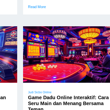
Read More
Judi Sicbo Online
uan
Game Dadu Online Interaktif: Cara
Seru Main dan Menang Bersama
Teman