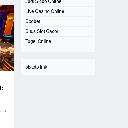
Judi Sicbo Online
Live Casino Online
Sbobet
Situs Slot Gacor
Togel Online
olxtoto link
l:
kan