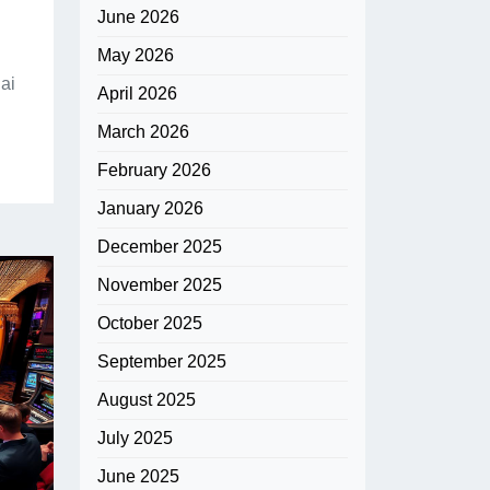
June 2026
May 2026
ai
April 2026
March 2026
February 2026
January 2026
December 2025
November 2025
October 2025
September 2025
August 2025
July 2025
June 2025