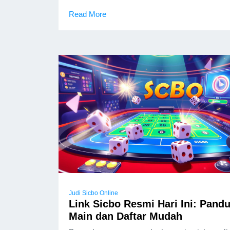
Read More
Judi Sicbo Online
Link Sicbo Resmi Hari Ini: Pand
Main dan Daftar Mudah