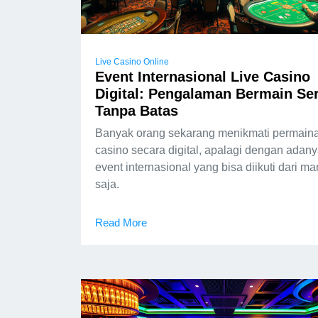
Live Casino Online
Event Internasional Live Casino
Digital: Pengalaman Bermain Se
Tanpa Batas
Banyak orang sekarang menikmati permaina
casino secara digital, apalagi dengan adan
event internasional yang bisa diikuti dari m
saja.
Read More