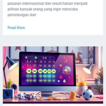
pasaran internasional dan result harian menjadi
pilihan banyak orang yang ingin mencoba
peruntungan dari
Read More