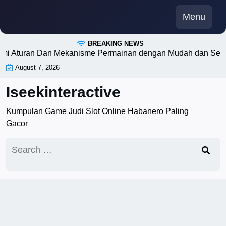
Skip
Menu
to
content
BREAKING NEWS
n Dan Mekanisme Permainan dengan Mudah dan Seru |
Judi S
August 7, 2026
Iseekinteractive
Kumpulan Game Judi Slot Online Habanero Paling
Gacor
Search
for: