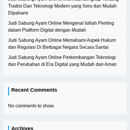
Tradisi Dan Teknologi Modern yang Seru dan Mudah
Dipahami
Judi Sabung Ayam Online Mengenal Istilah Penting
dalam Platform Digital dengan Mudah
Judi Sabung Ayam Online Memahami Aspek Hukum
dan Regulasi Di Berbagai Negara Secara Santai
Judi Sabung Ayam Online Perkembangan Teknologi
dan Perubahan di Era Digital yang Mudah dan Aman
Recent Comments
No comments to show.
Archives