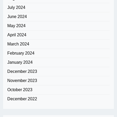
July 2024
June 2024
May 2024
April 2024
March 2024
February 2024
January 2024
December 2023
November 2023
October 2023
December 2022