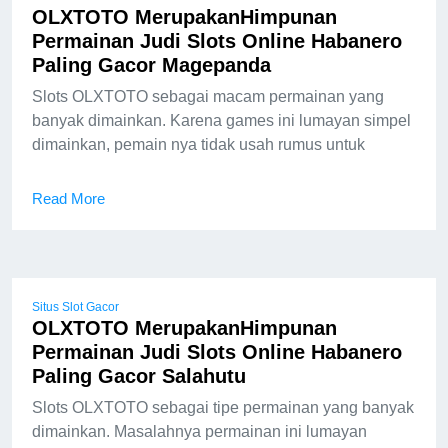
OLXTOTO MerupakanHimpunan
Permainan Judi Slots Online Habanero
Paling Gacor Magepanda
Slots OLXTOTO sebagai macam permainan yang
banyak dimainkan. Karena games ini lumayan simpel
dimainkan, pemain nya tidak usah rumus untuk
Read More
Situs Slot Gacor
OLXTOTO MerupakanHimpunan
Permainan Judi Slots Online Habanero
Paling Gacor Salahutu
Slots OLXTOTO sebagai tipe permainan yang banyak
dimainkan. Masalahnya permainan ini lumayan