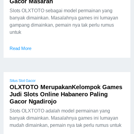
Gacor Masaran
Slots OLXTOTO sebagai model permainan yang
banyak dimainkan. Masalahnya games ini lumayan
gampang dimainkan, pemain nya tak perlu rumus
untuk
Read More
Situs Slot Gacor
OLXTOTO MerupakanKelompok Games
Judi Slots Online Habanero Paling
Gacor Ngadirojo
Slots OLXTOTO adalah model permainan yang
banyak dimainkan. Masalahnya games ini lumayan
mudah dimainkan, pemain nya tak perlu rumus untuk