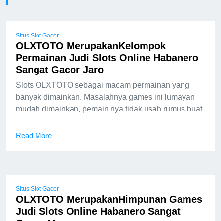
Situs Slot Gacor
OLXTOTO MerupakanKelompok
Permainan Judi Slots Online Habanero
Sangat Gacor Jaro
Slots OLXTOTO sebagai macam permainan yang
banyak dimainkan. Masalahnya games ini lumayan
mudah dimainkan, pemain nya tidak usah rumus buat
Read More
Situs Slot Gacor
OLXTOTO MerupakanHimpunan Games
Judi Slots Online Habanero Sangat