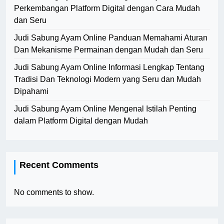
Perkembangan Platform Digital dengan Cara Mudah
dan Seru
Judi Sabung Ayam Online Panduan Memahami Aturan
Dan Mekanisme Permainan dengan Mudah dan Seru
Judi Sabung Ayam Online Informasi Lengkap Tentang
Tradisi Dan Teknologi Modern yang Seru dan Mudah
Dipahami
Judi Sabung Ayam Online Mengenal Istilah Penting
dalam Platform Digital dengan Mudah
Recent Comments
No comments to show.