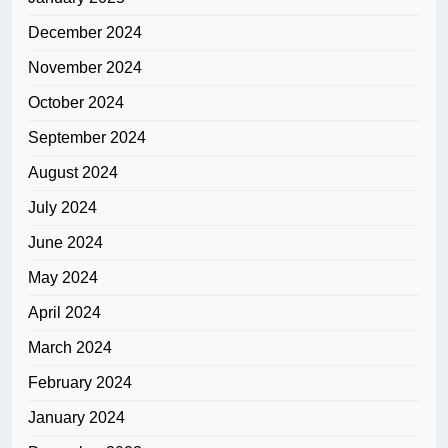
December 2024
November 2024
October 2024
September 2024
August 2024
July 2024
June 2024
May 2024
April 2024
March 2024
February 2024
January 2024