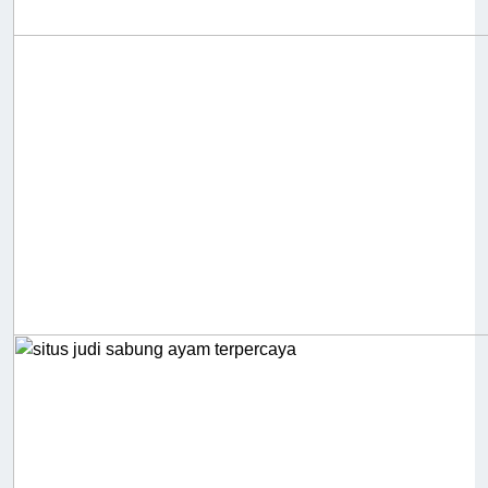
Judi Sabung Ayam Online
Situs Judi Sabung Ayam Resmi
Terpercaya Indonesia
Togel Online – Situs judi sabung ayam resmi
merupakan platform yang sangat dibutuhkan oleh
para pecinta sabung ayam di Indonesia.
Read More