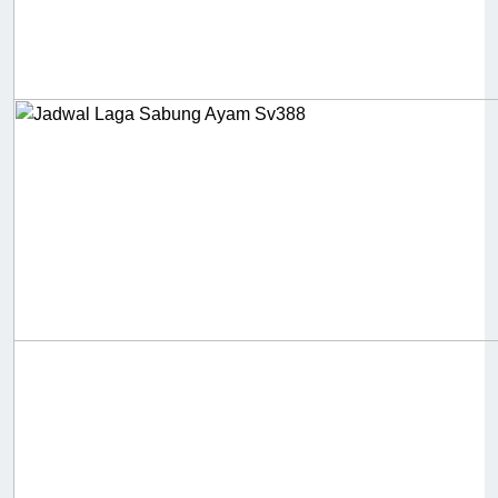
Judi Sabung Ayam Online
Situs Judi Sabung Ayam Terpercaya di
Indonesia
Situs judi sabung ayam terpercaya di Indonesia
memberikan berbagai kemudahan bagi para