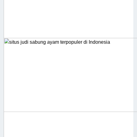
Read More
Judi Sabung Ayam Online
Sabung Ayam Online Resmi Terpercaya