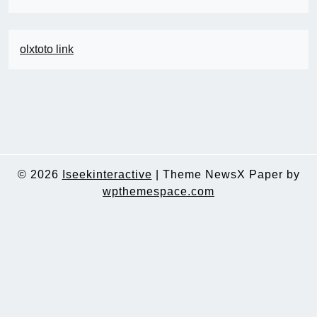
olxtoto link
© 2026
Iseekinteractive
|
Theme NewsX Paper by
wpthemespace.com