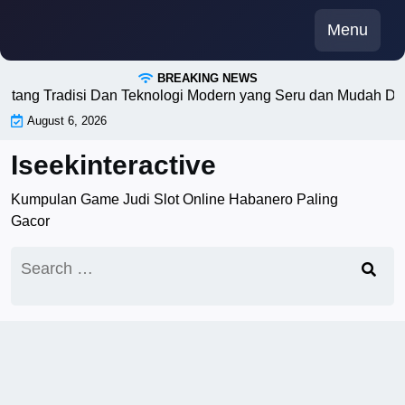
Skip
Menu
to
content
BREAKING NEWS
ng Tradisi Dan Teknologi Modern yang Seru dan Mudah Dipah
August 6, 2026
Iseekinteractive
Kumpulan Game Judi Slot Online Habanero Paling
Gacor
Search
for: