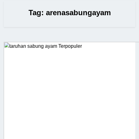
Tag:
arenasabungayam