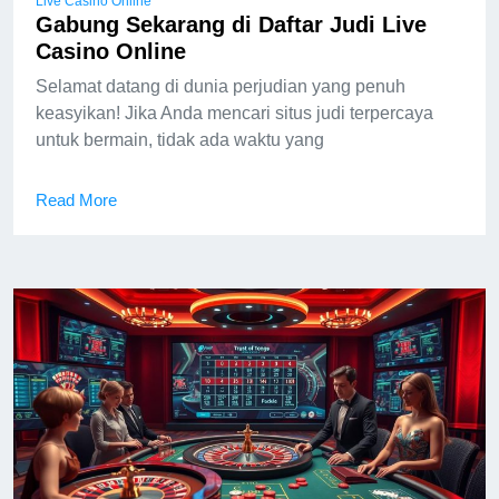
Live Casino Online
Gabung Sekarang di Daftar Judi Live
Casino Online
Selamat datang di dunia perjudian yang penuh
keasyikan! Jika Anda mencari situs judi terpercaya
untuk bermain, tidak ada waktu yang
Read More