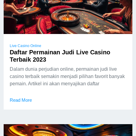
Live Casino Online
Daftar Permainan Judi Live Casino
Terbaik 2023
Dalam dunia perjudian online, permainan judi live
casino terbaik semakin menjadi pilihan favorit banyak
pemain. Artikel ini akan menyajikan daftar
Read More