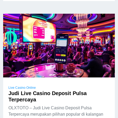
Live Casino Online
Judi Live Casino Deposit Pulsa
Terpercaya
OLXTOTO – Judi Live Casino Deposit Pulsa
Terpercaya merupakan pilihan popular di kalangan