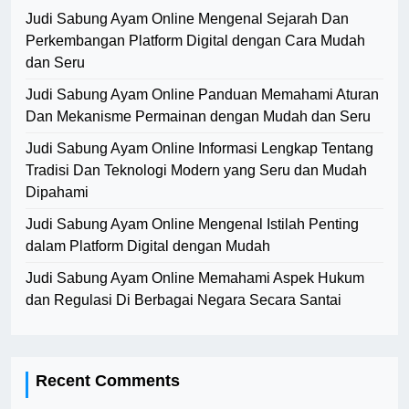
Judi Sabung Ayam Online Mengenal Sejarah Dan
Perkembangan Platform Digital dengan Cara Mudah
dan Seru
Judi Sabung Ayam Online Panduan Memahami Aturan
Dan Mekanisme Permainan dengan Mudah dan Seru
Judi Sabung Ayam Online Informasi Lengkap Tentang
Tradisi Dan Teknologi Modern yang Seru dan Mudah
Dipahami
Judi Sabung Ayam Online Mengenal Istilah Penting
dalam Platform Digital dengan Mudah
Judi Sabung Ayam Online Memahami Aspek Hukum
dan Regulasi Di Berbagai Negara Secara Santai
Recent Comments