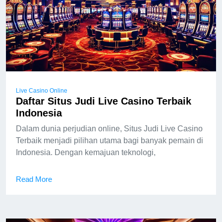
Live Casino Online
Daftar Situs Judi Live Casino Terbaik
Indonesia
Dalam dunia perjudian online, Situs Judi Live Casino
Terbaik menjadi pilihan utama bagi banyak pemain di
Indonesia. Dengan kemajuan teknologi,
Read More