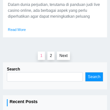
Dalam dunia perjudian, terutama di panduan judi live
casino online, ada berbagai aspek yang perlu
diperhatikan agar dapat meningkatkan peluang
Read More
Posts
1
2
Next
pagination
Search
Search
Recent Posts