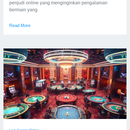
penjudi online yang menginginkan pengalaman
bermain yang
Read More