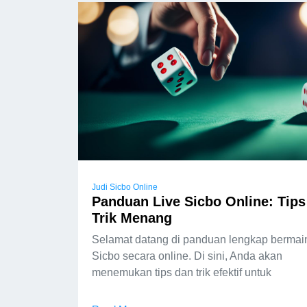
Judi Sicbo Online
Panduan Live Sicbo Online: Tips
Trik Menang
Selamat datang di panduan lengkap bermai
Sicbo secara online. Di sini, Anda akan
menemukan tips dan trik efektif untuk