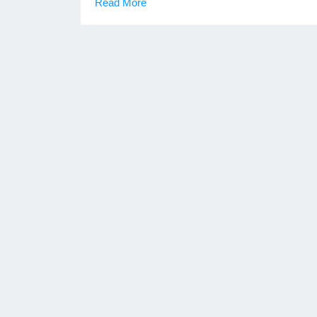
Read More