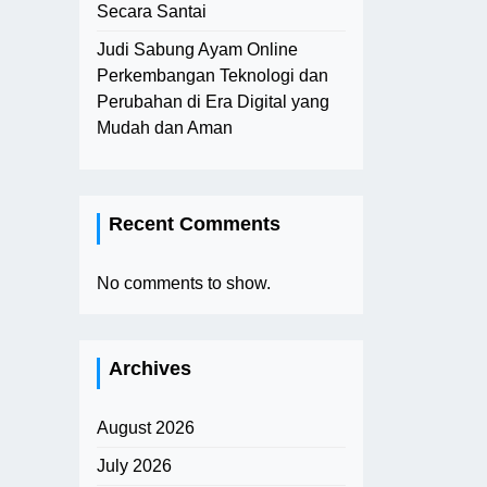
Secara Santai
Judi Sabung Ayam Online
Perkembangan Teknologi dan
Perubahan di Era Digital yang
Mudah dan Aman
Recent Comments
No comments to show.
Archives
August 2026
July 2026