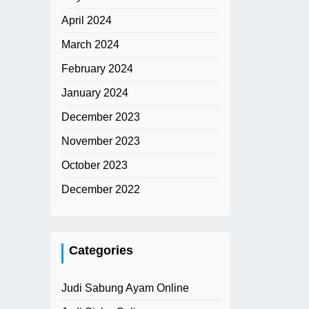
April 2024
March 2024
February 2024
January 2024
December 2023
November 2023
October 2023
December 2022
Categories
Judi Sabung Ayam Online