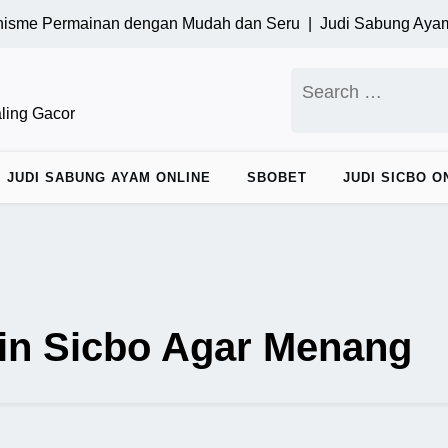
e Permainan dengan Mudah dan Seru |
Judi Sabung Ayam Onl
Search
for:
ling Gacor
JUDI SABUNG AYAM ONLINE
SBOBET
JUDI SICBO O
in Sicbo Agar Menang