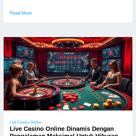
Read More
Live Casino Online
Live Casino Online Dinamis Dengan