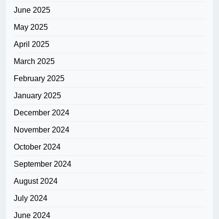
June 2025
May 2025
April 2025
March 2025
February 2025
January 2025
December 2024
November 2024
October 2024
September 2024
August 2024
July 2024
June 2024