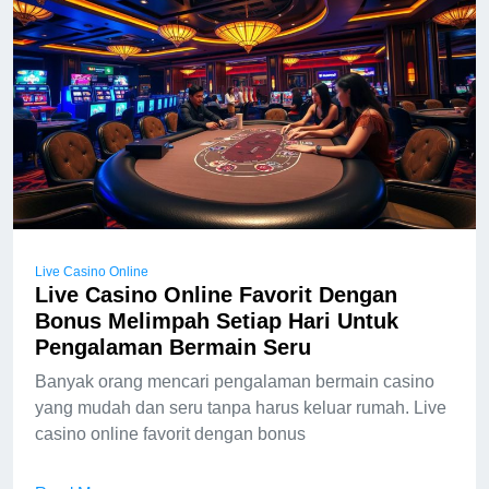
Live Casino Online
Live Casino Online Favorit Dengan
Bonus Melimpah Setiap Hari Untuk
Pengalaman Bermain Seru
Banyak orang mencari pengalaman bermain casino
yang mudah dan seru tanpa harus keluar rumah. Live
casino online favorit dengan bonus