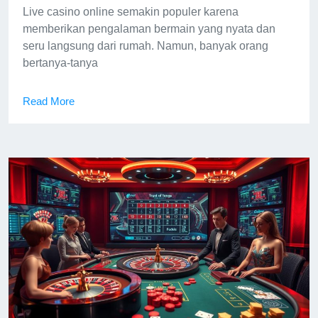
Live casino online semakin populer karena
memberikan pengalaman bermain yang nyata dan
seru langsung dari rumah. Namun, banyak orang
bertanya-tanya
Read More