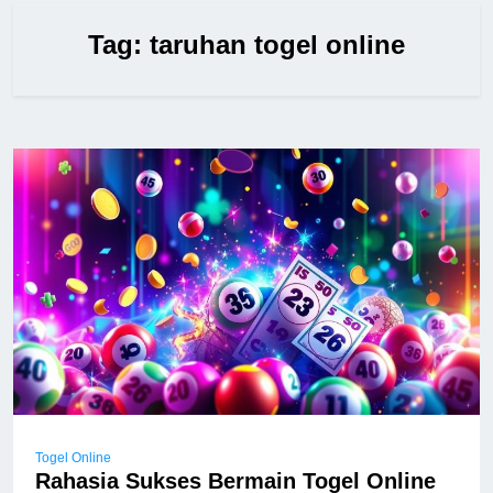
Tag:
taruhan togel online
Togel Online
Rahasia Sukses Bermain Togel Online