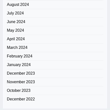
August 2024
July 2024
June 2024
May 2024
April 2024
March 2024
February 2024
January 2024
December 2023
November 2023
October 2023
December 2022