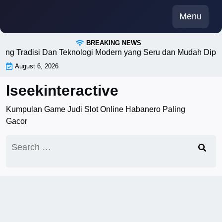
Skip
Menu
to
content
BREAKING NEWS
disi Dan Teknologi Modern yang Seru dan Mudah Dipahami |
Ju
August 6, 2026
Iseekinteractive
Kumpulan Game Judi Slot Online Habanero Paling
Gacor
Search
for: