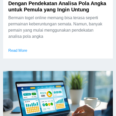
Dengan Pendekatan Analisa Pola Angka
untuk Pemula yang Ingin Untung
Bermain togel online memang bisa terasa seperti
permainan keberuntungan semata. Namun, banyak
pemain yang mulai menggunakan pendekatan
analisa pola angka
Read More