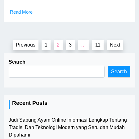
Read More
Posts
Previous
1
2
3
…
11
Next
pagination
Search
Search
Recent Posts
Judi Sabung Ayam Online Informasi Lengkap Tentang
Tradisi Dan Teknologi Modern yang Seru dan Mudah
Dipahami