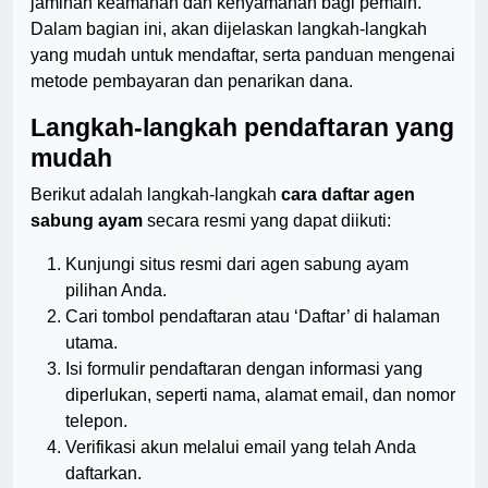
jaminan keamanan dan kenyamanan bagi pemain.
Dalam bagian ini, akan dijelaskan langkah-langkah
yang mudah untuk mendaftar, serta panduan mengenai
metode pembayaran dan penarikan dana.
Langkah-langkah pendaftaran yang
mudah
Berikut adalah langkah-langkah
cara daftar agen
sabung ayam
secara resmi yang dapat diikuti:
Kunjungi situs resmi dari agen sabung ayam
pilihan Anda.
Cari tombol pendaftaran atau ‘Daftar’ di halaman
utama.
Isi formulir pendaftaran dengan informasi yang
diperlukan, seperti nama, alamat email, dan nomor
telepon.
Verifikasi akun melalui email yang telah Anda
daftarkan.