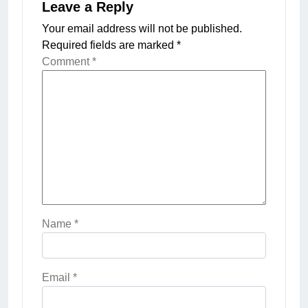
Leave a Reply
Your email address will not be published.
Required fields are marked
*
Comment
*
Name
*
Email
*