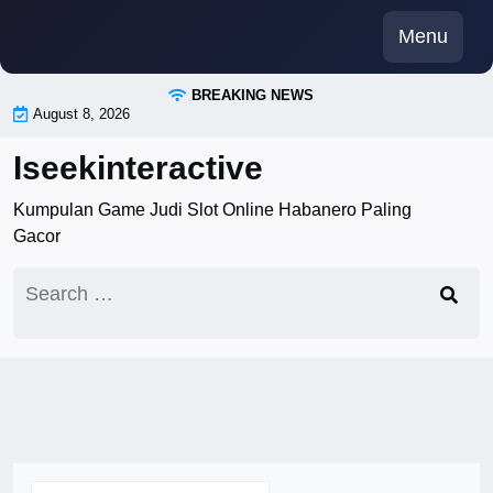
Skip
Menu
to
content
BREAKING NEWS
August 8, 2026
Iseekinteractive
Kumpulan Game Judi Slot Online Habanero Paling
Gacor
Search
for: