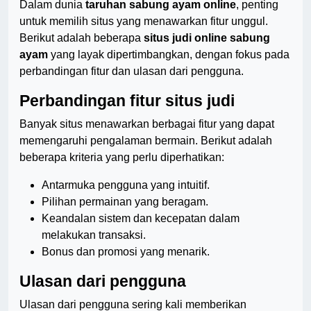
Dalam dunia
taruhan sabung ayam online
, penting
untuk memilih situs yang menawarkan fitur unggul.
Berikut adalah beberapa
situs judi online sabung
ayam
yang layak dipertimbangkan, dengan fokus pada
perbandingan fitur dan ulasan dari pengguna.
Perbandingan fitur situs judi
Banyak situs menawarkan berbagai fitur yang dapat
memengaruhi pengalaman bermain. Berikut adalah
beberapa kriteria yang perlu diperhatikan:
Antarmuka pengguna yang intuitif.
Pilihan permainan yang beragam.
Keandalan sistem dan kecepatan dalam
melakukan transaksi.
Bonus dan promosi yang menarik.
Ulasan dari pengguna
Ulasan dari pengguna sering kali memberikan