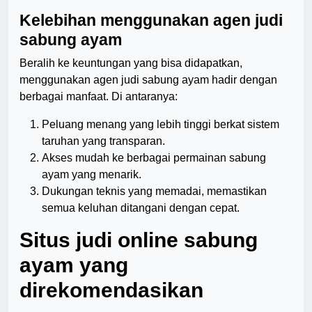
Kelebihan menggunakan agen judi
sabung ayam
Beralih ke keuntungan yang bisa didapatkan,
menggunakan agen judi sabung ayam hadir dengan
berbagai manfaat. Di antaranya:
Peluang menang yang lebih tinggi berkat sistem
taruhan yang transparan.
Akses mudah ke berbagai permainan sabung
ayam yang menarik.
Dukungan teknis yang memadai, memastikan
semua keluhan ditangani dengan cepat.
Situs judi online sabung
ayam yang
direkomendasikan