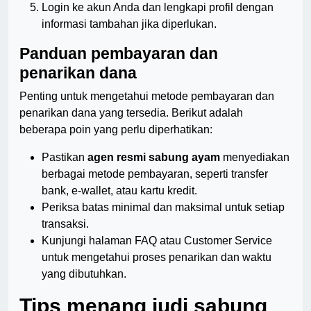
Login ke akun Anda dan lengkapi profil dengan
informasi tambahan jika diperlukan.
Panduan pembayaran dan
penarikan dana
Penting untuk mengetahui metode pembayaran dan
penarikan dana yang tersedia. Berikut adalah
beberapa poin yang perlu diperhatikan:
Pastikan
agen resmi sabung ayam
menyediakan
berbagai metode pembayaran, seperti transfer
bank, e-wallet, atau kartu kredit.
Periksa batas minimal dan maksimal untuk setiap
transaksi.
Kunjungi halaman FAQ atau Customer Service
untuk mengetahui proses penarikan dan waktu
yang dibutuhkan.
Tips menang judi sabung