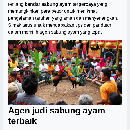
tentang
bandar sabung ayam terpercaya
yang
memungkinkan para bettor untuk menikmati
pengalaman taruhan yang aman dan menyenangkan.
Simak terus untuk mendapatkan tips dan panduan
dalam memilih agen sabung ayam yang tepat.
Agen judi sabung ayam
terbaik