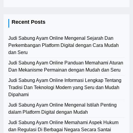
Recent Posts
Judi Sabung Ayam Online Mengenal Sejarah Dan
Perkembangan Platform Digital dengan Cara Mudah
dan Seru
Judi Sabung Ayam Online Panduan Memahami Aturan
Dan Mekanisme Permainan dengan Mudah dan Seru
Judi Sabung Ayam Online Informasi Lengkap Tentang
Tradisi Dan Teknologi Modern yang Seru dan Mudah
Dipahami
Judi Sabung Ayam Online Mengenal Istilah Penting
dalam Platform Digital dengan Mudah
Judi Sabung Ayam Online Memahami Aspek Hukum
dan Regulasi Di Berbagai Negara Secara Santai