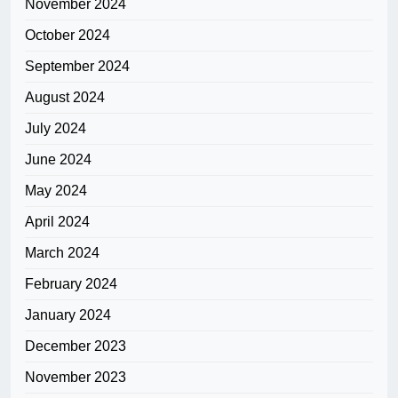
November 2024
October 2024
September 2024
August 2024
July 2024
June 2024
May 2024
April 2024
March 2024
February 2024
January 2024
December 2023
November 2023