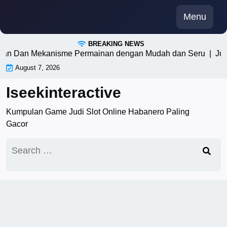
Skip
Menu
to
content
BREAKING NEWS
an Mekanisme Permainan dengan Mudah dan Seru |
Judi Sab
August 7, 2026
Iseekinteractive
Kumpulan Game Judi Slot Online Habanero Paling
Gacor
Search
for: