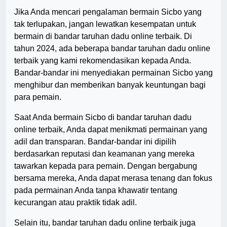
Jika Anda mencari pengalaman bermain Sicbo yang
tak terlupakan, jangan lewatkan kesempatan untuk
bermain di bandar taruhan dadu online terbaik. Di
tahun 2024, ada beberapa bandar taruhan dadu online
terbaik yang kami rekomendasikan kepada Anda.
Bandar-bandar ini menyediakan permainan Sicbo yang
menghibur dan memberikan banyak keuntungan bagi
para pemain.
Saat Anda bermain Sicbo di bandar taruhan dadu
online terbaik, Anda dapat menikmati permainan yang
adil dan transparan. Bandar-bandar ini dipilih
berdasarkan reputasi dan keamanan yang mereka
tawarkan kepada para pemain. Dengan bergabung
bersama mereka, Anda dapat merasa tenang dan fokus
pada permainan Anda tanpa khawatir tentang
kecurangan atau praktik tidak adil.
Selain itu, bandar taruhan dadu online terbaik juga