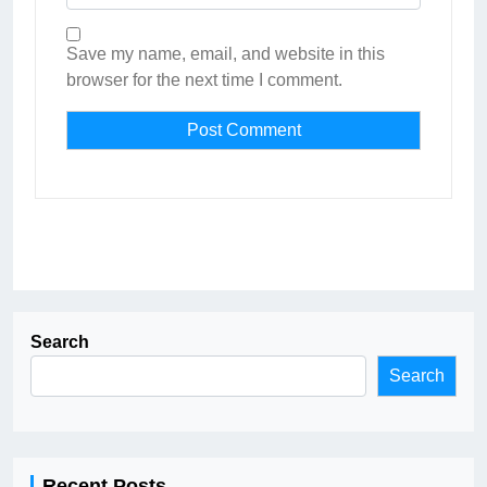
Save my name, email, and website in this
browser for the next time I comment.
Search
Search
Recent Posts