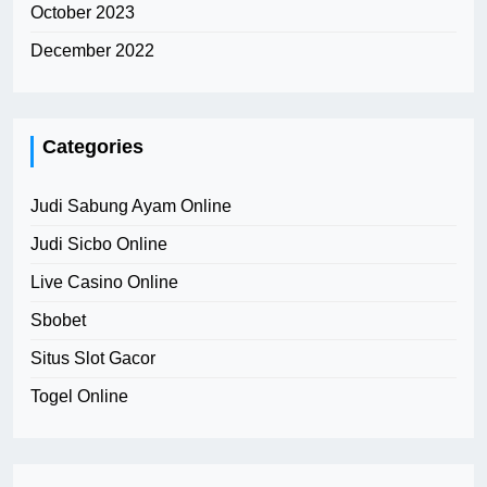
October 2023
December 2022
Categories
Judi Sabung Ayam Online
Judi Sicbo Online
Live Casino Online
Sbobet
Situs Slot Gacor
Togel Online