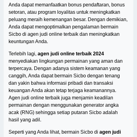
Anda dapat memanfaatkan bonus pendaftaran, bonus
setoran, atau program loyalitas untuk meningkatkan
peluang meraih kemenangan besar. Dengan demikian,
Anda dapat mengoptimalkan pengalaman bermain
Sicbo di agen judi online terbaik dan meningkatkan
keuntungan Anda.
Terlebih lagi,
agen judi online terbaik 2024
menyediakan lingkungan permainan yang aman dan
terpercaya. Dengan adanya sistem keamanan yang
canggih, Anda dapat bermain Sicbo dengan tenang
dan yakin bahwa informasi pribadi dan transaksi
keuangan Anda akan tetap terjaga keamanannya.
Agen judi online terbaik juga menjamin keadilan
permainan dengan menggunakan generator angka
acak (RNG) sehingga setiap putaran Sicbo adalah
hasil yang adil.
Seperti yang Anda lihat, bermain Sicbo di
agen judi