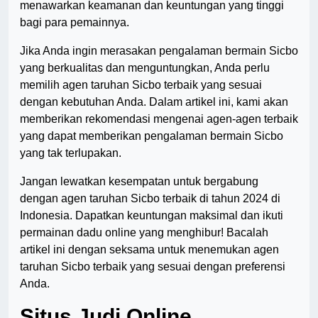
menawarkan keamanan dan keuntungan yang tinggi
bagi para pemainnya.
Jika Anda ingin merasakan pengalaman bermain Sicbo
yang berkualitas dan menguntungkan, Anda perlu
memilih agen taruhan Sicbo terbaik yang sesuai
dengan kebutuhan Anda. Dalam artikel ini, kami akan
memberikan rekomendasi mengenai agen-agen terbaik
yang dapat memberikan pengalaman bermain Sicbo
yang tak terlupakan.
Jangan lewatkan kesempatan untuk bergabung
dengan agen taruhan Sicbo terbaik di tahun 2024 di
Indonesia. Dapatkan keuntungan maksimal dan ikuti
permainan dadu online yang menghibur! Bacalah
artikel ini dengan seksama untuk menemukan agen
taruhan Sicbo terbaik yang sesuai dengan preferensi
Anda.
Situs Judi Online