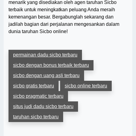
menarik yang disediakan oleh agen taruhan Sicbo
terbaik untuk meningkatkan peluang Anda meraih
kemenangan besar. Bergabunglah sekarang dan
jadilah bagian dari perjalanan mengesankan dalam
dunia taruhan Sicbo online!
permainan dadu sicbo terbaru
sicbo dengan bonus terbaik terbaru
sicbo dengan uang asli terbaru
sicbo gratis terbaru
sicbo online terbaru
sicbo pragmatic terbaru
situs judi dadu sicbo terbaru
taruhan sicbo terbaru