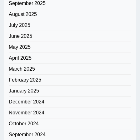
September 2025
August 2025
July 2025
June 2025
May 2025
April 2025
March 2025
February 2025
January 2025
December 2024
November 2024
October 2024
September 2024