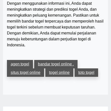
Dengan menggunakan informasi ini, Anda dapat
meningkatkan strategi dan prediksi togel Anda, dan
meningkatkan peluang kemenangan. Pastikan untuk
memilih bandar togel terpercaya dan memperoleh hasil
togel terkini sebelum membuat keputusan taruhan.
Dengan demikian, Anda dapat memulai perjalanan
menuju keberuntungan dalam perjudian togel di
Indonesia.
agen togel
bandar togel online .
situs togel online
togel online
toto togel
Post