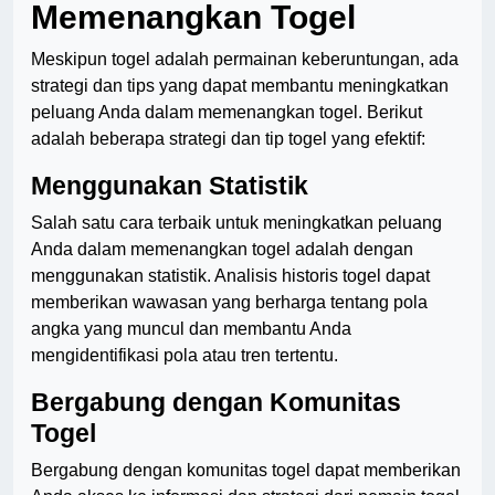
Memenangkan Togel
Meskipun togel adalah permainan keberuntungan, ada
strategi dan tips yang dapat membantu meningkatkan
peluang Anda dalam memenangkan togel. Berikut
adalah beberapa strategi dan tip togel yang efektif:
Menggunakan Statistik
Salah satu cara terbaik untuk meningkatkan peluang
Anda dalam memenangkan togel adalah dengan
menggunakan statistik. Analisis historis togel dapat
memberikan wawasan yang berharga tentang pola
angka yang muncul dan membantu Anda
mengidentifikasi pola atau tren tertentu.
Bergabung dengan Komunitas
Togel
Bergabung dengan komunitas togel dapat memberikan