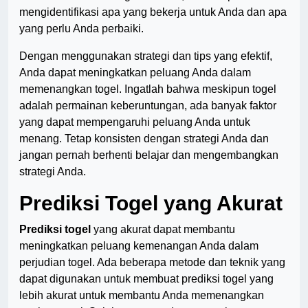
mengidentifikasi apa yang bekerja untuk Anda dan apa
yang perlu Anda perbaiki.
Dengan menggunakan strategi dan tips yang efektif,
Anda dapat meningkatkan peluang Anda dalam
memenangkan togel. Ingatlah bahwa meskipun togel
adalah permainan keberuntungan, ada banyak faktor
yang dapat mempengaruhi peluang Anda untuk
menang. Tetap konsisten dengan strategi Anda dan
jangan pernah berhenti belajar dan mengembangkan
strategi Anda.
Prediksi Togel yang Akurat
Prediksi togel
yang akurat dapat membantu
meningkatkan peluang kemenangan Anda dalam
perjudian togel. Ada beberapa metode dan teknik yang
dapat digunakan untuk membuat prediksi togel yang
lebih akurat untuk membantu Anda memenangkan