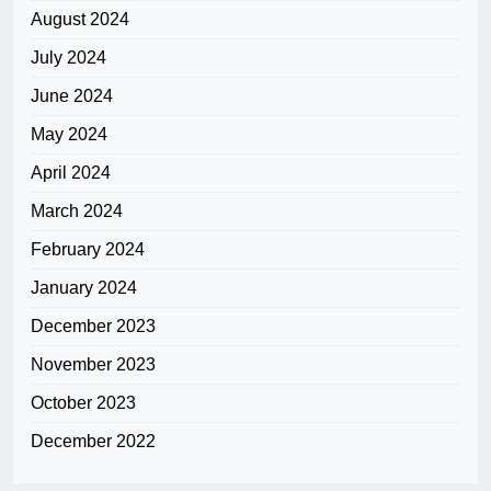
August 2024
July 2024
June 2024
May 2024
April 2024
March 2024
February 2024
January 2024
December 2023
November 2023
October 2023
December 2022