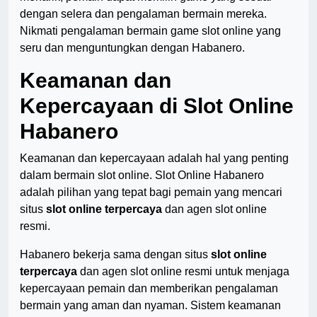
dengan selera dan pengalaman bermain mereka.
Nikmati pengalaman bermain game slot online yang
seru dan menguntungkan dengan Habanero.
Keamanan dan
Kepercayaan di Slot Online
Habanero
Keamanan dan kepercayaan adalah hal yang penting
dalam bermain slot online. Slot Online Habanero
adalah pilihan yang tepat bagi pemain yang mencari
situs
slot online terpercaya
dan agen slot online
resmi.
Habanero bekerja sama dengan situs
slot online
terpercaya
dan agen slot online resmi untuk menjaga
kepercayaan pemain dan memberikan pengalaman
bermain yang aman dan nyaman. Sistem keamanan