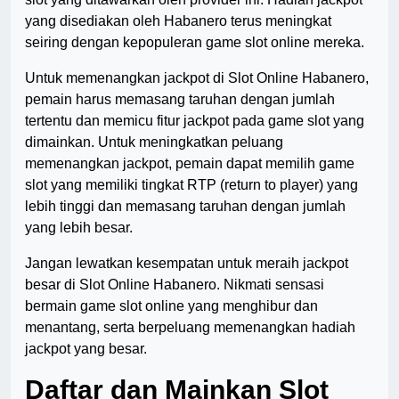
yang disediakan oleh Habanero terus meningkat
seiring dengan kepopuleran game slot online mereka.
Untuk memenangkan jackpot di Slot Online Habanero,
pemain harus memasang taruhan dengan jumlah
tertentu dan memicu fitur jackpot pada game slot yang
dimainkan. Untuk meningkatkan peluang
memenangkan jackpot, pemain dapat memilih game
slot yang memiliki tingkat RTP (return to player) yang
lebih tinggi dan memasang taruhan dengan jumlah
yang lebih besar.
Jangan lewatkan kesempatan untuk meraih jackpot
besar di Slot Online Habanero. Nikmati sensasi
bermain game slot online yang menghibur dan
menantang, serta berpeluang memenangkan hadiah
jackpot yang besar.
Daftar dan Mainkan Slot