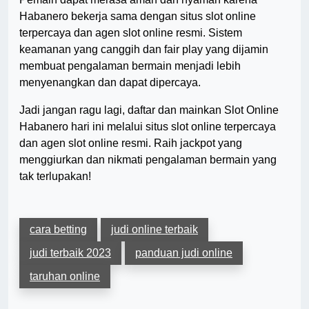
Habanero bekerja sama dengan situs slot online
terpercaya dan agen slot online resmi. Sistem
keamanan yang canggih dan fair play yang dijamin
membuat pengalaman bermain menjadi lebih
menyenangkan dan dapat dipercaya.
Jadi jangan ragu lagi, daftar dan mainkan Slot Online
Habanero hari ini melalui situs slot online terpercaya
dan agen slot online resmi. Raih jackpot yang
menggiurkan dan nikmati pengalaman bermain yang
tak terlupakan!
cara betting
judi online terbaik
judi terbaik 2023
panduan judi online
taruhan online