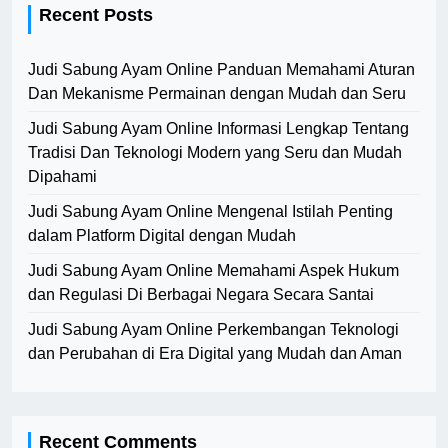
Recent Posts
Judi Sabung Ayam Online Panduan Memahami Aturan
Dan Mekanisme Permainan dengan Mudah dan Seru
Judi Sabung Ayam Online Informasi Lengkap Tentang
Tradisi Dan Teknologi Modern yang Seru dan Mudah
Dipahami
Judi Sabung Ayam Online Mengenal Istilah Penting
dalam Platform Digital dengan Mudah
Judi Sabung Ayam Online Memahami Aspek Hukum
dan Regulasi Di Berbagai Negara Secara Santai
Judi Sabung Ayam Online Perkembangan Teknologi
dan Perubahan di Era Digital yang Mudah dan Aman
Recent Comments