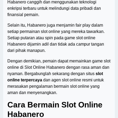
Habanero canggih dan menggunakan teknologi
enkripsi terbaru untuk melindungi data pribadi dan
finansial pemain.
Selain itu, Habanero juga menjamin fair play dalam
setiap permainan slot online yang mereka tawarkan.
Setiap putaran atau spin pada game slot online
Habanero dijamin adil dan tidak ada campur tangan
dari pihak manapun.
Dengan demikian, pemain dapat memainkan game slot
online di Slot Online Habanero dengan rasa aman dan
nyaman. Bergabunglah sekarang dengan situs
slot
online terpercaya
dan agen slot online resmi untuk
merasakan pengalaman bermain slot online yang
aman dan menyenangkan.
Cara Bermain Slot Online
Habanero