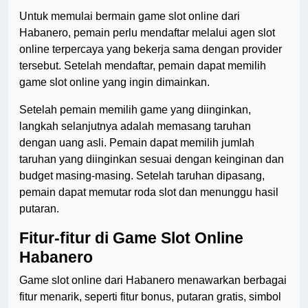
Untuk memulai bermain game slot online dari
Habanero, pemain perlu mendaftar melalui agen slot
online terpercaya yang bekerja sama dengan provider
tersebut. Setelah mendaftar, pemain dapat memilih
game slot online yang ingin dimainkan.
Setelah pemain memilih game yang diinginkan,
langkah selanjutnya adalah memasang taruhan
dengan uang asli. Pemain dapat memilih jumlah
taruhan yang diinginkan sesuai dengan keinginan dan
budget masing-masing. Setelah taruhan dipasang,
pemain dapat memutar roda slot dan menunggu hasil
putaran.
Fitur-fitur di Game Slot Online
Habanero
Game slot online dari Habanero menawarkan berbagai
fitur menarik, seperti fitur bonus, putaran gratis, simbol