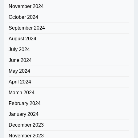
November 2024
October 2024
September 2024
August 2024
July 2024
June 2024
May 2024
April 2024
March 2024
February 2024
January 2024
December 2023
November 2023