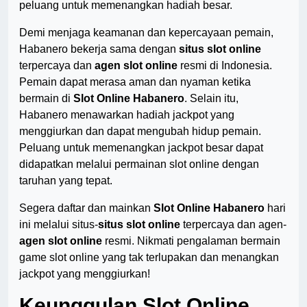
peluang untuk memenangkan hadiah besar.
Demi menjaga keamanan dan kepercayaan pemain,
Habanero bekerja sama dengan
situs slot online
terpercaya dan
agen slot online
resmi di Indonesia.
Pemain dapat merasa aman dan nyaman ketika
bermain di
Slot Online Habanero
. Selain itu,
Habanero menawarkan hadiah jackpot yang
menggiurkan dan dapat mengubah hidup pemain.
Peluang untuk memenangkan jackpot besar dapat
didapatkan melalui permainan slot online dengan
taruhan yang tepat.
Segera daftar dan mainkan
Slot Online Habanero
hari
ini melalui situs-
situs slot online
terpercaya dan agen-
agen slot online
resmi. Nikmati pengalaman bermain
game slot online yang tak terlupakan dan menangkan
jackpot yang menggiurkan!
Keunggulan Slot Online