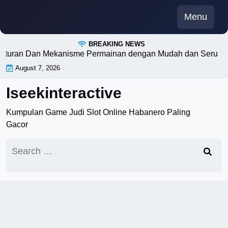
Skip
Menu
to
content
BREAKING NEWS
an Dan Mekanisme Permainan dengan Mudah dan Seru |
Judi
August 7, 2026
Iseekinteractive
Kumpulan Game Judi Slot Online Habanero Paling
Gacor
Search
for: