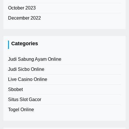
October 2023
December 2022
Categories
Judi Sabung Ayam Online
Judi Sicbo Online
Live Casino Online
Sbobet
Situs Slot Gacor
Togel Online