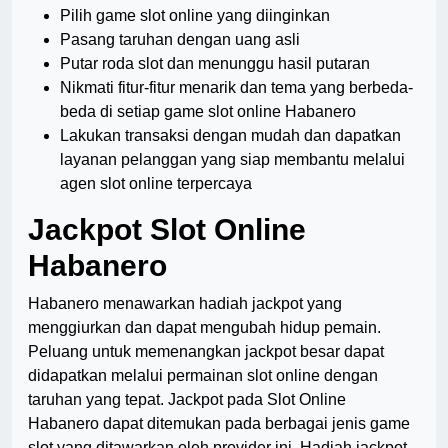
Pilih game slot online yang diinginkan
Pasang taruhan dengan uang asli
Putar roda slot dan menunggu hasil putaran
Nikmati fitur-fitur menarik dan tema yang berbeda-
beda di setiap game slot online Habanero
Lakukan transaksi dengan mudah dan dapatkan
layanan pelanggan yang siap membantu melalui
agen slot online terpercaya
Jackpot Slot Online
Habanero
Habanero menawarkan hadiah jackpot yang
menggiurkan dan dapat mengubah hidup pemain.
Peluang untuk memenangkan jackpot besar dapat
didapatkan melalui permainan slot online dengan
taruhan yang tepat. Jackpot pada Slot Online
Habanero dapat ditemukan pada berbagai jenis game
slot yang ditawarkan oleh provider ini. Hadiah jackpot