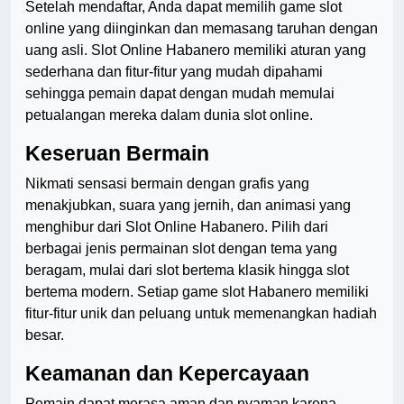
Setelah mendaftar, Anda dapat memilih game slot
online yang diinginkan dan memasang taruhan dengan
uang asli. Slot Online Habanero memiliki aturan yang
sederhana dan fitur-fitur yang mudah dipahami
sehingga pemain dapat dengan mudah memulai
petualangan mereka dalam dunia slot online.
Keseruan Bermain
Nikmati sensasi bermain dengan grafis yang
menakjubkan, suara yang jernih, dan animasi yang
menghibur dari Slot Online Habanero. Pilih dari
berbagai jenis permainan slot dengan tema yang
beragam, mulai dari slot bertema klasik hingga slot
bertema modern. Setiap game slot Habanero memiliki
fitur-fitur unik dan peluang untuk memenangkan hadiah
besar.
Keamanan dan Kepercayaan
Pemain dapat merasa aman dan nyaman karena