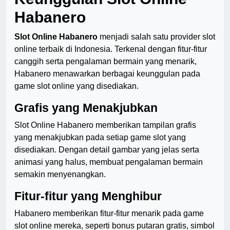
Habanero
Slot Online Habanero
menjadi salah satu provider slot
online terbaik di Indonesia. Terkenal dengan fitur-fitur
canggih serta pengalaman bermain yang menarik,
Habanero menawarkan berbagai keunggulan pada
game slot online yang disediakan.
Grafis yang Menakjubkan
Slot Online Habanero memberikan tampilan grafis
yang menakjubkan pada setiap game slot yang
disediakan. Dengan detail gambar yang jelas serta
animasi yang halus, membuat pengalaman bermain
semakin menyenangkan.
Fitur-fitur yang Menghibur
Habanero memberikan fitur-fitur menarik pada game
slot online mereka, seperti bonus putaran gratis, simbol