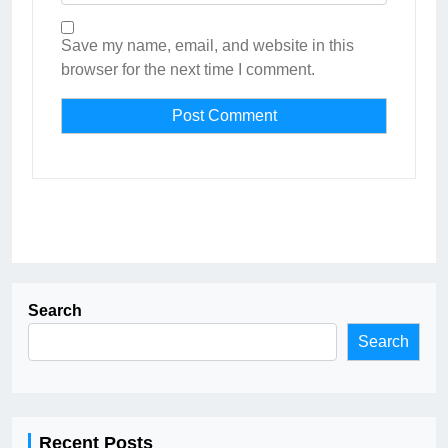
Save my name, email, and website in this
browser for the next time I comment.
Search
Search
Recent Posts