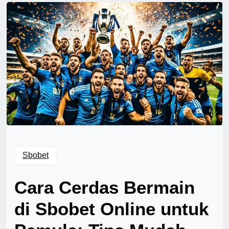
Sbobet
Cara Cerdas Bermain
di Sbobet Online untuk