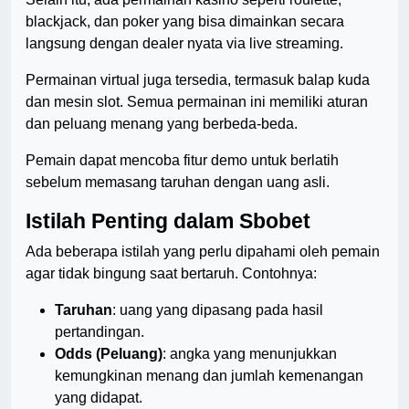
blackjack, dan poker yang bisa dimainkan secara
langsung dengan dealer nyata via live streaming.
Permainan virtual juga tersedia, termasuk balap kuda
dan mesin slot. Semua permainan ini memiliki aturan
dan peluang menang yang berbeda-beda.
Pemain dapat mencoba fitur demo untuk berlatih
sebelum memasang taruhan dengan uang asli.
Istilah Penting dalam Sbobet
Ada beberapa istilah yang perlu dipahami oleh pemain
agar tidak bingung saat bertaruh. Contohnya:
Taruhan
: uang yang dipasang pada hasil
pertandingan.
Odds (Peluang)
: angka yang menunjukkan
kemungkinan menang dan jumlah kemenangan
yang didapat.