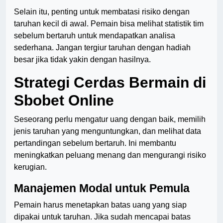
Selain itu, penting untuk membatasi risiko dengan
taruhan kecil di awal. Pemain bisa melihat statistik tim
sebelum bertaruh untuk mendapatkan analisa
sederhana. Jangan tergiur taruhan dengan hadiah
besar jika tidak yakin dengan hasilnya.
Strategi Cerdas Bermain di
Sbobet Online
Seseorang perlu mengatur uang dengan baik, memilih
jenis taruhan yang menguntungkan, dan melihat data
pertandingan sebelum bertaruh. Ini membantu
meningkatkan peluang menang dan mengurangi risiko
kerugian.
Manajemen Modal untuk Pemula
Pemain harus menetapkan batas uang yang siap
dipakai untuk taruhan. Jika sudah mencapai batas