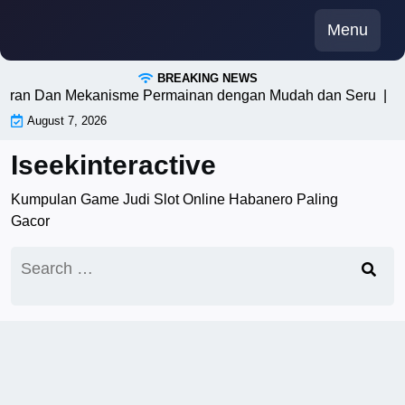
Skip
Menu
to
content
BREAKING NEWS
 Dan Mekanisme Permainan dengan Mudah dan Seru |
Judi S
August 7, 2026
Iseekinteractive
Kumpulan Game Judi Slot Online Habanero Paling
Gacor
Search
for: