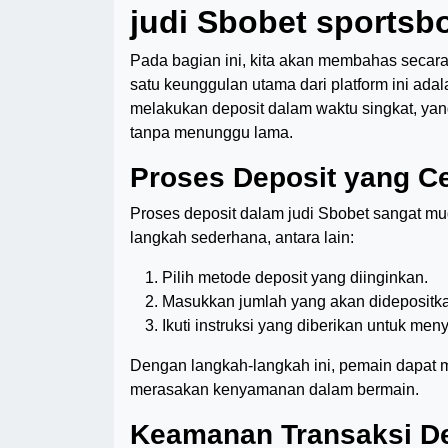
judi Sbobet sportsb
Pada bagian ini, kita akan membahas seca
satu keunggulan utama dari platform ini ada
melakukan deposit dalam waktu singkat, ya
tanpa menunggu lama.
Proses Deposit yang C
Proses deposit dalam judi Sbobet sangat mu
langkah sederhana, antara lain:
Pilih metode deposit yang diinginkan.
Masukkan jumlah yang akan didepositk
Ikuti instruksi yang diberikan untuk men
Dengan langkah-langkah ini, pemain dapat
merasakan kenyamanan dalam bermain.
Keamanan Transaksi De