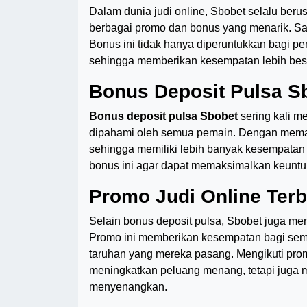
Dalam dunia judi online, Sbobet selalu ber
berbagai promo dan bonus yang menarik. Sal
Bonus ini tidak hanya diperuntukkan bagi pe
sehingga memberikan kesempatan lebih bes
Bonus Deposit Pulsa S
Bonus deposit pulsa Sbobet
sering kali m
dipahami oleh semua pemain. Dengan meman
sehingga memiliki lebih banyak kesempatan 
bonus ini agar dapat memaksimalkan keunt
Promo Judi Online Ter
Selain bonus deposit pulsa, Sbobet juga m
Promo ini memberikan kesempatan bagi sem
taruhan yang mereka pasang. Mengikuti prom
meningkatkan peluang menang, tetapi juga
menyenangkan.