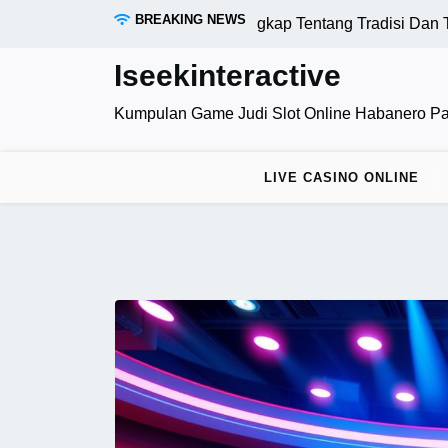
Skip
BREAKING NEWS
ng Ayam Online Informasi Lengkap Tentang Tradisi Dan Tekno
to
content
Iseekinteractive
Kumpulan Game Judi Slot Online Habanero Pa
LIVE CASINO ONLINE