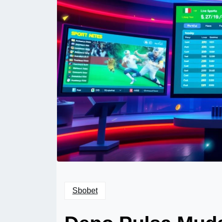
Sbobet