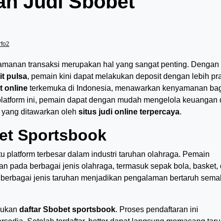
h Judi Sbobet
rfo2
amanan transaksi merupakan hal yang sangat penting. Dengan
t pulsa
, pemain kini dapat melakukan deposit dengan lebih pra
t online
terkemuka di Indonesia, menawarkan kenyamanan bag
 platform ini, pemain dapat dengan mudah mengelola keuangan
a yang ditawarkan oleh
situs judi online terpercaya
.
et Sportsbook
 platform terbesar dalam industri taruhan olahraga. Pemain
 pada berbagai jenis olahraga, termasuk sepak bola, basket,
n berbagai jenis taruhan menjadikan pengalaman bertaruh sema
akukan
daftar Sbobet sportsbook
. Proses pendaftaran ini