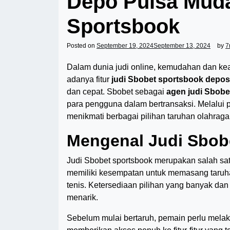
Depo Pulsa Muda
Sportsbook
Posted on
September 19, 2024
September 13, 2024
by
7
Dalam dunia judi online, kemudahan dan ke
adanya fitur
judi Sbobet sportsbook deposi
dan cepat. Sbobet sebagai
agen judi Sbobe
para pengguna dalam bertransaksi. Melalui
menikmati berbagai pilihan taruhan olahrag
Mengenal Judi Sbob
Judi Sbobet sportsbook merupakan salah satu
memiliki kesempatan untuk memasang taruhan
tenis. Ketersediaan pilihan yang banyak da
menarik.
Sebelum mulai bertaruh, pemain perlu mel