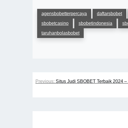
agensbobetterpercaya
daftarsbobet
sbobetcasino
sbobetindonesia
sb
taruhanbolasbobet
Post
Previous:
Situs Judi SBOBET Terbaik 2024 – 
navigation