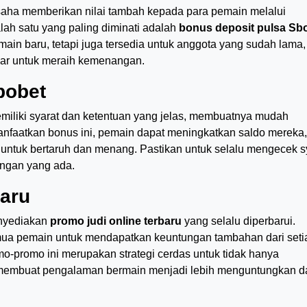
usaha memberikan nilai tambah kepada para pemain melalui
ah satu yang paling diminati adalah
bonus deposit pulsa Sb
main baru, tetapi juga tersedia untuk anggota yang sudah lama,
ar untuk meraih kemenangan.
bobet
emiliki syarat dan ketentuan yang jelas, membuatnya mudah
faatkan bonus ini, pemain dapat meningkatkan saldo mereka,
untuk bertaruh dan menang. Pastikan untuk selalu mengecek s
ungan yang ada.
baru
enyediakan
promo judi online terbaru
yang selalu diperbarui.
ua pemain untuk mendapatkan keuntungan tambahan dari seti
o-promo ini merupakan strategi cerdas untuk tidak hanya
 membuat pengalaman bermain menjadi lebih menguntungkan d