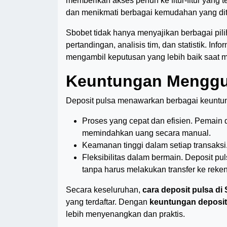
memberikan akses penuh ke fitur-fitur yang t
dan menikmati berbagai kemudahan yang dita
Sbobet tidak hanya menyajikan berbagai pilih
pertandingan, analisis tim, dan statistik. Inf
mengambil keputusan yang lebih baik saa
Keuntungan Menggu
Deposit pulsa menawarkan berbagai keuntung
Proses yang cepat dan efisien. Pemain 
memindahkan uang secara manual.
Keamanan tinggi dalam setiap transaksi
Fleksibilitas dalam bermain. Deposit 
tanpa harus melakukan transfer ke reke
Secara keseluruhan,
cara deposit pulsa di
yang terdaftar. Dengan
keuntungan deposit
lebih menyenangkan dan praktis.