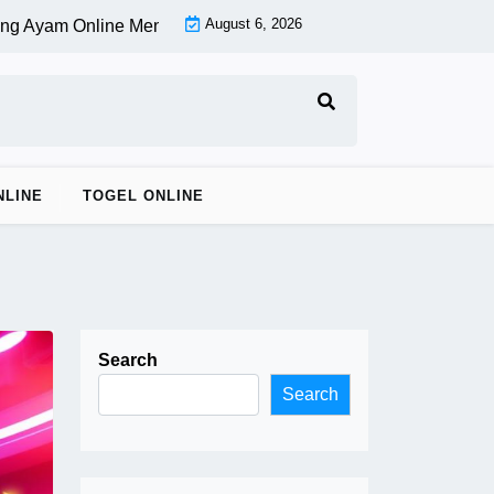
August 6, 2026
m Online Mengenal Istilah Penting dalam Platform Digital de
NLINE
TOGEL ONLINE
Search
Search