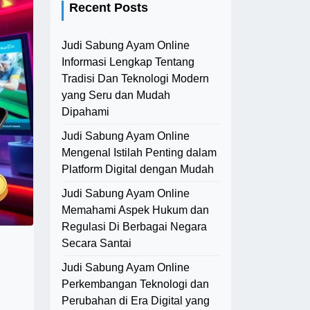
Recent Posts
Judi Sabung Ayam Online
Informasi Lengkap Tentang
Tradisi Dan Teknologi Modern
yang Seru dan Mudah
Dipahami
Judi Sabung Ayam Online
Mengenal Istilah Penting dalam
Platform Digital dengan Mudah
Judi Sabung Ayam Online
Memahami Aspek Hukum dan
Regulasi Di Berbagai Negara
Secara Santai
Judi Sabung Ayam Online
Perkembangan Teknologi dan
Perubahan di Era Digital yang