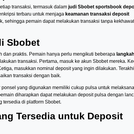
tiap transaksi, termasuk dalam
judi Sbobet sportsbook depo
 enkripsi terbaru untuk menjaga
keamanan transaksi deposit
ik, sehingga pemain dapat melakukan transaksi tanpa kekhawat
di Sbobet
 dan praktis. Pemain hanya perlu mengikuti beberapa
langkah
akukan transaksi. Pertama, masuk ke akun Sbobet mereka. Ke
Ketiga, masukkan nominal deposit yang ingin dilakukan. Terakhi
saikan transaksi dengan baik.
 ponsel yang digunakan memiliki cukup pulsa untuk melaksan
pemain diharapkan dapat melakukan deposit pulsa dengan lanc
 tersedia di platform Sbobet.
ng Tersedia untuk Deposit