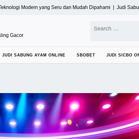
logi Modern yang Seru dan Mudah Dipahami |
Judi Sabung Aya
Search
for:
ling Gacor
JUDI SABUNG AYAM ONLINE
SBOBET
JUDI SICBO O