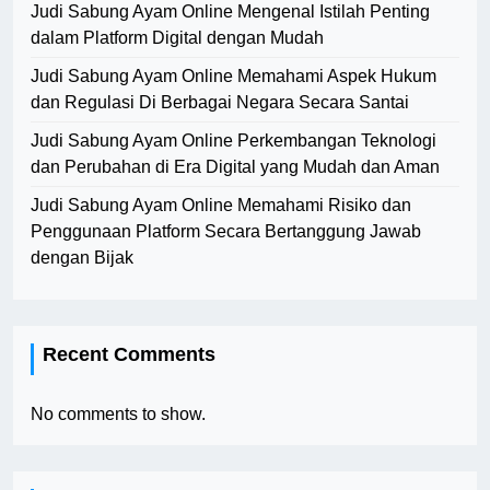
Judi Sabung Ayam Online Mengenal Istilah Penting
dalam Platform Digital dengan Mudah
Judi Sabung Ayam Online Memahami Aspek Hukum
dan Regulasi Di Berbagai Negara Secara Santai
Judi Sabung Ayam Online Perkembangan Teknologi
dan Perubahan di Era Digital yang Mudah dan Aman
Judi Sabung Ayam Online Memahami Risiko dan
Penggunaan Platform Secara Bertanggung Jawab
dengan Bijak
Recent Comments
No comments to show.