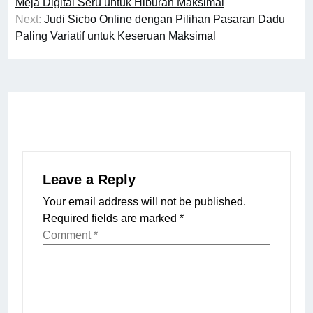
navigation
Meja Digital Seru untuk Hiburan Maksimal
Next:
Judi Sicbo Online dengan Pilihan Pasaran Dadu
Paling Variatif untuk Keseruan Maksimal
Leave a Reply
Your email address will not be published.
Required fields are marked
*
Comment
*