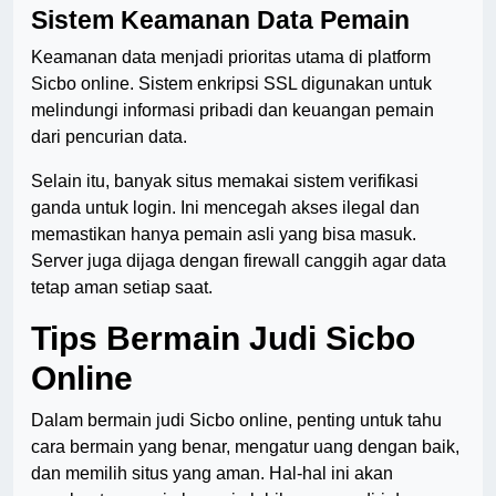
Sistem Keamanan Data Pemain
Keamanan data menjadi prioritas utama di platform
Sicbo online. Sistem enkripsi SSL digunakan untuk
melindungi informasi pribadi dan keuangan pemain
dari pencurian data.
Selain itu, banyak situs memakai sistem verifikasi
ganda untuk login. Ini mencegah akses ilegal dan
memastikan hanya pemain asli yang bisa masuk.
Server juga dijaga dengan firewall canggih agar data
tetap aman setiap saat.
Tips Bermain Judi Sicbo
Online
Dalam bermain judi Sicbo online, penting untuk tahu
cara bermain yang benar, mengatur uang dengan baik,
dan memilih situs yang aman. Hal-hal ini akan