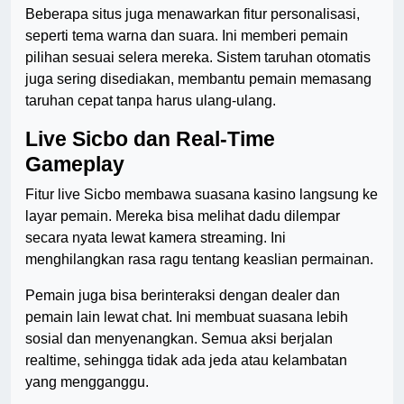
Beberapa situs juga menawarkan fitur personalisasi,
seperti tema warna dan suara. Ini memberi pemain
pilihan sesuai selera mereka. Sistem taruhan otomatis
juga sering disediakan, membantu pemain memasang
taruhan cepat tanpa harus ulang-ulang.
Live Sicbo dan Real-Time
Gameplay
Fitur live Sicbo membawa suasana kasino langsung ke
layar pemain. Mereka bisa melihat dadu dilempar
secara nyata lewat kamera streaming. Ini
menghilangkan rasa ragu tentang keaslian permainan.
Pemain juga bisa berinteraksi dengan dealer dan
pemain lain lewat chat. Ini membuat suasana lebih
sosial dan menyenangkan. Semua aksi berjalan
realtime, sehingga tidak ada jeda atau kelambatan
yang mengganggu.