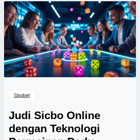
Sbobet
Judi Sicbo Online
dengan Teknologi