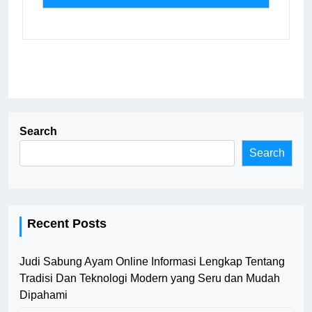
Search
Search
Recent Posts
Judi Sabung Ayam Online Informasi Lengkap Tentang
Tradisi Dan Teknologi Modern yang Seru dan Mudah
Dipahami