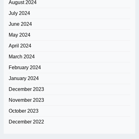
August 2024
July 2024
June 2024
May 2024
April 2024
March 2024
February 2024
January 2024
December 2023
November 2023
October 2023
December 2022