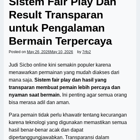
Sistem Fair Play Dan
Result Transparan
untuk Pengalaman
Bermain Terpercaya
Posted on
May 26, 2026
May 10, 2026
by
7rfo2
Judi Sicbo online kini semakin populer karena
menawarkan permainan yang mudah diakses dari
mana saja.
Sistem fair play dan hasil yang
transparan membuat pemain lebih percaya dan
nyaman saat bermain.
Ini penting agar semua orang
bisa merasa adil dan aman.
Para pemain tidak perlu khawatir tentang kecurangan
karena teknologi yang digunakan memastikan semua
hasil benar-benar acak dan dapat
dipertanggungjawabkan. Transparansi dalam