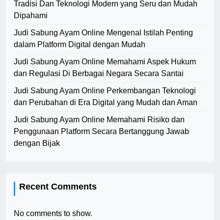
Tradisi Dan Teknologi Modern yang Seru dan Mudah
Dipahami
Judi Sabung Ayam Online Mengenal Istilah Penting
dalam Platform Digital dengan Mudah
Judi Sabung Ayam Online Memahami Aspek Hukum
dan Regulasi Di Berbagai Negara Secara Santai
Judi Sabung Ayam Online Perkembangan Teknologi
dan Perubahan di Era Digital yang Mudah dan Aman
Judi Sabung Ayam Online Memahami Risiko dan
Penggunaan Platform Secara Bertanggung Jawab
dengan Bijak
Recent Comments
No comments to show.