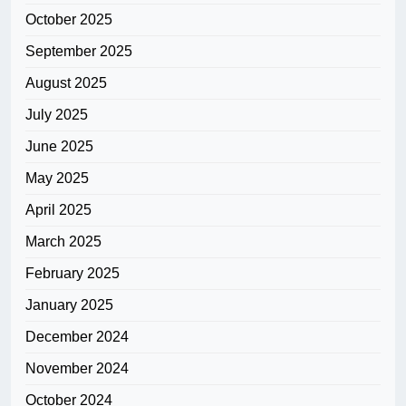
October 2025
September 2025
August 2025
July 2025
June 2025
May 2025
April 2025
March 2025
February 2025
January 2025
December 2024
November 2024
October 2024