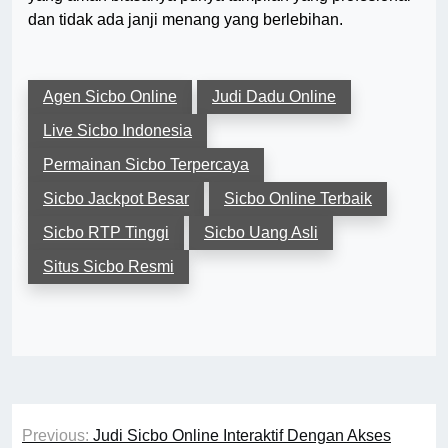
dan tidak ada janji menang yang berlebihan.
Agen Sicbo Online
Judi Dadu Online
Live Sicbo Indonesia
Permainan Sicbo Terpercaya
Sicbo Jackpot Besar
Sicbo Online Terbaik
Sicbo RTP Tinggi
Sicbo Uang Asli
Situs Sicbo Resmi
Post
Previous:
Judi Sicbo Online Interaktif Dengan Akses