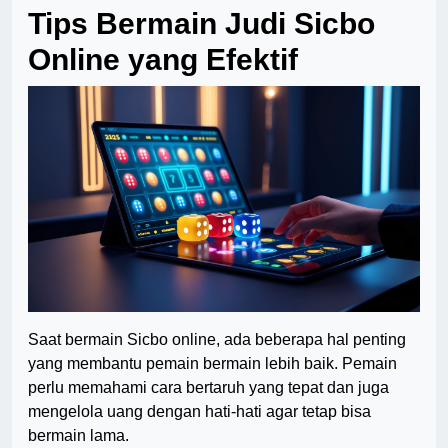
Tips Bermain Judi Sicbo
Online yang Efektif
Saat bermain Sicbo online, ada beberapa hal penting
yang membantu pemain bermain lebih baik. Pemain
perlu memahami cara bertaruh yang tepat dan juga
mengelola uang dengan hati-hati agar tetap bisa
bermain lama.