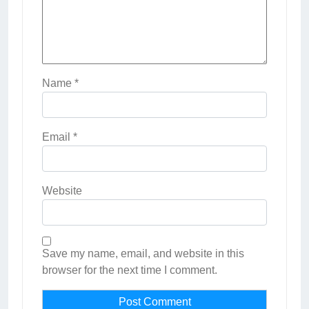
Name
*
Email
*
Website
Save my name, email, and website in this
browser for the next time I comment.