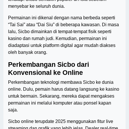
menyebar ke seluruh dunia.
Permainan ini dikenal dengan nama berbeda seperti
“Tai Sai” atau “Dai Siu” di beberapa kawasan. Di masa
lalu, Sicbo dimainkan di tempat-tempat fisik seperti
kasino dan rumah judi. Kemudian, permainan ini
diadaptasi untuk platform digital agar mudah diakses
oleh banyak orang.
Perkembangan Sicbo dari
Konvensional ke Online
Perkembangan teknologi membawa Sicbo ke dunia
online. Dulu, pemain harus datang langsung ke kasino
untuk bermain. Sekarang, mereka dapat mengakses
permainan ini melalui komputer atau ponsel kapan
saja.
Sicbo online terupdate 2025 menggunakan fitur live
streaming dan grafik yang lebih jelas. Dealer real-time