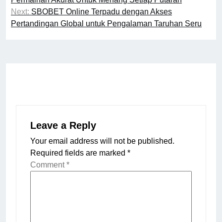
Next:
SBOBET Online Terpadu dengan Akses
Pertandingan Global untuk Pengalaman Taruhan Seru
Leave a Reply
Your email address will not be published.
Required fields are marked
*
Comment
*