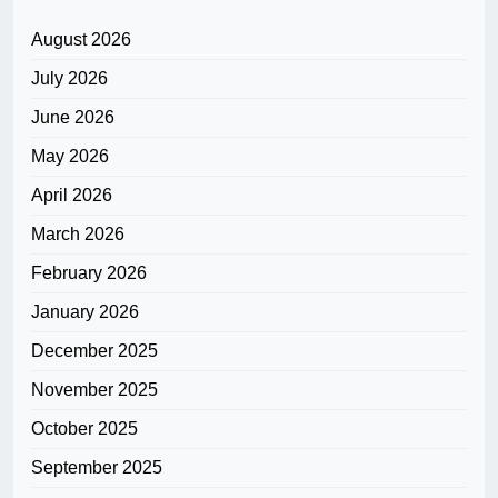
August 2026
July 2026
June 2026
May 2026
April 2026
March 2026
February 2026
January 2026
December 2025
November 2025
October 2025
September 2025