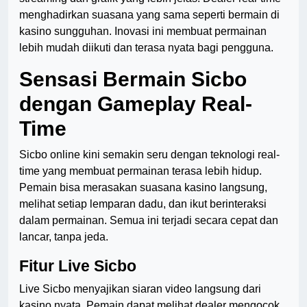
menghadirkan suasana yang sama seperti bermain di
kasino sungguhan. Inovasi ini membuat permainan
lebih mudah diikuti dan terasa nyata bagi pengguna.
Sensasi Bermain Sicbo
dengan Gameplay Real-
Time
Sicbo online kini semakin seru dengan teknologi real-
time yang membuat permainan terasa lebih hidup.
Pemain bisa merasakan suasana kasino langsung,
melihat setiap lemparan dadu, dan ikut berinteraksi
dalam permainan. Semua ini terjadi secara cepat dan
lancar, tanpa jeda.
Fitur Live Sicbo
Live Sicbo menyajikan siaran video langsung dari
kasino nyata. Pemain dapat melihat dealer mengocok