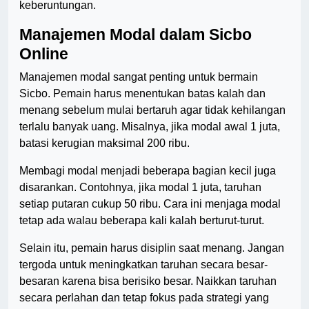
keberuntungan.
Manajemen Modal dalam Sicbo
Online
Manajemen modal sangat penting untuk bermain
Sicbo. Pemain harus menentukan batas kalah dan
menang sebelum mulai bertaruh agar tidak kehilangan
terlalu banyak uang. Misalnya, jika modal awal 1 juta,
batasi kerugian maksimal 200 ribu.
Membagi modal menjadi beberapa bagian kecil juga
disarankan. Contohnya, jika modal 1 juta, taruhan
setiap putaran cukup 50 ribu. Cara ini menjaga modal
tetap ada walau beberapa kali kalah berturut-turut.
Selain itu, pemain harus disiplin saat menang. Jangan
tergoda untuk meningkatkan taruhan secara besar-
besaran karena bisa berisiko besar. Naikkan taruhan
secara perlahan dan tetap fokus pada strategi yang