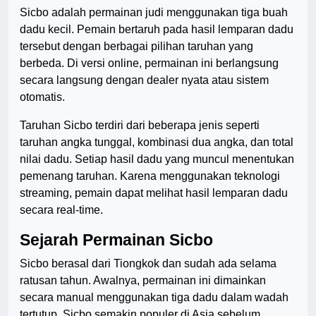
Sicbo adalah permainan judi menggunakan tiga buah
dadu kecil. Pemain bertaruh pada hasil lemparan dadu
tersebut dengan berbagai pilihan taruhan yang
berbeda. Di versi online, permainan ini berlangsung
secara langsung dengan dealer nyata atau sistem
otomatis.
Taruhan Sicbo terdiri dari beberapa jenis seperti
taruhan angka tunggal, kombinasi dua angka, dan total
nilai dadu. Setiap hasil dadu yang muncul menentukan
pemenang taruhan. Karena menggunakan teknologi
streaming, pemain dapat melihat hasil lemparan dadu
secara real-time.
Sejarah Permainan Sicbo
Sicbo berasal dari Tiongkok dan sudah ada selama
ratusan tahun. Awalnya, permainan ini dimainkan
secara manual menggunakan tiga dadu dalam wadah
tertutup. Sicbo semakin populer di Asia sebelum