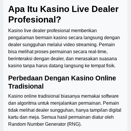
Apa Itu Kasino Live Dealer
Profesional?
Kasino live dealer profesional memberikan
pengalaman bermain kasino secara langsung dengan
dealer sungguhan melalui video streaming. Pemain
bisa melihat proses permainan secara real-time,
berinteraksi dengan dealer, dan merasakan suasana
kasino tanpa harus datang langsung ke tempat fisik.
Perbedaan Dengan Kasino Online
Tradisional
Kasino online tradisional biasanya memakai software
dan algoritma untuk menjalankan permainan. Pemain
tidak melihat dealer sungguhan, hanya tampilan digital
kartu dan meja. Semua hasil permainan diatur oleh
Random Number Generator (RNG).