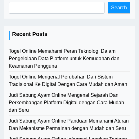
Search
Recent Posts
Togel Online Memahami Peran Teknologi Dalam
Pengelolaan Data Platform untuk Kemudahan dan
Keamanan Pengguna
Togel Online Mengenal Perubahan Dari Sistem
Tradisional Ke Digital Dengan Cara Mudah dan Aman
Judi Sabung Ayam Online Mengenal Sejarah Dan
Perkembangan Platform Digital dengan Cara Mudah
dan Seru
Judi Sabung Ayam Online Panduan Memahami Aturan
Dan Mekanisme Permainan dengan Mudah dan Seru