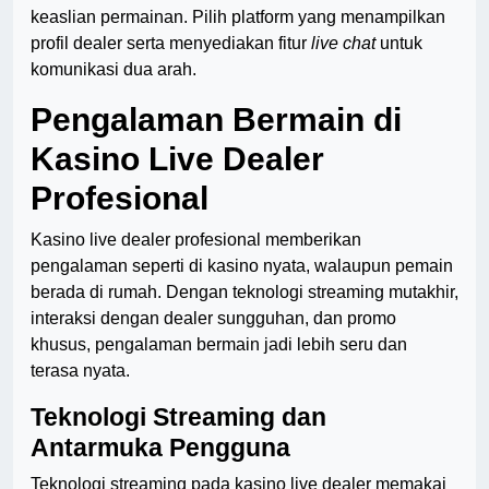
keaslian permainan. Pilih platform yang menampilkan
profil dealer serta menyediakan fitur
live chat
untuk
komunikasi dua arah.
Pengalaman Bermain di
Kasino Live Dealer
Profesional
Kasino live dealer profesional memberikan
pengalaman seperti di kasino nyata, walaupun pemain
berada di rumah. Dengan teknologi streaming mutakhir,
interaksi dengan dealer sungguhan, dan promo
khusus, pengalaman bermain jadi lebih seru dan
terasa nyata.
Teknologi Streaming dan
Antarmuka Pengguna
Teknologi streaming pada kasino live dealer memakai