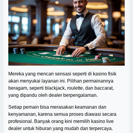
Mereka yang mencari sensasi seperti di kasino fisik
akan menyukai layanan ini. Pilihan permainannya
beragam, seperti blackjack, roulette, dan baccarat,
yang dipandu oleh dealer berpengalaman.
Setiap pemain bisa merasakan keamanan dan
kenyamanan, karena semua proses diawasi secara
profesional. Banyak orang kini memilih kasino live
dealer untuk hiburan yang mudah dan terpercaya.