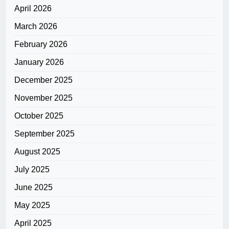
April 2026
March 2026
February 2026
January 2026
December 2025
November 2025
October 2025
September 2025
August 2025
July 2025
June 2025
May 2025
April 2025