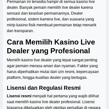
Permainan ini tersedia hampir di semua kasino live
dealer. Banyak pemain memilih live dealer karena
sensasi dan keaslian permainannya. Dealer
profesional, sistem kamera live, dan suasana yang
mirip kasino fisik membuat permainan tetap menarik
dan transparan.
Cara Memilih Kasino Live
Dealer yang Profesional
Memilih kasino live dealer yang tepat sangat penting
agar pemain merasa aman dan nyaman. Faktor yang
harus diperhatikan mulai dari izin resmi, kepercayaan
platform, hingga kualitas dealer yang bertugas.
Lisensi dan Regulasi Resmi
Lisensi resmi
menjadi hal pertama yang wajib dilihat
saat memilih kasino live dealer profesional. Lisensi
biasanya dikeluarkan oleh otoritas perjudian di negara