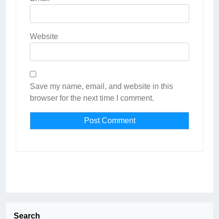
Website
Save my name, email, and website in this
browser for the next time I comment.
Search