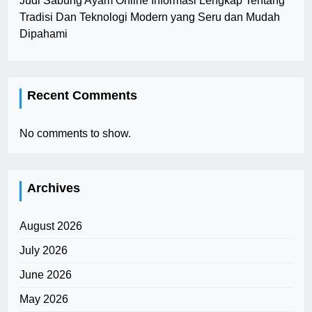
Judi Sabung Ayam Online Informasi Lengkap Tentang
Tradisi Dan Teknologi Modern yang Seru dan Mudah
Dipahami
Recent Comments
No comments to show.
Archives
August 2026
July 2026
June 2026
May 2026