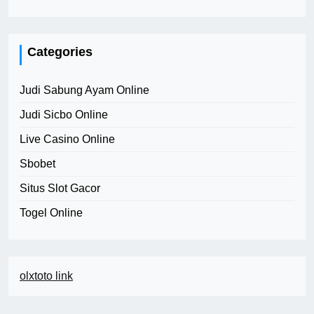
Categories
Judi Sabung Ayam Online
Judi Sicbo Online
Live Casino Online
Sbobet
Situs Slot Gacor
Togel Online
olxtoto link