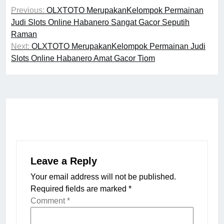
Post
Previous:
OLXTOTO MerupakanKelompok Permainan
navigation
Judi Slots Online Habanero Sangat Gacor Seputih
Raman
Next:
OLXTOTO MerupakanKelompok Permainan Judi
Slots Online Habanero Amat Gacor Tiom
Leave a Reply
Your email address will not be published.
Required fields are marked
*
Comment
*