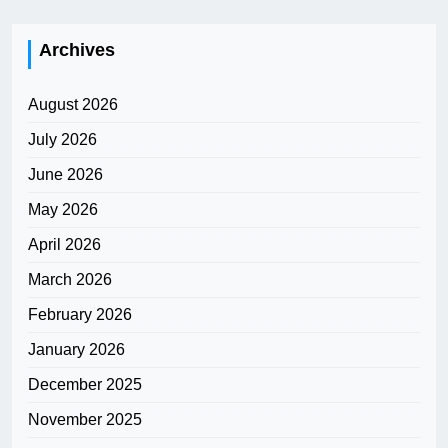
Archives
August 2026
July 2026
June 2026
May 2026
April 2026
March 2026
February 2026
January 2026
December 2025
November 2025