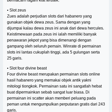
bermacam ragam kiat terbaik.
• Slot zeus
Zues adalah perjudian slots dari habanero yang
gunakan objek dewa zeus. Sama dengan yang
dijumpai kalau dewa zeus ini anak dari dewa hercules.
Keistimewaan pada zeus ini ialah memiliki banyak
penawaran jekpot yang bisa dimenangi dengan
gampang oleh seluruh pemain. Winrate di permainan
slots ini lantas cukuplah tinggi, ada 5 gulungan serta
25 garis.
• Slot four divine beast
Four divine beast merupakan permainan slots online
hasil habanero yang memakai objek antik yakni
mitologi tiongkok. Permainan satu ini sangatlah hebat
buat dipermainkan sebab sangat luar biasa. Di
permainan ini scatter akan memberi peluang pada
peman untuk mengumpulkan perputaran gratis dari 243
garis.