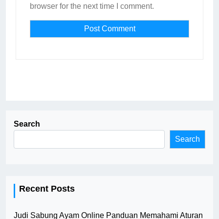
browser for the next time I comment.
Search
Search
Recent Posts
Judi Sabung Ayam Online Panduan Memahami Aturan