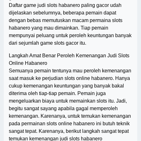
Daftar game judi slots habanero paling gacor udah
dijelaskan sebelumnya, beberapa pemain dapat
dengan bebas memutuskan macam permaina slots
habanero yang mau dimainkan. Tiap pemain
mempunyai peluang untuk peroleh keuntungan banyak
dari sejumlah game slots gacor itu.
Langkah Amat Benar Peroleh Kemenangan Judi Slots
Online Habanero
Semuanya pemain tentunya mau peroleh kemenangan
saat masuk ke perjudian slots online habanero. Hanya
cukup kemenangan keuntungan yang banyak bakal
diterima oleh tiap-tiap pemain. Pemain juga
mengeluarkan biaya untuk memainkan slots itu. Jadi,
begitu sangat sayang apabila gagal memperoleh
kemenangan. Karenanya, untuk temukan kemenangan
pada permainan slots online habanero ini butuh teknik
sangat tepat. Karenanya, berikut langkah sangat tepat
temukan kemenangan judi slots habanero