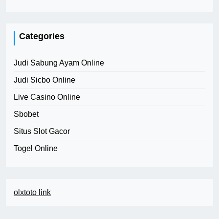
Categories
Judi Sabung Ayam Online
Judi Sicbo Online
Live Casino Online
Sbobet
Situs Slot Gacor
Togel Online
olxtoto link