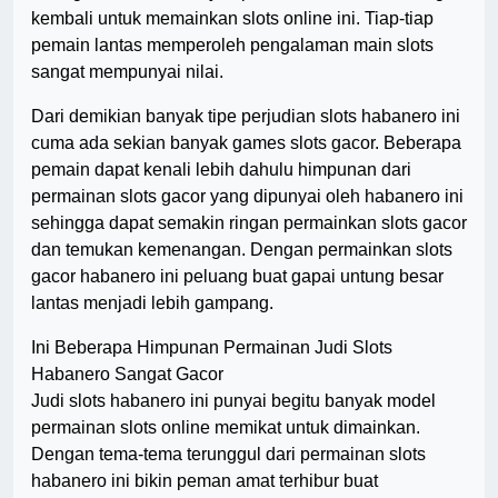
kembali untuk memainkan slots online ini. Tiap-tiap
pemain lantas memperoleh pengalaman main slots
sangat mempunyai nilai.
Dari demikian banyak tipe perjudian slots habanero ini
cuma ada sekian banyak games slots gacor. Beberapa
pemain dapat kenali lebih dahulu himpunan dari
permainan slots gacor yang dipunyai oleh habanero ini
sehingga dapat semakin ringan permainkan slots gacor
dan temukan kemenangan. Dengan permainkan slots
gacor habanero ini peluang buat gapai untung besar
lantas menjadi lebih gampang.
Ini Beberapa Himpunan Permainan Judi Slots
Habanero Sangat Gacor
Judi slots habanero ini punyai begitu banyak model
permainan slots online memikat untuk dimainkan.
Dengan tema-tema terunggul dari permainan slots
habanero ini bikin peman amat terhibur buat