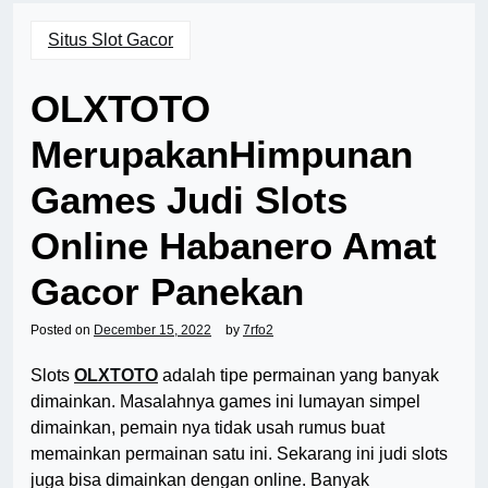
Situs Slot Gacor
OLXTOTO
MerupakanHimpunan
Games Judi Slots
Online Habanero Amat
Gacor Panekan
Posted on
December 15, 2022
by
7rfo2
Slots
OLXTOTO
adalah tipe permainan yang banyak
dimainkan. Masalahnya games ini lumayan simpel
dimainkan, pemain nya tidak usah rumus buat
memainkan permainan satu ini. Sekarang ini judi slots
juga bisa dimainkan dengan online. Banyak