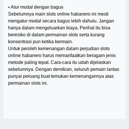
• Atur modal dengan bagus
Sebelumnya main slots online habanero ini mesti
mengatur modal secara bagus lebih dahulu. Jangan
hanya dalam mengeluarkan biaya. Perihal itu bisa
beresiko di dalam permainan slots serta kurang
konsentrasi pun ketika bermain.
Untuk peroleh kemenangan dalam perjudian slots
online habanero harus memanfaatkan beragam jenis
metode paling tepat. Cara-cara itu udah dijelaskan
sebelumnya. Dengan demikian, seluruh pemain lantas
punyai peluang buat temukan kemenangannya atas
permainan slots ini.