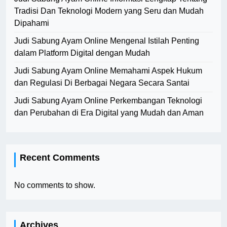
Tradisi Dan Teknologi Modern yang Seru dan Mudah
Dipahami
Judi Sabung Ayam Online Mengenal Istilah Penting
dalam Platform Digital dengan Mudah
Judi Sabung Ayam Online Memahami Aspek Hukum
dan Regulasi Di Berbagai Negara Secara Santai
Judi Sabung Ayam Online Perkembangan Teknologi
dan Perubahan di Era Digital yang Mudah dan Aman
Recent Comments
No comments to show.
Archives