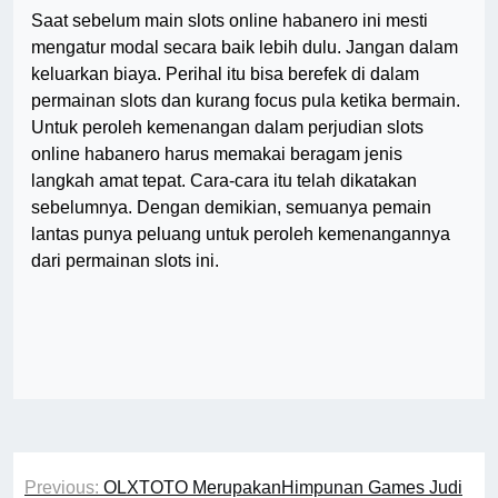
Saat sebelum main slots online habanero ini mesti
mengatur modal secara baik lebih dulu. Jangan dalam
keluarkan biaya. Perihal itu bisa berefek di dalam
permainan slots dan kurang focus pula ketika bermain.
Untuk peroleh kemenangan dalam perjudian slots
online habanero harus memakai beragam jenis
langkah amat tepat. Cara-cara itu telah dikatakan
sebelumnya. Dengan demikian, semuanya pemain
lantas punya peluang untuk peroleh kemenangannya
dari permainan slots ini.
Post
Previous:
OLXTOTO MerupakanHimpunan Games Judi