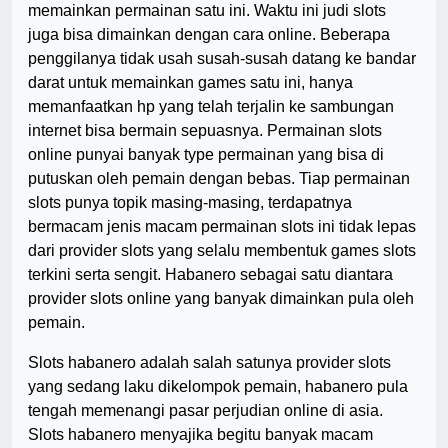
memainkan permainan satu ini. Waktu ini judi slots
juga bisa dimainkan dengan cara online. Beberapa
penggilanya tidak usah susah-susah datang ke bandar
darat untuk memainkan games satu ini, hanya
memanfaatkan hp yang telah terjalin ke sambungan
internet bisa bermain sepuasnya. Permainan slots
online punyai banyak type permainan yang bisa di
putuskan oleh pemain dengan bebas. Tiap permainan
slots punya topik masing-masing, terdapatnya
bermacam jenis macam permainan slots ini tidak lepas
dari provider slots yang selalu membentuk games slots
terkini serta sengit. Habanero sebagai satu diantara
provider slots online yang banyak dimainkan pula oleh
pemain.
Slots habanero adalah salah satunya provider slots
yang sedang laku dikelompok pemain, habanero pula
tengah memenangi pasar perjudian online di asia.
Slots habanero menyajika begitu banyak macam