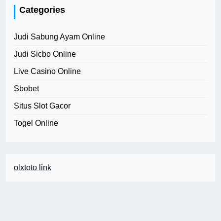
Categories
Judi Sabung Ayam Online
Judi Sicbo Online
Live Casino Online
Sbobet
Situs Slot Gacor
Togel Online
olxtoto link