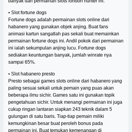
banyak dari permainan slots london hunter ini.
• Slot fortune dogs
Fortune dogs adalah permainan slots online dari
habanero yang gunakan objek anjing. Buat fans
animasi kartun sangatlah pas sekali buat memainkan
permainan fortune dogs ini. Andil pokok dari permainan
ini ialah sekumpulan anjing lucu. Fortune dogs
sediakan keuntungan banyak, jumlah winrate nya
sampai 65%.
• Slot habanero presto
Presto sebagai games slots online dari habanero yang
paling sesuai sekali untuk pemain yang puas akan
beberapa ilmu sichir. Games satu ini gunakan topik
pengetahuan sichir. Untuk menangi permainan ini juga
cukup ringan lantaran siapkan 243 teknik dalam 5
gulungan di satu baris. Tiap-tiap pemain miliki
kemungkinan besar buat peroleh bonus pada
permainan ini. Buat temukan kemenangan di