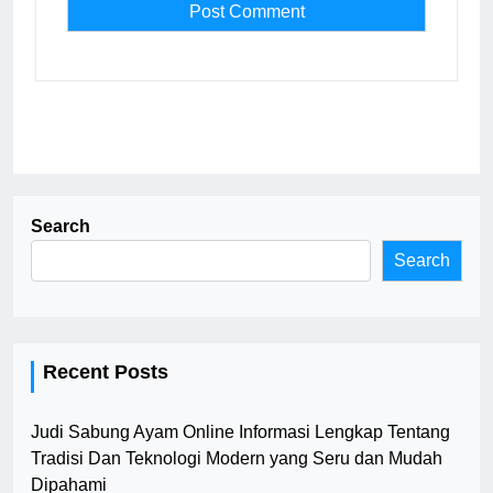
Search
Search
Recent Posts
Judi Sabung Ayam Online Informasi Lengkap Tentang
Tradisi Dan Teknologi Modern yang Seru dan Mudah
Dipahami