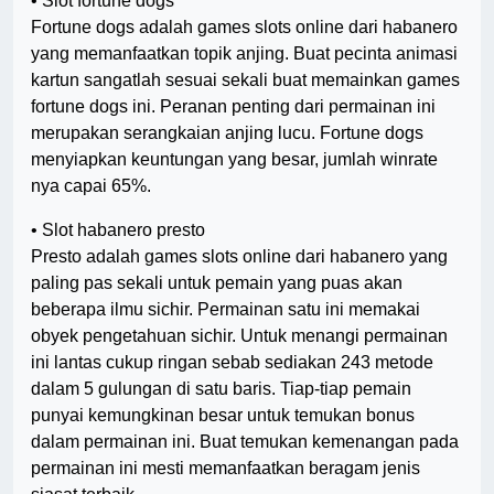
• Slot fortune dogs
Fortune dogs adalah games slots online dari habanero
yang memanfaatkan topik anjing. Buat pecinta animasi
kartun sangatlah sesuai sekali buat memainkan games
fortune dogs ini. Peranan penting dari permainan ini
merupakan serangkaian anjing lucu. Fortune dogs
menyiapkan keuntungan yang besar, jumlah winrate
nya capai 65%.
• Slot habanero presto
Presto adalah games slots online dari habanero yang
paling pas sekali untuk pemain yang puas akan
beberapa ilmu sichir. Permainan satu ini memakai
obyek pengetahuan sichir. Untuk menangi permainan
ini lantas cukup ringan sebab sediakan 243 metode
dalam 5 gulungan di satu baris. Tiap-tiap pemain
punyai kemungkinan besar untuk temukan bonus
dalam permainan ini. Buat temukan kemenangan pada
permainan ini mesti memanfaatkan beragam jenis