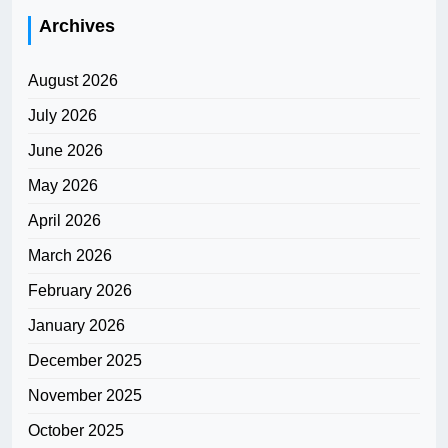
Archives
August 2026
July 2026
June 2026
May 2026
April 2026
March 2026
February 2026
January 2026
December 2025
November 2025
October 2025