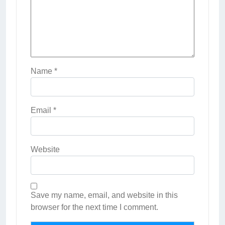
Name
*
Email
*
Website
Save my name, email, and website in this
browser for the next time I comment.