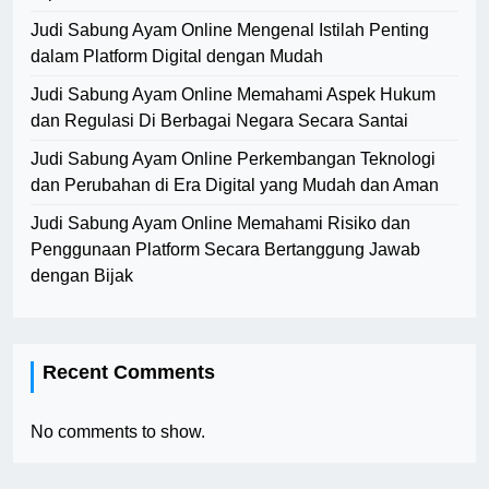
Judi Sabung Ayam Online Mengenal Istilah Penting
dalam Platform Digital dengan Mudah
Judi Sabung Ayam Online Memahami Aspek Hukum
dan Regulasi Di Berbagai Negara Secara Santai
Judi Sabung Ayam Online Perkembangan Teknologi
dan Perubahan di Era Digital yang Mudah dan Aman
Judi Sabung Ayam Online Memahami Risiko dan
Penggunaan Platform Secara Bertanggung Jawab
dengan Bijak
Recent Comments
No comments to show.