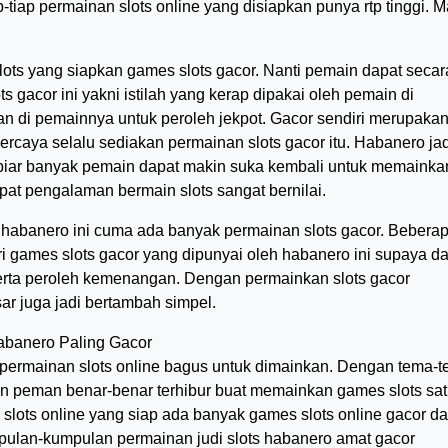
-tiap permainan slots online yang disiapkan punya rtp tinggi. 
slots yang siapkan games slots gacor. Nanti pemain dapat secar
ts gacor ini yakni istilah yang kerap dipakai oleh pemain di
n di pemainnya untuk peroleh jekpot. Gacor sendiri merupaka
ipercaya selalu sediakan permainan slots gacor itu. Habanero jad
ini biar banyak pemain dapat makin suka kembali untuk memainka
apat pengalaman bermain slots sangat bernilai.
 habanero ini cuma ada banyak permainan slots gacor. Bebera
i games slots gacor yang dipunyai oleh habanero ini supaya d
rta peroleh kemenangan. Dengan permainkan slots gacor
ar juga jadi bertambah simpel.
abanero Paling Gacor
e permainan slots online bagus untuk dimainkan. Dengan tema-
kin peman benar-benar terhibur buat memainkan games slots satu
slots online yang siap ada banyak games slots online gacor da
kumpulan-kumpulan permainan judi slots habanero amat gacor