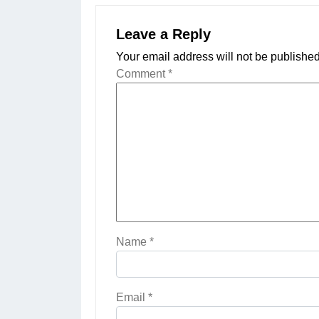
Leave a Reply
Your email address will not be published
Comment
*
Name
*
Email
*