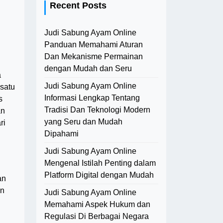
Recent Posts
Judi Sabung Ayam Online
Panduan Memahami Aturan
Dan Mekanisme Permainan
dengan Mudah dan Seru
a
Judi Sabung Ayam Online
satu
Informasi Lengkap Tentang
s
Tradisi Dan Teknologi Modern
an
yang Seru dan Mudah
ri
Dipahami
Judi Sabung Ayam Online
Mengenal Istilah Penting dalam
Platform Digital dengan Mudah
an
in
Judi Sabung Ayam Online
Memahami Aspek Hukum dan
Regulasi Di Berbagai Negara