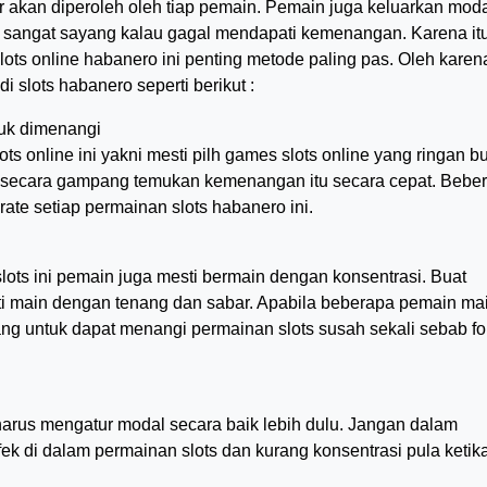
kan diperoleh oleh tiap pemain. Pemain juga keluarkan mod
ar sangat sayang kalau gagal mendapati kemenangan. Karena itu
s online habanero ini penting metode paling pas. Oleh karena
di slots habanero seperti berikut :
tuk dimenangi
 online ini yakni mesti pilh games slots online yang ringan b
 secara gampang temukan kemenangan itu secara cepat. Bebe
rate setiap permainan slots habanero ini.
ts ini pemain juga mesti bermain dengan konsentrasi. Buat
sti main dengan tenang dan sabar. Apabila beberapa pemain ma
ang untuk dapat menangi permainan slots susah sekali sebab f
harus mengatur modal secara baik lebih dulu. Jangan dalam
ek di dalam permainan slots dan kurang konsentrasi pula ketik