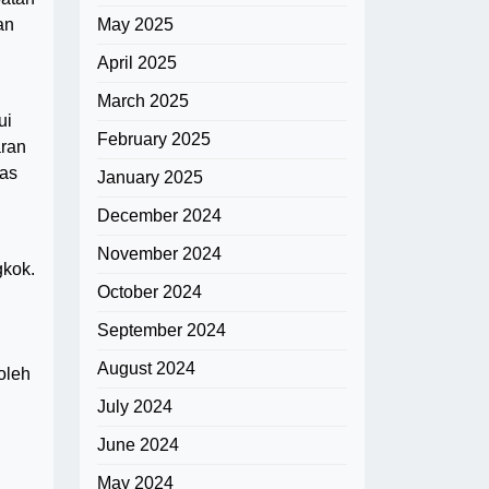
an
May 2025
April 2025
March 2025
ui
February 2025
aran
tas
January 2025
December 2024
November 2024
gkok.
October 2024
September 2024
August 2024
oleh
July 2024
June 2024
May 2024