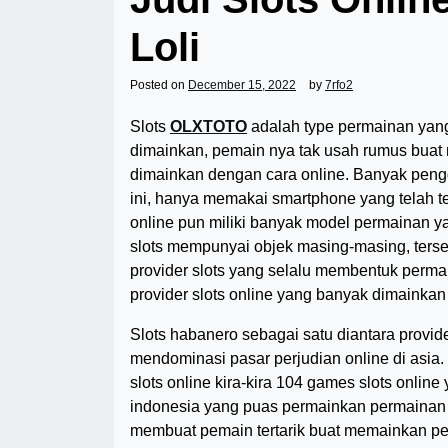
Loli
Posted on
December 15, 2022
by
7rfo2
Slots
OLXTOTO
adalah type permainan yan
dimainkan, pemain nya tak usah rumus buat m
dimainkan dengan cara online. Banyak peng
ini, hanya memakai smartphone yang telah te
online pun miliki banyak model permainan y
slots mempunyai objek masing-masing, tersed
provider slots yang selalu membentuk perma
provider slots online yang banyak dimainkan
Slots habanero sebagai satu diantara provi
mendominasi pasar perjudian online di asia
slots online kira-kira 104 games slots online
indonesia yang puas permainkan permainan 
membuat pemain tertarik buat memainkan per