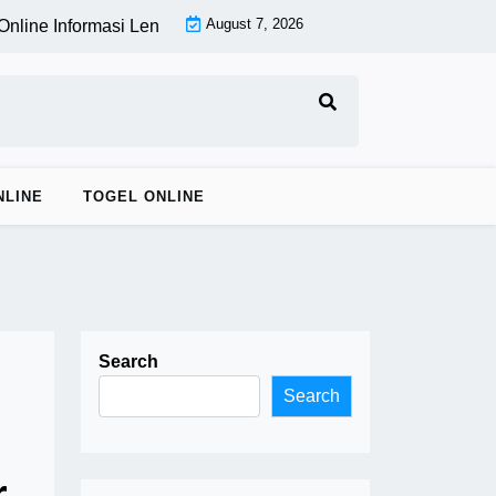
August 7, 2026
 Informasi Lengkap Tentang Tradisi Dan Teknologi Modern y
NLINE
TOGEL ONLINE
Search
Search
r