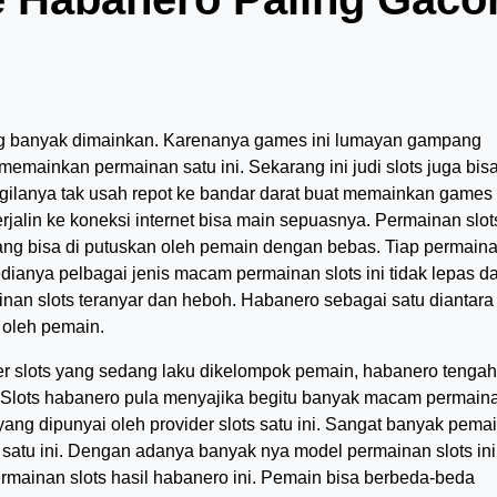
g banyak dimainkan. Karenanya games ini lumayan gampang
emainkan permainan satu ini. Sekarang ini judi slots juga bis
gilanya tak usah repot ke bandar darat buat memainkan games 
rjalin ke koneksi internet bisa main sepuasnya. Permainan slot
ang bisa di putuskan oleh pemain dengan bebas. Tiap permain
ianya pelbagai jenis macam permainan slots ini tidak lepas da
inan slots teranyar dan heboh. Habanero sebagai satu diantara
 oleh pemain.
der slots yang sedang laku dikelompok pemain, habanero tengah
. Slots habanero pula menyajika begitu banyak macam permain
 yang dipunyai oleh provider slots satu ini. Sangat banyak pema
satu ini. Dengan adanya banyak nya model permainan slots ini
mainan slots hasil habanero ini. Pemain bisa berbeda-beda