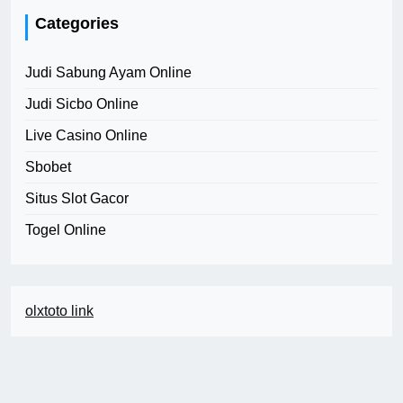
Categories
Judi Sabung Ayam Online
Judi Sicbo Online
Live Casino Online
Sbobet
Situs Slot Gacor
Togel Online
olxtoto link