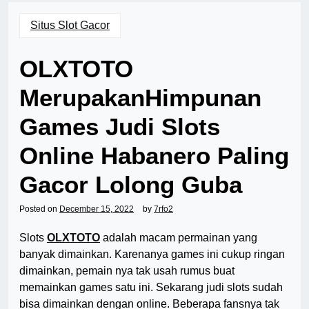
Situs Slot Gacor
OLXTOTO
MerupakanHimpunan
Games Judi Slots
Online Habanero Paling
Gacor Lolong Guba
Posted on
December 15, 2022
by
7rfo2
Slots
OLXTOTO
adalah macam permainan yang
banyak dimainkan. Karenanya games ini cukup ringan
dimainkan, pemain nya tak usah rumus buat
memainkan games satu ini. Sekarang judi slots sudah
bisa dimainkan dengan online. Beberapa fansnya tak