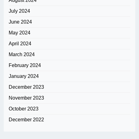
August 2024
July 2024
June 2024
May 2024
April 2024
March 2024
February 2024
January 2024
December 2023
November 2023
October 2023
December 2022