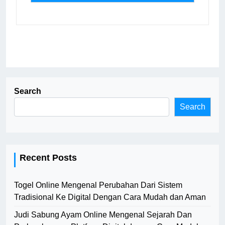
Search
Search
Recent Posts
Togel Online Mengenal Perubahan Dari Sistem
Tradisional Ke Digital Dengan Cara Mudah dan Aman
Judi Sabung Ayam Online Mengenal Sejarah Dan