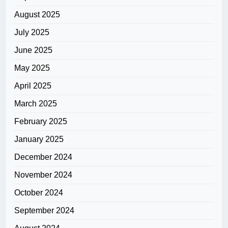
August 2025
July 2025
June 2025
May 2025
April 2025
March 2025
February 2025
January 2025
December 2024
November 2024
October 2024
September 2024