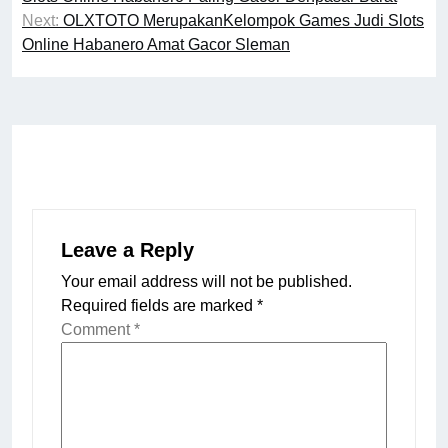
Next:
OLXTOTO MerupakanKelompok Games Judi Slots
Online Habanero Amat Gacor Sleman
Leave a Reply
Your email address will not be published.
Required fields are marked
*
Comment
*