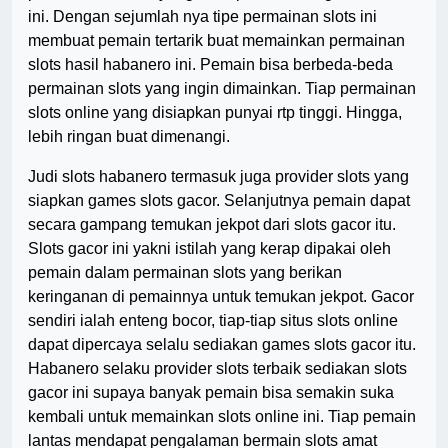
ini. Dengan sejumlah nya tipe permainan slots ini
membuat pemain tertarik buat memainkan permainan
slots hasil habanero ini. Pemain bisa berbeda-beda
permainan slots yang ingin dimainkan. Tiap permainan
slots online yang disiapkan punyai rtp tinggi. Hingga,
lebih ringan buat dimenangi.
Judi slots habanero termasuk juga provider slots yang
siapkan games slots gacor. Selanjutnya pemain dapat
secara gampang temukan jekpot dari slots gacor itu.
Slots gacor ini yakni istilah yang kerap dipakai oleh
pemain dalam permainan slots yang berikan
keringanan di pemainnya untuk temukan jekpot. Gacor
sendiri ialah enteng bocor, tiap-tiap situs slots online
dapat dipercaya selalu sediakan games slots gacor itu.
Habanero selaku provider slots terbaik sediakan slots
gacor ini supaya banyak pemain bisa semakin suka
kembali untuk memainkan slots online ini. Tiap pemain
lantas mendapat pengalaman bermain slots amat