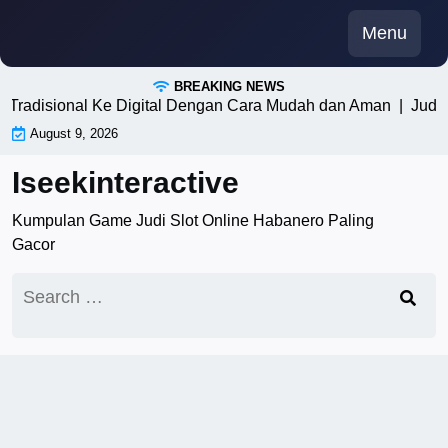
Skip
Menu
to
content
BREAKING NEWS
radisional Ke Digital Dengan Cara Mudah dan Aman |
Judi Sab
August 9, 2026
Iseekinteractive
Kumpulan Game Judi Slot Online Habanero Paling
Gacor
Search
for: