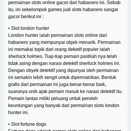
permainan slots online gacor dari habanero ini. Sebab
itu, ini sekelompok games judi slots habanero sangat
gacor berikut ini :
• Slot london hunter
London hunter ialah permainan slots online dari
habanero yang mempunyai objek menarik. Permainan
ini memakai topik dari orang deketif populer ialah
sherlock holmes. Tiap-tiap pemain pastilah nya telah
tidak asing dengan narasi detektif sherlock holmes ini.
Dengan obyek detektif yang dipunyai oleh permainan
ini semakin lebih sengit untuk dipermainkan. Bentuk
grafis dari permainan ini juga benar-benar baik,
suaranya unik ajak pemain masuk ke narasi detektif itu.
Pemain lantas miliki peluang untuk peroleh
keuntungan yang banyak dari permainan slots london
hunter ini.
• Slot fortune dogs