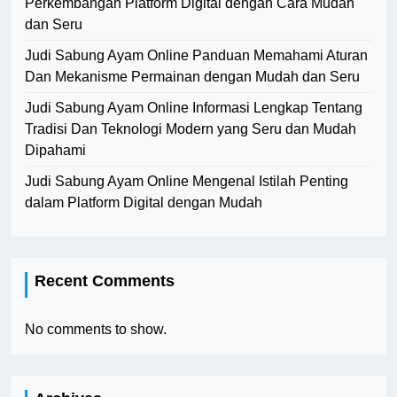
Perkembangan Platform Digital dengan Cara Mudah
dan Seru
Judi Sabung Ayam Online Panduan Memahami Aturan
Dan Mekanisme Permainan dengan Mudah dan Seru
Judi Sabung Ayam Online Informasi Lengkap Tentang
Tradisi Dan Teknologi Modern yang Seru dan Mudah
Dipahami
Judi Sabung Ayam Online Mengenal Istilah Penting
dalam Platform Digital dengan Mudah
Recent Comments
No comments to show.