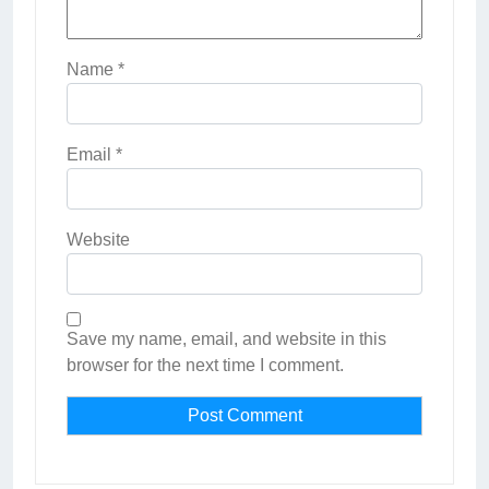
Name
*
Email
*
Website
Save my name, email, and website in this
browser for the next time I comment.