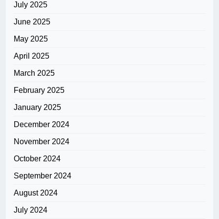
July 2025
June 2025
May 2025
April 2025
March 2025
February 2025
January 2025
December 2024
November 2024
October 2024
September 2024
August 2024
July 2024