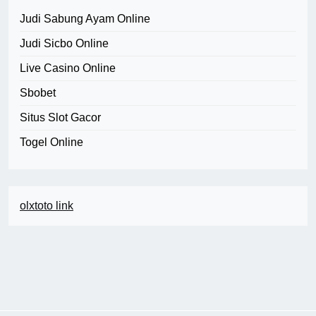
Judi Sabung Ayam Online
Judi Sicbo Online
Live Casino Online
Sbobet
Situs Slot Gacor
Togel Online
olxtoto link