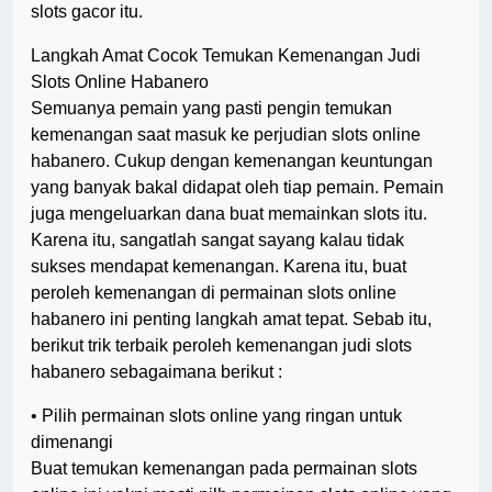
slots gacor itu.
Langkah Amat Cocok Temukan Kemenangan Judi
Slots Online Habanero
Semuanya pemain yang pasti pengin temukan
kemenangan saat masuk ke perjudian slots online
habanero. Cukup dengan kemenangan keuntungan
yang banyak bakal didapat oleh tiap pemain. Pemain
juga mengeluarkan dana buat memainkan slots itu.
Karena itu, sangatlah sangat sayang kalau tidak
sukses mendapat kemenangan. Karena itu, buat
peroleh kemenangan di permainan slots online
habanero ini penting langkah amat tepat. Sebab itu,
berikut trik terbaik peroleh kemenangan judi slots
habanero sebagaimana berikut :
• Pilih permainan slots online yang ringan untuk
dimenangi
Buat temukan kemenangan pada permainan slots