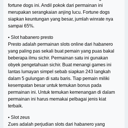
fortune dogs ini. Andil pokok dari permainan ini
merupakan serangkaian anjing lucu. Fortune dogs
siapkan keuntungan yang besar, jumlah winrate nya
sampai 65%.
• Slot habanero presto
Presto adalah permainan slots online dari habanero
yang paling pas sekali buat pemain yang puas bakal
beberapa ilmu sichir. Permainan satu ini gunakan
obyek pengetahuan sichir. Buat menangi games ini
lantas lumayan simpel sebab siapkan 243 langkah
dalam 5 gulungan di satu baris. Tiap pemain miliki
kesempatan besar untuk temukan bonus pada
permainan ini. Untuk temukan kemenangan di dalam
permainan ini harus memakai pelbagai jenis kiat
terbaik.
• Slot zeus
Zues adalah perjudian slots dari habanero yang