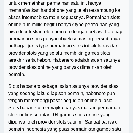
untuk memainkan permainan satu ini, hanya
memanfaatkan handphone yang telah tersambung ke
akses internet bisa main sepuasnya. Permainan slots
online pun miliki begitu banyak type permainan yang
bisa di putuskan oleh pemain dengan bebas. Tiap-tiap
permainan slots punyai obyek semasing, tersedianya
pelbagai jenis type permainan slots ini tak lepas dari
provider slots yang selalu membikin games slots
terakhir serta heboh. Habanero adalah salah satunya
provider slots online yang banyak dimainkan oleh
pemain.
Slots habanero sebagai salah satunya provider slots
yang sedang laku dilapisan pemain, habanero pun
tengah memenangi pasar perjudian online di asia.
Slots habanero menyajika banyak macam permainan
slots online seputar 104 games slots online yang
dipunyai oleh provider slots satu ini. Sangat banyak
pemain indonesia yang puas permainkan games satu