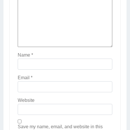
Name
*
Email
*
Website
Save my name, email, and website in this