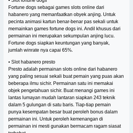
• Slot fortune dogs
Fortune dogs sebagai games slots online dari
habanero yang memanfaatkan obyek anjing. Untuk
pecinta animasi kartun benar-benar pas sekali untuk
memainkan games fortune dogs ini. Andil khusus dari
permainan ini merupakan sekumpulan anjing lucu.
Fortune dogs siapkan keuntungan yang banyak,
jumlah winrate nya capai 65%.
• Slot habanero presto
Presto adalah permainan slots online dari habanero
yang paling sesuai sekali buat pemain yang puas akan
beberapa ilmu sichir. Permainan satu ini memakai
objek pengetahuan sichir. Buat menangi games ini
lantas lumayan mudah lantaran siapkan 243 teknik
dalam 5 gulungan di satu baris. Tiap-tiap pemain
punya kesempatan besar buat peroleh bonus dalam
permainan ini. Untuk peroleh kemenangan di
permainan ini mesti gunakan bermacam ragam siasat