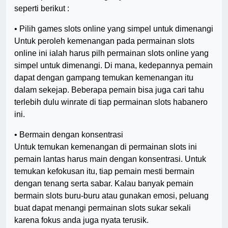
seperti berikut :
• Pilih games slots online yang simpel untuk dimenangi
Untuk peroleh kemenangan pada permainan slots
online ini ialah harus pilh permainan slots online yang
simpel untuk dimenangi. Di mana, kedepannya pemain
dapat dengan gampang temukan kemenangan itu
dalam sekejap. Beberapa pemain bisa juga cari tahu
terlebih dulu winrate di tiap permainan slots habanero
ini.
• Bermain dengan konsentrasi
Untuk temukan kemenangan di permainan slots ini
pemain lantas harus main dengan konsentrasi. Untuk
temukan kefokusan itu, tiap pemain mesti bermain
dengan tenang serta sabar. Kalau banyak pemain
bermain slots buru-buru atau gunakan emosi, peluang
buat dapat menangi permainan slots sukar sekali
karena fokus anda juga nyata terusik.