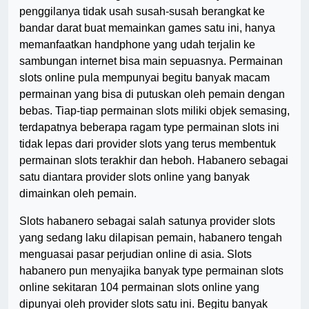
penggilanya tidak usah susah-susah berangkat ke
bandar darat buat memainkan games satu ini, hanya
memanfaatkan handphone yang udah terjalin ke
sambungan internet bisa main sepuasnya. Permainan
slots online pula mempunyai begitu banyak macam
permainan yang bisa di putuskan oleh pemain dengan
bebas. Tiap-tiap permainan slots miliki objek semasing,
terdapatnya beberapa ragam type permainan slots ini
tidak lepas dari provider slots yang terus membentuk
permainan slots terakhir dan heboh. Habanero sebagai
satu diantara provider slots online yang banyak
dimainkan oleh pemain.
Slots habanero sebagai salah satunya provider slots
yang sedang laku dilapisan pemain, habanero tengah
menguasai pasar perjudian online di asia. Slots
habanero pun menyajika banyak type permainan slots
online sekitaran 104 permainan slots online yang
dipunyai oleh provider slots satu ini. Begitu banyak