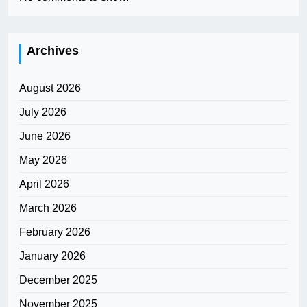
Archives
August 2026
July 2026
June 2026
May 2026
April 2026
March 2026
February 2026
January 2026
December 2025
November 2025