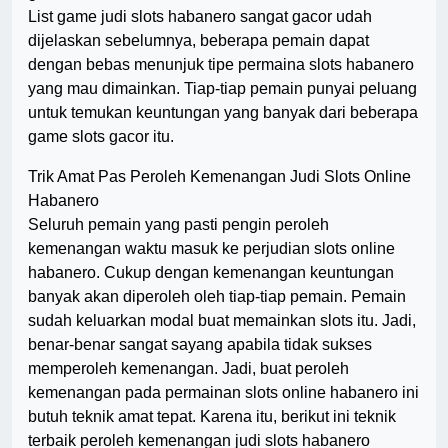
List game judi slots habanero sangat gacor udah
dijelaskan sebelumnya, beberapa pemain dapat
dengan bebas menunjuk tipe permaina slots habanero
yang mau dimainkan. Tiap-tiap pemain punyai peluang
untuk temukan keuntungan yang banyak dari beberapa
game slots gacor itu.
Trik Amat Pas Peroleh Kemenangan Judi Slots Online
Habanero
Seluruh pemain yang pasti pengin peroleh
kemenangan waktu masuk ke perjudian slots online
habanero. Cukup dengan kemenangan keuntungan
banyak akan diperoleh oleh tiap-tiap pemain. Pemain
sudah keluarkan modal buat memainkan slots itu. Jadi,
benar-benar sangat sayang apabila tidak sukses
memperoleh kemenangan. Jadi, buat peroleh
kemenangan pada permainan slots online habanero ini
butuh teknik amat tepat. Karena itu, berikut ini teknik
terbaik peroleh kemenangan judi slots habanero