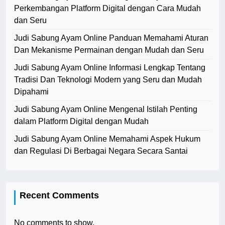
Perkembangan Platform Digital dengan Cara Mudah
dan Seru
Judi Sabung Ayam Online Panduan Memahami Aturan
Dan Mekanisme Permainan dengan Mudah dan Seru
Judi Sabung Ayam Online Informasi Lengkap Tentang
Tradisi Dan Teknologi Modern yang Seru dan Mudah
Dipahami
Judi Sabung Ayam Online Mengenal Istilah Penting
dalam Platform Digital dengan Mudah
Judi Sabung Ayam Online Memahami Aspek Hukum
dan Regulasi Di Berbagai Negara Secara Santai
Recent Comments
No comments to show.