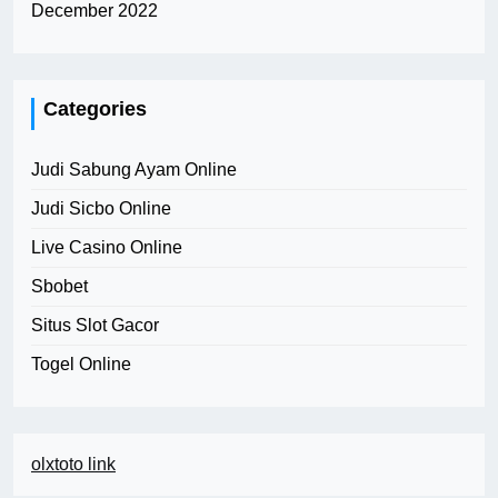
December 2022
Categories
Judi Sabung Ayam Online
Judi Sicbo Online
Live Casino Online
Sbobet
Situs Slot Gacor
Togel Online
olxtoto link