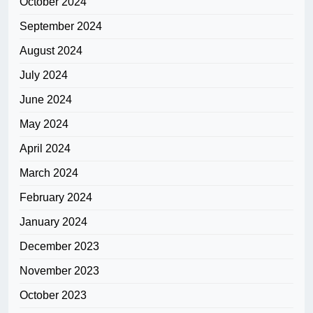
October 2024
September 2024
August 2024
July 2024
June 2024
May 2024
April 2024
March 2024
February 2024
January 2024
December 2023
November 2023
October 2023