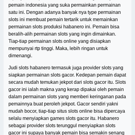
pemain indonesia yang suka permainkan permainan
satu ini. Dengan adanya banyak nya type permainan
slots ini membuat pemain tertarik untuk memainkan
permainan slots produksi habanero ini. Pemain bisa
beralih-alih permainan slots yang ingin dimainkan.
Tiap-tiap permainan slots online yang disiapkan
mempunyai rtp tinggi. Maka, lebih ringan untuk
dimenangi.
Judi slots habanero termasuk juga provider slots yang
siapkan permainan slots gacor. Kedepan pemain dapat
secara mudah temukan jekpot dari slots gacor itu. Slots
gacor ini ialah makna yang kerap dipakai oleh pemain
dalam permainan slots yang memberi keringanan pada
pemainnya buat peroleh jekpot. Gacor sendiri yakni
mudah bocor, tiap-tiap situs slots online bisa dipercaya
selalu menyiapkan games slots gacor itu. Habanero
sebagai provider slots terunggul menyiapkan slots
gacor ini supaya banyak pemain bisa semakin senang