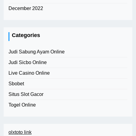
December 2022
Categories
Judi Sabung Ayam Online
Judi Sicbo Online
Live Casino Online
Sbobet
Situs Slot Gacor
Togel Online
olxtoto link