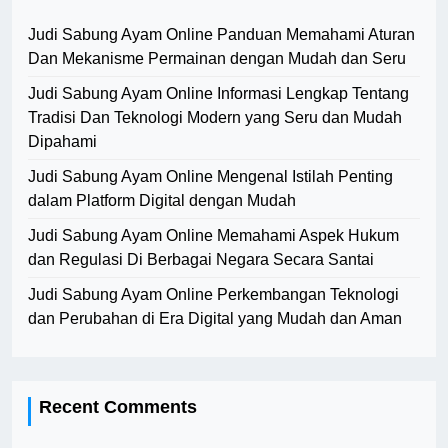
Judi Sabung Ayam Online Panduan Memahami Aturan
Dan Mekanisme Permainan dengan Mudah dan Seru
Judi Sabung Ayam Online Informasi Lengkap Tentang
Tradisi Dan Teknologi Modern yang Seru dan Mudah
Dipahami
Judi Sabung Ayam Online Mengenal Istilah Penting
dalam Platform Digital dengan Mudah
Judi Sabung Ayam Online Memahami Aspek Hukum
dan Regulasi Di Berbagai Negara Secara Santai
Judi Sabung Ayam Online Perkembangan Teknologi
dan Perubahan di Era Digital yang Mudah dan Aman
Recent Comments