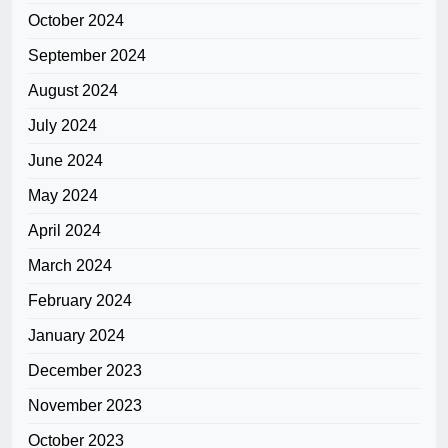
October 2024
September 2024
August 2024
July 2024
June 2024
May 2024
April 2024
March 2024
February 2024
January 2024
December 2023
November 2023
October 2023