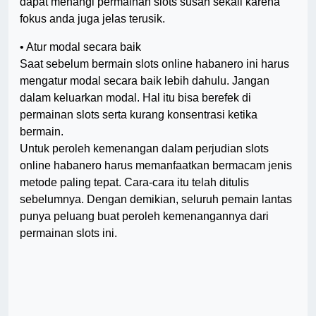
dapat menangi permainan slots susah sekali karena
fokus anda juga jelas terusik.
• Atur modal secara baik
Saat sebelum bermain slots online habanero ini harus
mengatur modal secara baik lebih dahulu. Jangan
dalam keluarkan modal. Hal itu bisa berefek di
permainan slots serta kurang konsentrasi ketika
bermain.
Untuk peroleh kemenangan dalam perjudian slots
online habanero harus memanfaatkan bermacam jenis
metode paling tepat. Cara-cara itu telah ditulis
sebelumnya. Dengan demikian, seluruh pemain lantas
punya peluang buat peroleh kemenangannya dari
permainan slots ini.