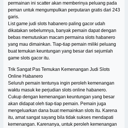
permainan ini scatter akan memberinya peluang pada
peman untuk mengumpulkan perputaran gratis dari 243
garis.
List game judi slots habanero paling gacor udah
dikatakan sebelumnya, banyak pemain dapat dengan
bebas memutuskan macam permaina slots habanero
yang mau dimainkan. Tiap-tiap pemain miliki peluang
buat temukan keuntungan yang besar dari sejumlah
game slots gacor itu.
Trik Sangat Pas Temukan Kemenangan Judi Slots
Online Habanero
Seluruh pemain tentunya ingin peroleh kemenangan
waktu masuk ke perjudian slots online habanero.
Cukup dengan kemenangan keuntungan yang besar
akan didapat oleh tiap-tiap pemain. Pemain juga
mengeluarkan dana buat memainkan slots itu. Karena
itu, amat sangat sayang bila tidak sukses mendapati
kemenangan. Karenanya, untuk peroleh kemenangan