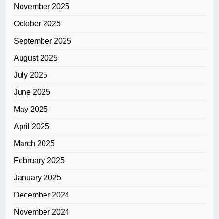
November 2025
October 2025
September 2025
August 2025
July 2025
June 2025
May 2025
April 2025
March 2025
February 2025
January 2025
December 2024
November 2024