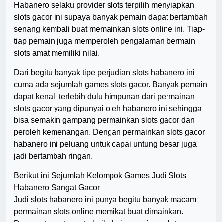
Habanero selaku provider slots terpilih menyiapkan
slots gacor ini supaya banyak pemain dapat bertambah
senang kembali buat memainkan slots online ini. Tiap-
tiap pemain juga memperoleh pengalaman bermain
slots amat memiliki nilai.
Dari begitu banyak tipe perjudian slots habanero ini
cuma ada sejumlah games slots gacor. Banyak pemain
dapat kenali terlebih dulu himpunan dari permainan
slots gacor yang dipunyai oleh habanero ini sehingga
bisa semakin gampang permainkan slots gacor dan
peroleh kemenangan. Dengan permainkan slots gacor
habanero ini peluang untuk capai untung besar juga
jadi bertambah ringan.
Berikut ini Sejumlah Kelompok Games Judi Slots
Habanero Sangat Gacor
Judi slots habanero ini punya begitu banyak macam
permainan slots online memikat buat dimainkan.