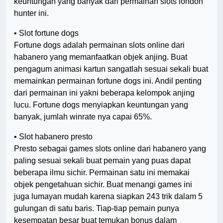
keuntungan yang banyak dari permainan slots london
hunter ini.
• Slot fortune dogs
Fortune dogs adalah permainan slots online dari
habanero yang memanfaatkan objek anjing. Buat
pengagum animasi kartun sangatlah sesuai sekali buat
memainkan permainan fortune dogs ini. Andil penting
dari permainan ini yakni beberapa kelompok anjing
lucu. Fortune dogs menyiapkan keuntungan yang
banyak, jumlah winrate nya capai 65%.
• Slot habanero presto
Presto sebagai games slots online dari habanero yang
paling sesuai sekali buat pemain yang puas dapat
beberapa ilmu sichir. Permainan satu ini memakai
objek pengetahuan sichir. Buat menangi games ini
juga lumayan mudah karena siapkan 243 trik dalam 5
gulungan di satu baris. Tiap-tiap pemain punya
kesempatan besar buat temukan bonus dalam