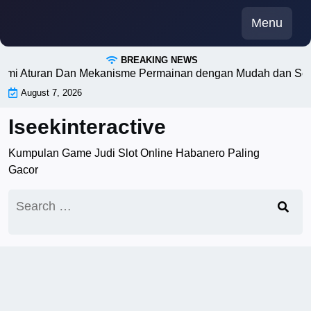
Skip
Menu
to
content
BREAKING NEWS
 Aturan Dan Mekanisme Permainan dengan Mudah dan Seru 
August 7, 2026
Iseekinteractive
Kumpulan Game Judi Slot Online Habanero Paling
Gacor
Search
for: