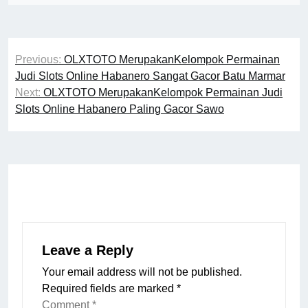
Post
Previous:
OLXTOTO MerupakanKelompok Permainan
navigation
Judi Slots Online Habanero Sangat Gacor Batu Marmar
Next:
OLXTOTO MerupakanKelompok Permainan Judi
Slots Online Habanero Paling Gacor Sawo
Leave a Reply
Your email address will not be published.
Required fields are marked
*
Comment
*