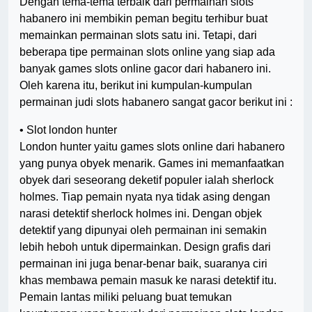
Dengan tema-tema terbaik dari permainan slots
habanero ini membikin peman begitu terhibur buat
memainkan permainan slots satu ini. Tetapi, dari
beberapa tipe permainan slots online yang siap ada
banyak games slots online gacor dari habanero ini.
Oleh karena itu, berikut ini kumpulan-kumpulan
permainan judi slots habanero sangat gacor berikut ini :
• Slot london hunter
London hunter yaitu games slots online dari habanero
yang punya obyek menarik. Games ini memanfaatkan
obyek dari seseorang deketif populer ialah sherlock
holmes. Tiap pemain nyata nya tidak asing dengan
narasi detektif sherlock holmes ini. Dengan objek
detektif yang dipunyai oleh permainan ini semakin
lebih heboh untuk dipermainkan. Design grafis dari
permainan ini juga benar-benar baik, suaranya ciri
khas membawa pemain masuk ke narasi detektif itu.
Pemain lantas miliki peluang buat temukan