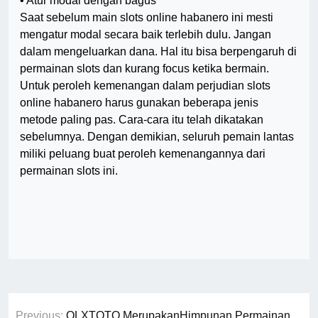
• Atur modal dengan bagus
Saat sebelum main slots online habanero ini mesti
mengatur modal secara baik terlebih dulu. Jangan
dalam mengeluarkan dana. Hal itu bisa berpengaruh di
permainan slots dan kurang focus ketika bermain.
Untuk peroleh kemenangan dalam perjudian slots
online habanero harus gunakan beberapa jenis
metode paling pas. Cara-cara itu telah dikatakan
sebelumnya. Dengan demikian, seluruh pemain lantas
miliki peluang buat peroleh kemenangannya dari
permainan slots ini.
Post
Previous:
OLXTOTO MerupakanHimpunan Permainan