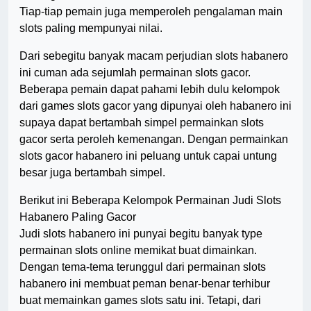
Tiap-tiap pemain juga memperoleh pengalaman main
slots paling mempunyai nilai.
Dari sebegitu banyak macam perjudian slots habanero
ini cuman ada sejumlah permainan slots gacor.
Beberapa pemain dapat pahami lebih dulu kelompok
dari games slots gacor yang dipunyai oleh habanero ini
supaya dapat bertambah simpel permainkan slots
gacor serta peroleh kemenangan. Dengan permainkan
slots gacor habanero ini peluang untuk capai untung
besar juga bertambah simpel.
Berikut ini Beberapa Kelompok Permainan Judi Slots
Habanero Paling Gacor
Judi slots habanero ini punyai begitu banyak type
permainan slots online memikat buat dimainkan.
Dengan tema-tema terunggul dari permainan slots
habanero ini membuat peman benar-benar terhibur
buat memainkan games slots satu ini. Tetapi, dari