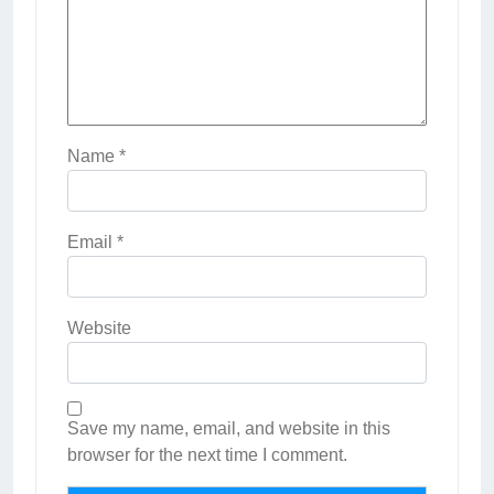
Name
*
Email
*
Website
Save my name, email, and website in this
browser for the next time I comment.