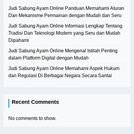
Judi Sabung Ayam Online Panduan Memahami Aturan
Dan Mekanisme Permainan dengan Mudah dan Seru
Judi Sabung Ayam Online Informasi Lengkap Tentang
Tradisi Dan Teknologi Modern yang Seru dan Mudah
Dipahami
Judi Sabung Ayam Online Mengenal Istilah Penting
dalam Platform Digital dengan Mudah
Judi Sabung Ayam Online Memahami Aspek Hukum
dan Regulasi Di Berbagai Negara Secara Santai
Recent Comments
No comments to show.