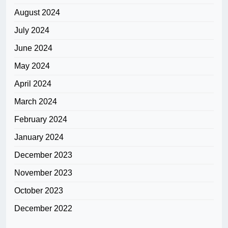
August 2024
July 2024
June 2024
May 2024
April 2024
March 2024
February 2024
January 2024
December 2023
November 2023
October 2023
December 2022