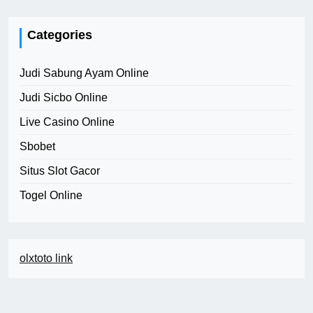
Categories
Judi Sabung Ayam Online
Judi Sicbo Online
Live Casino Online
Sbobet
Situs Slot Gacor
Togel Online
olxtoto link