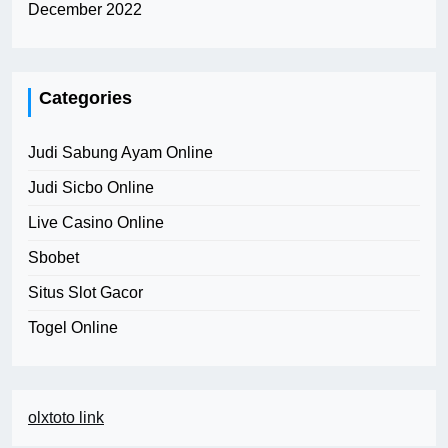
December 2022
Categories
Judi Sabung Ayam Online
Judi Sicbo Online
Live Casino Online
Sbobet
Situs Slot Gacor
Togel Online
olxtoto link