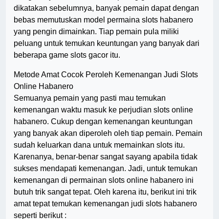
dikatakan sebelumnya, banyak pemain dapat dengan
bebas memutuskan model permaina slots habanero
yang pengin dimainkan. Tiap pemain pula miliki
peluang untuk temukan keuntungan yang banyak dari
beberapa game slots gacor itu.
Metode Amat Cocok Peroleh Kemenangan Judi Slots
Online Habanero
Semuanya pemain yang pasti mau temukan
kemenangan waktu masuk ke perjudian slots online
habanero. Cukup dengan kemenangan keuntungan
yang banyak akan diperoleh oleh tiap pemain. Pemain
sudah keluarkan dana untuk memainkan slots itu.
Karenanya, benar-benar sangat sayang apabila tidak
sukses mendapati kemenangan. Jadi, untuk temukan
kemenangan di permainan slots online habanero ini
butuh trik sangat tepat. Oleh karena itu, berikut ini trik
amat tepat temukan kemenangan judi slots habanero
seperti berikut :