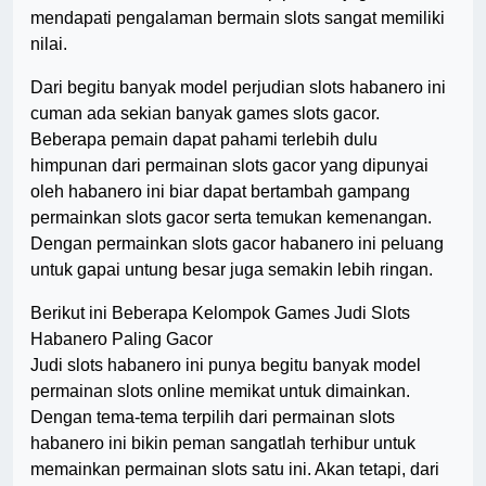
mendapati pengalaman bermain slots sangat memiliki
nilai.
Dari begitu banyak model perjudian slots habanero ini
cuman ada sekian banyak games slots gacor.
Beberapa pemain dapat pahami terlebih dulu
himpunan dari permainan slots gacor yang dipunyai
oleh habanero ini biar dapat bertambah gampang
permainkan slots gacor serta temukan kemenangan.
Dengan permainkan slots gacor habanero ini peluang
untuk gapai untung besar juga semakin lebih ringan.
Berikut ini Beberapa Kelompok Games Judi Slots
Habanero Paling Gacor
Judi slots habanero ini punya begitu banyak model
permainan slots online memikat untuk dimainkan.
Dengan tema-tema terpilih dari permainan slots
habanero ini bikin peman sangatlah terhibur untuk
memainkan permainan slots satu ini. Akan tetapi, dari