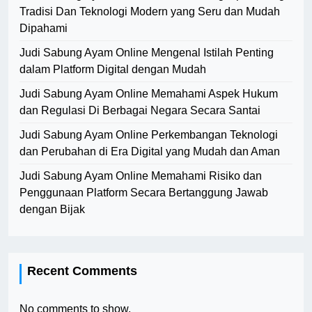
Tradisi Dan Teknologi Modern yang Seru dan Mudah
Dipahami
Judi Sabung Ayam Online Mengenal Istilah Penting
dalam Platform Digital dengan Mudah
Judi Sabung Ayam Online Memahami Aspek Hukum
dan Regulasi Di Berbagai Negara Secara Santai
Judi Sabung Ayam Online Perkembangan Teknologi
dan Perubahan di Era Digital yang Mudah dan Aman
Judi Sabung Ayam Online Memahami Risiko dan
Penggunaan Platform Secara Bertanggung Jawab
dengan Bijak
Recent Comments
No comments to show.