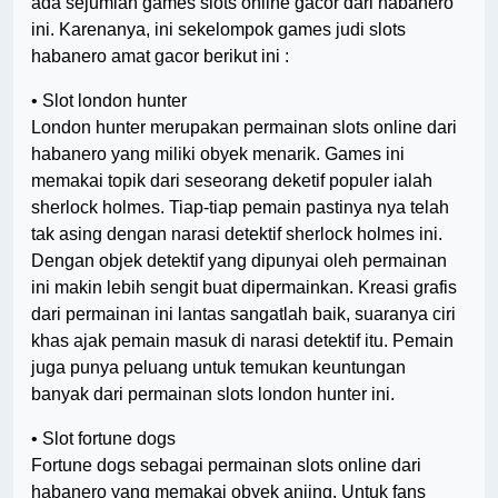
ada sejumlah games slots online gacor dari habanero
ini. Karenanya, ini sekelompok games judi slots
habanero amat gacor berikut ini :
• Slot london hunter
London hunter merupakan permainan slots online dari
habanero yang miliki obyek menarik. Games ini
memakai topik dari seseorang deketif populer ialah
sherlock holmes. Tiap-tiap pemain pastinya nya telah
tak asing dengan narasi detektif sherlock holmes ini.
Dengan objek detektif yang dipunyai oleh permainan
ini makin lebih sengit buat dipermainkan. Kreasi grafis
dari permainan ini lantas sangatlah baik, suaranya ciri
khas ajak pemain masuk di narasi detektif itu. Pemain
juga punya peluang untuk temukan keuntungan
banyak dari permainan slots london hunter ini.
• Slot fortune dogs
Fortune dogs sebagai permainan slots online dari
habanero yang memakai obyek anjing. Untuk fans