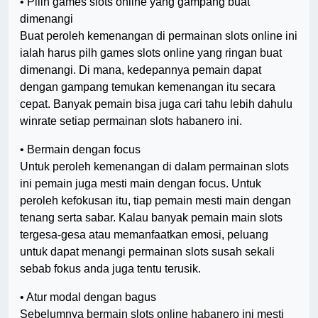
• Pilih games slots online yang gampang buat
dimenangi
Buat peroleh kemenangan di permainan slots online ini
ialah harus pilh games slots online yang ringan buat
dimenangi. Di mana, kedepannya pemain dapat
dengan gampang temukan kemenangan itu secara
cepat. Banyak pemain bisa juga cari tahu lebih dahulu
winrate setiap permainan slots habanero ini.
• Bermain dengan focus
Untuk peroleh kemenangan di dalam permainan slots
ini pemain juga mesti main dengan focus. Untuk
peroleh kefokusan itu, tiap pemain mesti main dengan
tenang serta sabar. Kalau banyak pemain main slots
tergesa-gesa atau memanfaatkan emosi, peluang
untuk dapat menangi permainan slots susah sekali
sebab fokus anda juga tentu terusik.
• Atur modal dengan bagus
Sebelumnya bermain slots online habanero ini mesti