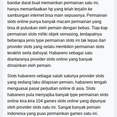
bandar darat buat memainkan permainan satu ini,
hanya memanfaatkan hp yang telah terjalin ke
sambungan internet bisa main sepuasnya. Permainan
slots online punya banyak macam permainan yang
bisa di putuskan oleh pemain dengan bebas. Tiap-tiap
permainan slots miliki objek semasing, terdapatnya
beberapa jenis type permainan slots ini tak lepas dari
provider slots yang selalu membikin permainan slots
terakhir serta dahsyat. Habanero sebagai satu
diantaranya provider slots online yang banyak
dimainkan oleh pemain.
Slots habanero sebagai salah satunya provider slots
yang sedang laku dilapisan pemain, habanero tengah
menguasai pasar perjudian online di asia. Slots
habanero pula menyajika banyak type permainan slots
online kira-kira 104 games slots online yang dipunyai
oleh provider slots satu ini. Sangat banyak pemain
indonesia yang puas permainkan games satu ini.