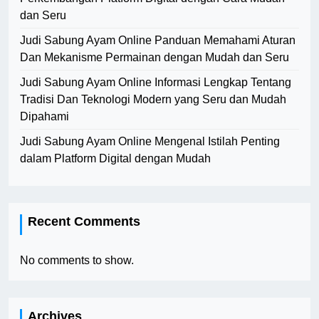
dan Seru
Judi Sabung Ayam Online Panduan Memahami Aturan
Dan Mekanisme Permainan dengan Mudah dan Seru
Judi Sabung Ayam Online Informasi Lengkap Tentang
Tradisi Dan Teknologi Modern yang Seru dan Mudah
Dipahami
Judi Sabung Ayam Online Mengenal Istilah Penting
dalam Platform Digital dengan Mudah
Recent Comments
No comments to show.
Archives