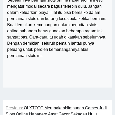
Sebelumnya bermain slots online habanero ini mesti
mengatur modal secara bagus terlebih dulu. Jangan
dalam keluarkan biaya. Hal itu bisa beresiko dalam
permainan slots dan kurang focus pula ketika bermain.
Buat temukan kemenangan dalam perjudian slots
online habanero harus gunakan beberapa ragam trik
sangat pas. Cara-cara itu udah dikatakan sebelumnya.
Dengan demikian, seluruh pemain lantas punya
peluang untuk peroleh kemenangannya atas
permainan slots ini.
Post
Previous:
OLXTOTO MerupakanHimpunan Games Judi
navigation
Slots Online Habanero Amat Gacor Sekadau Hulu