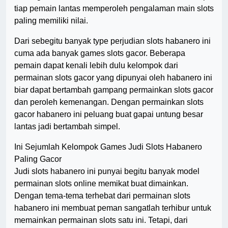
tiap pemain lantas memperoleh pengalaman main slots
paling memiliki nilai.
Dari sebegitu banyak type perjudian slots habanero ini
cuma ada banyak games slots gacor. Beberapa
pemain dapat kenali lebih dulu kelompok dari
permainan slots gacor yang dipunyai oleh habanero ini
biar dapat bertambah gampang permainkan slots gacor
dan peroleh kemenangan. Dengan permainkan slots
gacor habanero ini peluang buat gapai untung besar
lantas jadi bertambah simpel.
Ini Sejumlah Kelompok Games Judi Slots Habanero
Paling Gacor
Judi slots habanero ini punyai begitu banyak model
permainan slots online memikat buat dimainkan.
Dengan tema-tema terhebat dari permainan slots
habanero ini membuat peman sangatlah terhibur untuk
memainkan permainan slots satu ini. Tetapi, dari