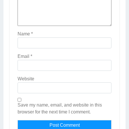
Name
*
Email
*
Website
Save my name, email, and website in this
browser for the next time I comment.