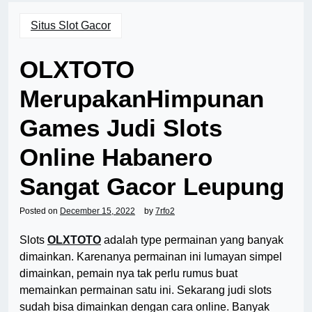
Situs Slot Gacor
OLXTOTO
MerupakanHimpunan
Games Judi Slots
Online Habanero
Sangat Gacor Leupung
Posted on
December 15, 2022
by
7rfo2
Slots
OLXTOTO
adalah type permainan yang banyak
dimainkan. Karenanya permainan ini lumayan simpel
dimainkan, pemain nya tak perlu rumus buat
memainkan permainan satu ini. Sekarang judi slots
sudah bisa dimainkan dengan cara online. Banyak