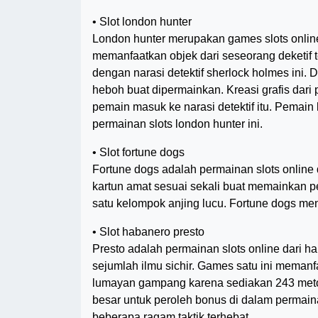
• Slot london hunter
London hunter merupakan games slots online
memanfaatkan objek dari seseorang deketif te
dengan narasi detektif sherlock holmes ini. 
heboh buat dipermainkan. Kreasi grafis dari 
pemain masuk ke narasi detektif itu. Pemai
permainan slots london hunter ini.
• Slot fortune dogs
Fortune dogs adalah permainan slots online
kartun amat sesuai sekali buat memainkan pe
satu kelompok anjing lucu. Fortune dogs me
• Slot habanero presto
Presto adalah permainan slots online dari h
sejumlah ilmu sichir. Games satu ini memanf
lumayan gampang karena sediakan 243 metod
besar untuk peroleh bonus di dalam permai
beberapa ragam taktik terhebat.