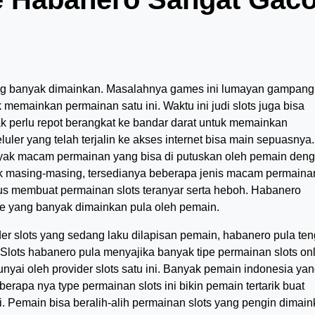
ng banyak dimainkan. Masalahnya games ini lumayan gampang
memainkan permainan satu ini. Waktu ini judi slots juga bisa
k perlu repot berangkat ke bandar darat untuk memainkan
uler yang telah terjalin ke akses internet bisa main sepuasnya.
anyak macam permainan yang bisa di putuskan oleh pemain den
ek masing-masing, tersedianya beberapa jenis macam permaina
 terus membuat permainan slots teranyar serta heboh. Habanero
ine yang banyak dimainkan pula oleh pemain.
er slots yang sedang laku dilapisan pemain, habanero pula te
 Slots habanero pula menyajika banyak tipe permainan slots on
unyai oleh provider slots satu ini. Banyak pemain indonesia ya
rapa nya type permainan slots ini bikin pemain tertarik buat
. Pemain bisa beralih-alih permainan slots yang pengin dimain