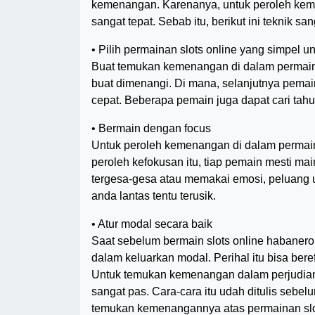
kemenangan. Karenanya, untuk peroleh keme
sangat tepat. Sebab itu, berikut ini teknik s
• Pilih permainan slots online yang simpel u
Buat temukan kemenangan di dalam permainan 
buat dimenangi. Di mana, selanjutnya pema
cepat. Beberapa pemain juga dapat cari tahu 
• Bermain dengan focus
Untuk peroleh kemenangan di dalam permaina
peroleh kefokusan itu, tiap pemain mesti ma
tergesa-gesa atau memakai emosi, peluang u
anda lantas tentu terusik.
• Atur modal secara baik
Saat sebelum bermain slots online habanero
dalam keluarkan modal. Perihal itu bisa ber
Untuk temukan kemenangan dalam perjudian
sangat pas. Cara-cara itu udah ditulis seb
temukan kemenangannya atas permainan slot