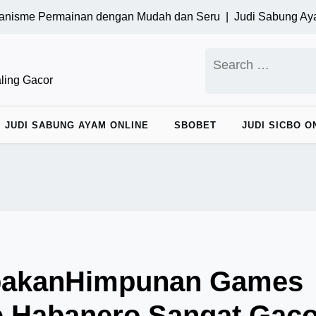
me Permainan dengan Mudah dan Seru |
Judi Sabung Ayam On
Search
for:
ling Gacor
JUDI SABUNG AYAM ONLINE
SBOBET
JUDI SICBO O
akanHimpunan Games
ne Habanero Sangat Gaco