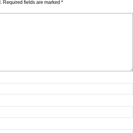
.
Required fields are marked
*