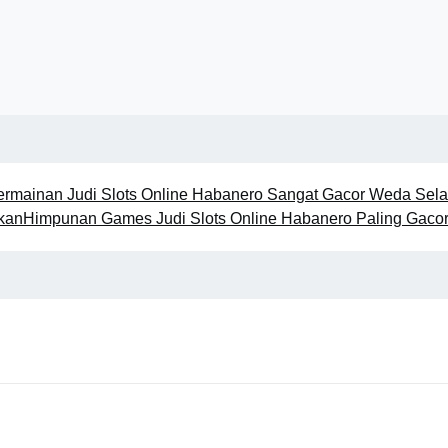
ainan Judi Slots Online Habanero Sangat Gacor Weda Sela
nHimpunan Games Judi Slots Online Habanero Paling Gacor 