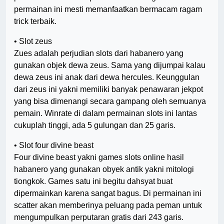
permainan ini mesti memanfaatkan bermacam ragam
trick terbaik.
• Slot zeus
Zues adalah perjudian slots dari habanero yang
gunakan objek dewa zeus. Sama yang dijumpai kalau
dewa zeus ini anak dari dewa hercules. Keunggulan
dari zeus ini yakni memiliki banyak penawaran jekpot
yang bisa dimenangi secara gampang oleh semuanya
pemain. Winrate di dalam permainan slots ini lantas
cukuplah tinggi, ada 5 gulungan dan 25 garis.
• Slot four divine beast
Four divine beast yakni games slots online hasil
habanero yang gunakan obyek antik yakni mitologi
tiongkok. Games satu ini begitu dahsyat buat
dipermainkan karena sangat bagus. Di permainan ini
scatter akan memberinya peluang pada peman untuk
mengumpulkan perputaran gratis dari 243 garis.