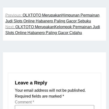
Post
Previous:
OLXTOTO MerupakanHimpunan Permainan
navigation
Judi Slots Online Habanero Paling Gacor Sebuku
Next:
OLXTOTO MerupakanKelompok Permainan Judi
Slots Online Habanero Paling Gacor Cidahu
Leave a Reply
Your email address will not be published.
Required fields are marked
*
Comment
*