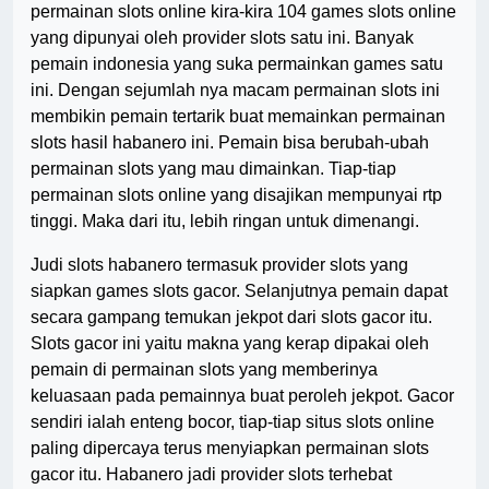
permainan slots online kira-kira 104 games slots online
yang dipunyai oleh provider slots satu ini. Banyak
pemain indonesia yang suka permainkan games satu
ini. Dengan sejumlah nya macam permainan slots ini
membikin pemain tertarik buat memainkan permainan
slots hasil habanero ini. Pemain bisa berubah-ubah
permainan slots yang mau dimainkan. Tiap-tiap
permainan slots online yang disajikan mempunyai rtp
tinggi. Maka dari itu, lebih ringan untuk dimenangi.
Judi slots habanero termasuk provider slots yang
siapkan games slots gacor. Selanjutnya pemain dapat
secara gampang temukan jekpot dari slots gacor itu.
Slots gacor ini yaitu makna yang kerap dipakai oleh
pemain di permainan slots yang memberinya
keluasaan pada pemainnya buat peroleh jekpot. Gacor
sendiri ialah enteng bocor, tiap-tiap situs slots online
paling dipercaya terus menyiapkan permainan slots
gacor itu. Habanero jadi provider slots terhebat