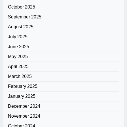
October 2025
September 2025
August 2025
July 2025
June 2025
May 2025
April 2025
March 2025
February 2025
January 2025
December 2024
November 2024
October 2024