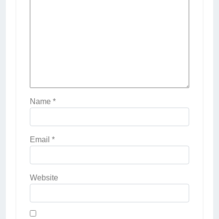
Name
*
Email
*
Website