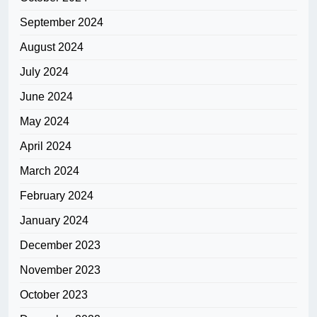
September 2024
August 2024
July 2024
June 2024
May 2024
April 2024
March 2024
February 2024
January 2024
December 2023
November 2023
October 2023