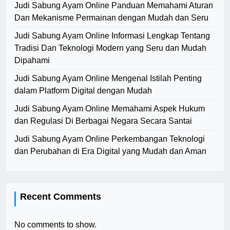
Judi Sabung Ayam Online Panduan Memahami Aturan
Dan Mekanisme Permainan dengan Mudah dan Seru
Judi Sabung Ayam Online Informasi Lengkap Tentang
Tradisi Dan Teknologi Modern yang Seru dan Mudah
Dipahami
Judi Sabung Ayam Online Mengenal Istilah Penting
dalam Platform Digital dengan Mudah
Judi Sabung Ayam Online Memahami Aspek Hukum
dan Regulasi Di Berbagai Negara Secara Santai
Judi Sabung Ayam Online Perkembangan Teknologi
dan Perubahan di Era Digital yang Mudah dan Aman
Recent Comments
No comments to show.