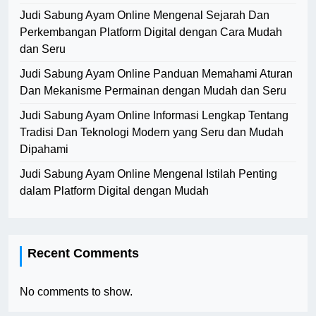
Judi Sabung Ayam Online Mengenal Sejarah Dan
Perkembangan Platform Digital dengan Cara Mudah
dan Seru
Judi Sabung Ayam Online Panduan Memahami Aturan
Dan Mekanisme Permainan dengan Mudah dan Seru
Judi Sabung Ayam Online Informasi Lengkap Tentang
Tradisi Dan Teknologi Modern yang Seru dan Mudah
Dipahami
Judi Sabung Ayam Online Mengenal Istilah Penting
dalam Platform Digital dengan Mudah
Recent Comments
No comments to show.