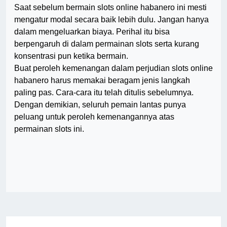
Saat sebelum bermain slots online habanero ini mesti
mengatur modal secara baik lebih dulu. Jangan hanya
dalam mengeluarkan biaya. Perihal itu bisa
berpengaruh di dalam permainan slots serta kurang
konsentrasi pun ketika bermain.
Buat peroleh kemenangan dalam perjudian slots online
habanero harus memakai beragam jenis langkah
paling pas. Cara-cara itu telah ditulis sebelumnya.
Dengan demikian, seluruh pemain lantas punya
peluang untuk peroleh kemenangannya atas
permainan slots ini.
Post