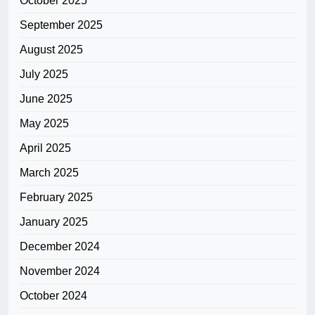
October 2025
September 2025
August 2025
July 2025
June 2025
May 2025
April 2025
March 2025
February 2025
January 2025
December 2024
November 2024
October 2024