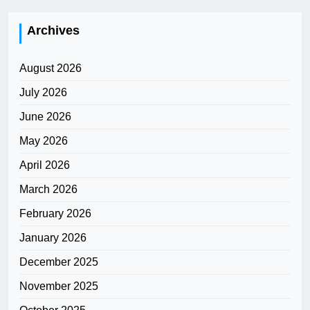
Archives
August 2026
July 2026
June 2026
May 2026
April 2026
March 2026
February 2026
January 2026
December 2025
November 2025