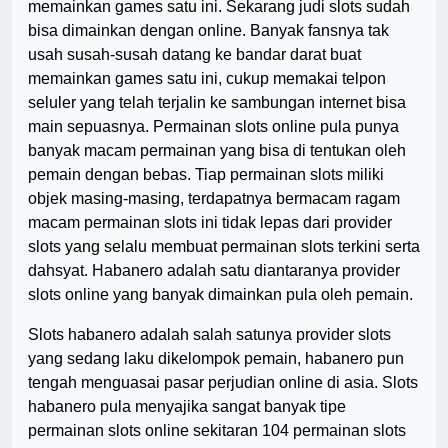
memainkan games satu ini. Sekarang judi slots sudah
bisa dimainkan dengan online. Banyak fansnya tak
usah susah-susah datang ke bandar darat buat
memainkan games satu ini, cukup memakai telpon
seluler yang telah terjalin ke sambungan internet bisa
main sepuasnya. Permainan slots online pula punya
banyak macam permainan yang bisa di tentukan oleh
pemain dengan bebas. Tiap permainan slots miliki
objek masing-masing, terdapatnya bermacam ragam
macam permainan slots ini tidak lepas dari provider
slots yang selalu membuat permainan slots terkini serta
dahsyat. Habanero adalah satu diantaranya provider
slots online yang banyak dimainkan pula oleh pemain.
Slots habanero adalah salah satunya provider slots
yang sedang laku dikelompok pemain, habanero pun
tengah menguasai pasar perjudian online di asia. Slots
habanero pula menyajika sangat banyak tipe
permainan slots online sekitaran 104 permainan slots