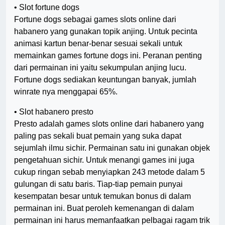
• Slot fortune dogs
Fortune dogs sebagai games slots online dari
habanero yang gunakan topik anjing. Untuk pecinta
animasi kartun benar-benar sesuai sekali untuk
memainkan games fortune dogs ini. Peranan penting
dari permainan ini yaitu sekumpulan anjing lucu.
Fortune dogs sediakan keuntungan banyak, jumlah
winrate nya menggapai 65%.
• Slot habanero presto
Presto adalah games slots online dari habanero yang
paling pas sekali buat pemain yang suka dapat
sejumlah ilmu sichir. Permainan satu ini gunakan objek
pengetahuan sichir. Untuk menangi games ini juga
cukup ringan sebab menyiapkan 243 metode dalam 5
gulungan di satu baris. Tiap-tiap pemain punyai
kesempatan besar untuk temukan bonus di dalam
permainan ini. Buat peroleh kemenangan di dalam
permainan ini harus memanfaatkan pelbagai ragam trik