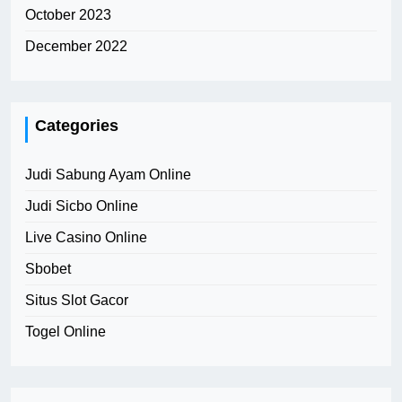
October 2023
December 2022
Categories
Judi Sabung Ayam Online
Judi Sicbo Online
Live Casino Online
Sbobet
Situs Slot Gacor
Togel Online