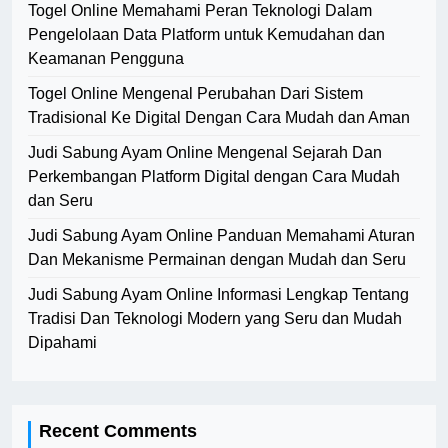
Togel Online Memahami Peran Teknologi Dalam
Pengelolaan Data Platform untuk Kemudahan dan
Keamanan Pengguna
Togel Online Mengenal Perubahan Dari Sistem
Tradisional Ke Digital Dengan Cara Mudah dan Aman
Judi Sabung Ayam Online Mengenal Sejarah Dan
Perkembangan Platform Digital dengan Cara Mudah
dan Seru
Judi Sabung Ayam Online Panduan Memahami Aturan
Dan Mekanisme Permainan dengan Mudah dan Seru
Judi Sabung Ayam Online Informasi Lengkap Tentang
Tradisi Dan Teknologi Modern yang Seru dan Mudah
Dipahami
Recent Comments