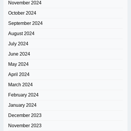
November 2024
October 2024
September 2024
August 2024
July 2024
June 2024
May 2024
April 2024
March 2024
February 2024
January 2024
December 2023
November 2023