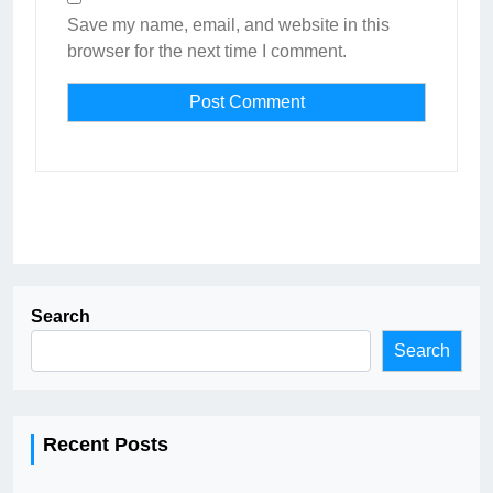
Save my name, email, and website in this
browser for the next time I comment.
Search
Search
Recent Posts