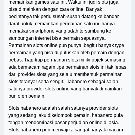
memainkan games satu ini. Waktu ini judi slots juga
bisa dimainkan dengan cara online. Banyak
pecintanya tak perlu susah-susah datang ke bandar
darat untuk memainkan permainan satu ini, hanya
memakai smartphone yang udah tersambung ke
sambungan internet bisa bermain sepuasnya.
Permainan slots online pun punyai begitu banyak type
permainan yang bisa di putuskan oleh pemain dengan
bebas. Tiap-tiap permainan slots miliki objek semasing,
ada bermacam ragam tipe permainan slots ini tak lepas
dari provider slots yang selalu membentuk permainan
slots teranyar serta sengit. Habanero sebagai salah
satunya provider slots online yang banyak dimainkan
pun oleh pemain.
Slots habanero adalah salah satunya provider slots
yang sedang laku dikelompok pemain, habanero pula
tengah mendominasi pasar perjudian online di asia.
Slots habanero pun menyajika sangat banyak macam