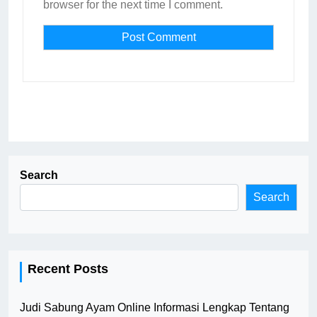
browser for the next time I comment.
Search
Search
Recent Posts
Judi Sabung Ayam Online Informasi Lengkap Tentang