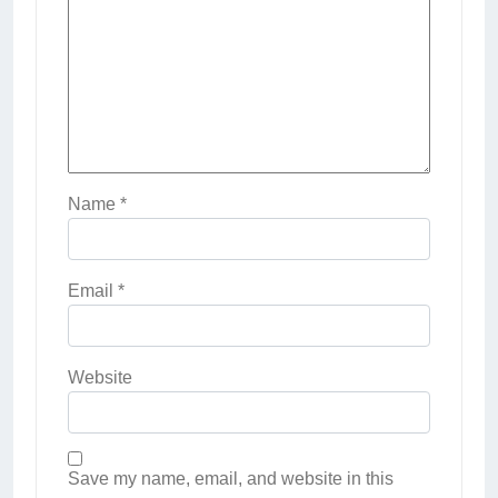
Name
*
Email
*
Website
Save my name, email, and website in this