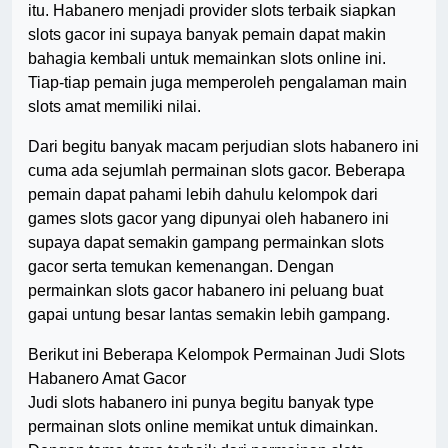
itu. Habanero menjadi provider slots terbaik siapkan
slots gacor ini supaya banyak pemain dapat makin
bahagia kembali untuk memainkan slots online ini.
Tiap-tiap pemain juga memperoleh pengalaman main
slots amat memiliki nilai.
Dari begitu banyak macam perjudian slots habanero ini
cuma ada sejumlah permainan slots gacor. Beberapa
pemain dapat pahami lebih dahulu kelompok dari
games slots gacor yang dipunyai oleh habanero ini
supaya dapat semakin gampang permainkan slots
gacor serta temukan kemenangan. Dengan
permainkan slots gacor habanero ini peluang buat
gapai untung besar lantas semakin lebih gampang.
Berikut ini Beberapa Kelompok Permainan Judi Slots
Habanero Amat Gacor
Judi slots habanero ini punya begitu banyak type
permainan slots online memikat untuk dimainkan.