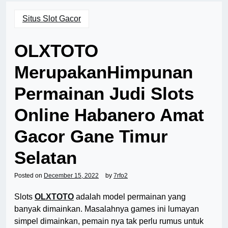
Situs Slot Gacor
OLXTOTO
MerupakanHimpunan
Permainan Judi Slots
Online Habanero Amat
Gacor Gane Timur
Selatan
Posted on
December 15, 2022
by
7rfo2
Slots
OLXTOTO
adalah model permainan yang
banyak dimainkan. Masalahnya games ini lumayan
simpel dimainkan, pemain nya tak perlu rumus untuk