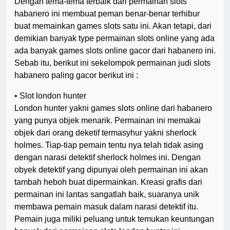
Dengan tema-tema terbaik dari permainan slots
habanero ini membuat peman benar-benar terhibur
buat memainkan games slots satu ini. Akan tetapi, dari
demikian banyak type permainan slots online yang ada
ada banyak games slots online gacor dari habanero ini.
Sebab itu, berikut ini sekelompok permainan judi slots
habanero paling gacor berikut ini :
• Slot london hunter
London hunter yakni games slots online dari habanero
yang punya objek menarik. Permainan ini memakai
objek dari orang deketif termasyhur yakni sherlock
holmes. Tiap-tiap pemain tentu nya telah tidak asing
dengan narasi detektif sherlock holmes ini. Dengan
obyek detektif yang dipunyai oleh permainan ini akan
tambah heboh buat dipermainkan. Kreasi grafis dari
permainan ini lantas sangatlah baik, suaranya unik
membawa pemain masuk dalam narasi detektif itu.
Pemain juga miliki peluang untuk temukan keuntungan