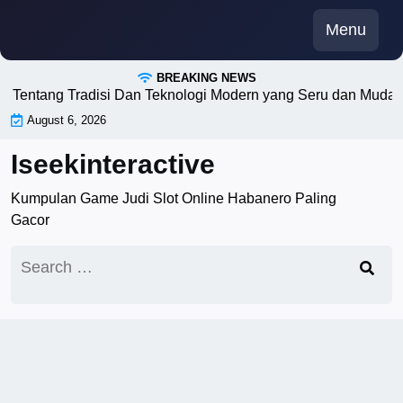
Skip
Menu
to
content
BREAKING NEWS
entang Tradisi Dan Teknologi Modern yang Seru dan Mudah D
August 6, 2026
Iseekinteractive
Kumpulan Game Judi Slot Online Habanero Paling
Gacor
Search
for: