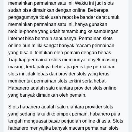
memainkan permainan satu ini. Waktu ini judi slots
sudah bisa dimainkan dengan online. Beberapa
pengagumnya tidak usah repot ke bandar darat untuk
memainkan permainan satu ini, hanya gunakan
mobile-phone yang udah tersambung ke sambungan
internet bisa bermain sepuasnya. Permainan slots
online pun miliki sangat banyak macam permainan
yang bisa di tentukan oleh pemain dengan bebas.
Tiap-tiap permainan slots mempunyai obyek masing-
masing, terdapatnya beberapa jenis tipe permainan
slots ini tidak lepas dari provider slots yang terus
membentuk permainan slots terkini serta hebat.
Habanero adalah satu diantara provider slots online
yang banyak dimainkan oleh pemain.
Slots habanero adalah satu diantara provider slots
yang sedang laku dikelompok pemain, habanero pula
tengah menguasai pasar perjudian online di asia. Slots
habanero menyajika banyak macam permainan slots