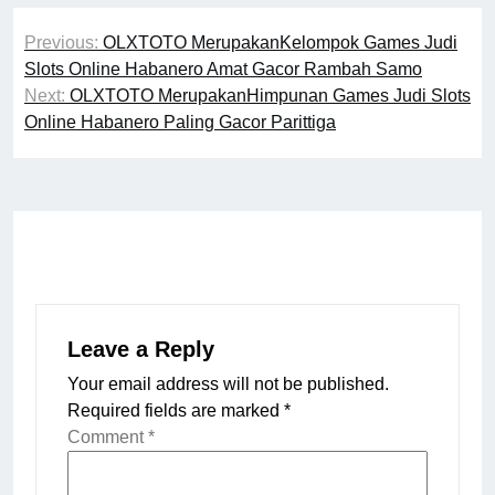
Post
Previous:
OLXTOTO MerupakanKelompok Games Judi
navigation
Slots Online Habanero Amat Gacor Rambah Samo
Next:
OLXTOTO MerupakanHimpunan Games Judi Slots
Online Habanero Paling Gacor Parittiga
Leave a Reply
Your email address will not be published.
Required fields are marked
*
Comment
*