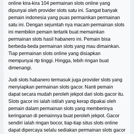
online kira-kira 104 permainan slots online yang
dipunyai oleh provider slots satu ini. Sangat banyak
pemain indonesia yang puas permainkan permainan
satu ini. Dengan sejumlah nya macam permainan slots
ini membikin pemain tertarik buat memainkan
permainan slots hasil habanero ini. Pemain bisa
berbeda-beda permainan slots yang mau dimainkan.
Tiap permainan slots online yang disiapkan
mempunyai rtp tinggi. Hingga, lebih ringan buat
dimenangi.
Judi slots habanero termasuk juga provider slots yang
menyiapkan permainan slots gacor. Nanti pemain
dapat secara mudah peroleh jekpot dari slots gacor itu.
Slots gacor ini ialah istilah yang kerap dipakai oleh
pemain dalam permainan slots yang memberinya
keringanan di pemainnya buat peroleh jekpot. Gacor
sendiri ialah ringan bocor, tiap-tiap situs slots online
dapat dipercaya selalu sediakan permainan slots gacor