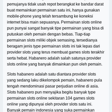
pemujanya tidak usah repot berangkat ke bandar darat
buat memainkan permainan satu ini, hanya gunakan
mobile-phone yang telah tersambung ke koneksi
internet bisa main sepuasnya. Permainan slots online
pun punyai sangat banyak tipe permainan yang bisa di
putuskan oleh pemain dengan bebas. Tiap-tiap
permainan slots miliki objek semasing, tersedianya
beragam jenis type permainan slots ini tak lepas dari
provider slots yang terus membuat games slots terakhir
serta hebat. Habanero adalah salah satunya provider
slots online yang banyak dimainkan pun oleh pemain.
Slots habanero adalah satu diantara provider slots
yang sedang laku dikelompok pemain, habanero pula
tengah mendominasi pasar perjudian online di asia.
Slots habanero pun menyajika begitu banyak type
permainan slots online sekitaran 104 games slots
online yang dipunyai oleh provider slots satu ini.
Banyak pemain indonesia yang suka permainkan