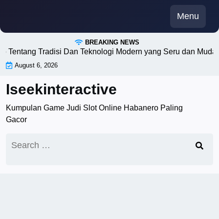
Skip
Menu
to
content
BREAKING NEWS
Tentang Tradisi Dan Teknologi Modern yang Seru dan Mudah 
August 6, 2026
Iseekinteractive
Kumpulan Game Judi Slot Online Habanero Paling
Gacor
Search
for: