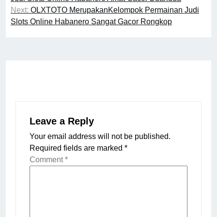
Next:
OLXTOTO MerupakanKelompok Permainan Judi
Slots Online Habanero Sangat Gacor Rongkop
Leave a Reply
Your email address will not be published.
Required fields are marked
*
Comment
*