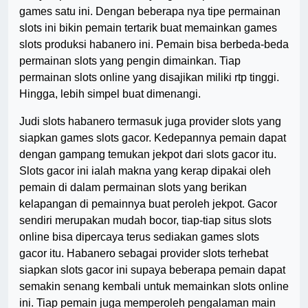
games satu ini. Dengan beberapa nya tipe permainan
slots ini bikin pemain tertarik buat memainkan games
slots produksi habanero ini. Pemain bisa berbeda-beda
permainan slots yang pengin dimainkan. Tiap
permainan slots online yang disajikan miliki rtp tinggi.
Hingga, lebih simpel buat dimenangi.
Judi slots habanero termasuk juga provider slots yang
siapkan games slots gacor. Kedepannya pemain dapat
dengan gampang temukan jekpot dari slots gacor itu.
Slots gacor ini ialah makna yang kerap dipakai oleh
pemain di dalam permainan slots yang berikan
kelapangan di pemainnya buat peroleh jekpot. Gacor
sendiri merupakan mudah bocor, tiap-tiap situs slots
online bisa dipercaya terus sediakan games slots
gacor itu. Habanero sebagai provider slots terhebat
siapkan slots gacor ini supaya beberapa pemain dapat
semakin senang kembali untuk memainkan slots online
ini. Tiap pemain juga memperoleh pengalaman main