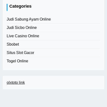
Categories
Judi Sabung Ayam Online
Judi Sicbo Online
Live Casino Online
Sbobet
Situs Slot Gacor
Togel Online
olxtoto link