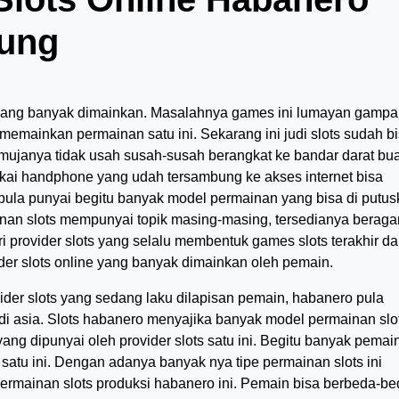
ung
ang banyak dimainkan. Masalahnya games ini lumayan gamp
memainkan permainan satu ini. Sekarang ini judi slots sudah b
mujanya tidak usah susah-susah berangkat ke bandar darat bua
ai handphone yang udah tersambung ke akses internet bisa
pula punyai begitu banyak model permainan yang bisa di putu
inan slots mempunyai topik masing-masing, tersedianya berag
ari provider slots yang selalu membentuk games slots terakhir d
der slots online yang banyak dimainkan oleh pemain.
ider slots yang sedang laku dilapisan pemain, habanero pula
di asia. Slots habanero menyajika banyak model permainan slo
yang dipunyai oleh provider slots satu ini. Begitu banyak pemai
atu ini. Dengan adanya banyak nya tipe permainan slots ini
ermainan slots produksi habanero ini. Pemain bisa berbeda-be