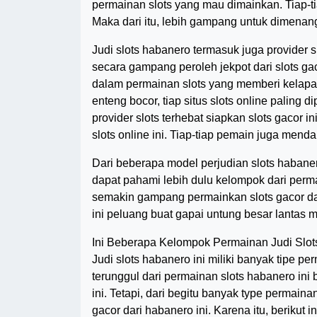
permainan slots yang mau dimainkan. Tiap-ti
Maka dari itu, lebih gampang untuk dimenang
Judi slots habanero termasuk juga provider 
secara gampang peroleh jekpot dari slots gaco
dalam permainan slots yang memberi kelapa
enteng bocor, tiap situs slots online paling
provider slots terhebat siapkan slots gacor
slots online ini. Tiap-tiap pemain juga mend
Dari beberapa model perjudian slots habane
dapat pahami lebih dulu kelompok dari perma
semakin gampang permainkan slots gacor d
ini peluang buat gapai untung besar lantas m
Ini Beberapa Kelompok Permainan Judi Slo
Judi slots habanero ini miliki banyak tipe 
terunggul dari permainan slots habanero ini
ini. Tetapi, dari begitu banyak type permain
gacor dari habanero ini. Karena itu, berikut 