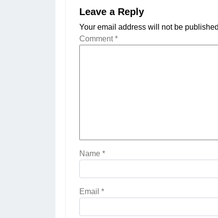
Leave a Reply
Your email address will not be published
Comment
*
Name
*
Email
*