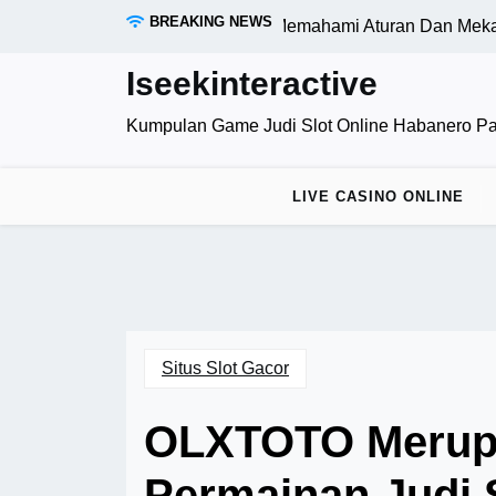
Skip
BREAKING NEWS
abung Ayam Online Panduan Memahami Aturan Dan Mekanis
to
content
Iseekinteractive
Kumpulan Game Judi Slot Online Habanero Pa
LIVE CASINO ONLINE
Situs Slot Gacor
OLXTOTO Merup
Permainan Judi 