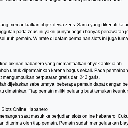
 yang memanfaatkan objek dewa zeus. Sama yang dikenali kala
nggulan pada zeus ini yakni punyai begitu banyak penawaran j
luruh pemain. Winrate di dalam permainan slots ini juga lum
line bikinan habanero yang memanfaatkan obyek antik ialah
heboh untuk dipermainkan karena bagus sekali. Pada permainan 
t mengumpulkan perputaran gratis dari 243 garis.
 udah dijelaskan sebelumnya, beberapa pemain dapat dengan b
au dimainkan. Tiap pemain miliki peluang buat temukan keunt
 Slots Online Habanero
menangan saat masuk ke perjudian slots online habanero. Cuk
 diterima oleh tiap pemain. Pemain sudah mengeluarkan bia