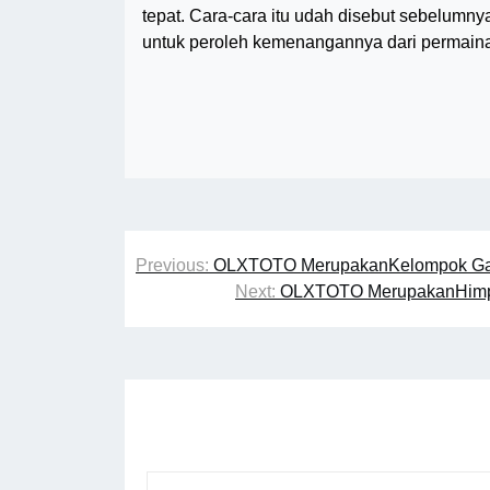
tepat. Cara-cara itu udah disebut sebelum
untuk peroleh kemenangannya dari permainan
Post
Previous:
OLXTOTO MerupakanKelompok Game
navigation
Next:
OLXTOTO MerupakanHimpun