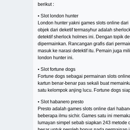
berikut :
• Slot london hunter
London hunter yakni games slots online dar
objek dari deketif termasyhur adalah sherloc
detektif sherlock holmes ini. Dengan topik d
dipermainkan. Rancangan grafis dari permain
masuk ke narasi detektif itu. Pemain juga mi
london hunter ini.
• Slot fortune dogs
Fortune dogs sebagai permainan slots onlin
kartun benar-benar pas sekali buat memainka
satu kelompok anjing lucu. Fortune dogs si
• Slot habanero presto
Presto adalah games slots online dari haban
beberapa ilmu sichir. Games satu ini memaka
lumayan simpel sebab siapkan 243 metode d
besar untuk peroleh bonus pada permainan 