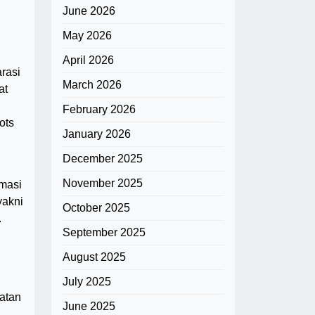
June 2026
May 2026
April 2026
arasi
March 2026
at
February 2026
ots
January 2026
December 2025
November 2025
imasi
yakni
October 2025
.
September 2025
August 2025
July 2025
atan
June 2025