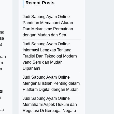
Recent Posts
Judi Sabung Ayam Online
Panduan Memahami Aturan
Dan Mekanisme Permainan
ang
dengan Mudah dan Seru
isa
Judi Sabung Ayam Online
t
Informasi Lengkap Tentang
Tradisi Dan Teknologi Modern
skan
yang Seru dan Mudah
am
Dipahami
an
Judi Sabung Ayam Online
Mengenal Istilah Penting dalam
Platform Digital dengan Mudah
ts
n
Judi Sabung Ayam Online
Memahami Aspek Hukum dan
da
Regulasi Di Berbagai Negara