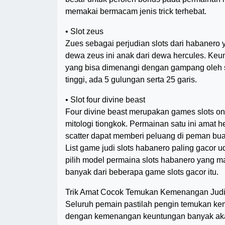
memakai bermacam jenis trick terhebat.
• Slot zeus
Zues sebagai perjudian slots dari habanero
dewa zeus ini anak dari dewa hercules. Keu
yang bisa dimenangi dengan gampang oleh se
tinggi, ada 5 gulungan serta 25 garis.
• Slot four divine beast
Four divine beast merupakan games slots on
mitologi tiongkok. Permainan satu ini amat 
scatter dapat memberi peluang di peman bua
List game judi slots habanero paling gacor
pilih model permaina slots habanero yang m
banyak dari beberapa game slots gacor itu.
Trik Amat Cocok Temukan Kemenangan Judi
Seluruh pemain pastilah pengin temukan ke
dengan kemenangan keuntungan banyak akan