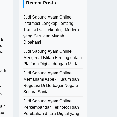
Recent Posts
Judi Sabung Ayam Online
Informasi Lengkap Tentang
Tradisi Dan Teknologi Modern
yang Seru dan Mudah
sa
Dipahami
tu
Judi Sabung Ayam Online
nan
Mengenal Istilah Penting dalam
Platform Digital dengan Mudah
vider
Judi Sabung Ayam Online
Memahami Aspek Hukum dan
Regulasi Di Berbagai Negara
h
Secara Santai
s
Judi Sabung Ayam Online
ain
Perkembangan Teknologi dan
mau
Perubahan di Era Digital yang