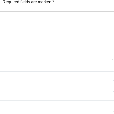
.
Required fields are marked
*