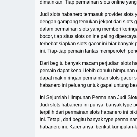
dimainkan. Tiap permainan slots online yang 
Judi slots habanero termasuk provider slot
dengan gampang temukan jekpot dari slots gac
dalam permainan slots yang memberi keringa
bocor, tiap situs slots online paling dipercay
terhebat siapkan slots gacor ini biar banya
ini. Tiap-tiap pemain lantas memperoleh pen
Dari begitu banyak macam perjudian slots h
pemain dapat kenali lebih dahulu himpunan 
dapat makin ringan permainkan slots gacor
habanero ini peluang untuk gapai untung bes
Ini Sejumlah Himpunan Permainan Judi Slo
Judi slots habanero ini punyai banyak type
terpilih dari permainan slots habanero ini b
ini. Tetapi, dari begitu banyak type permain
habanero ini. Karenanya, berikut kumpulan-k