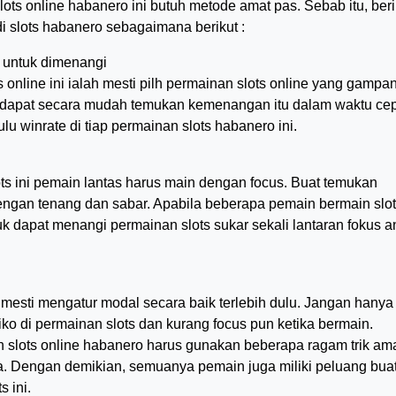
ts online habanero ini butuh metode amat pas. Sebab itu, beri
i slots habanero sebagaimana berikut :
g untuk dimenangi
online ini ialah mesti pilh permainan slots online yang gampa
 dapat secara mudah temukan kemenangan itu dalam waktu cep
lu winrate di tiap permainan slots habanero ini.
s ini pemain lantas harus main dengan focus. Buat temukan
dengan tenang dan sabar. Apabila beberapa pemain bermain slo
k dapat menangi permainan slots sukar sekali lantaran fokus 
 mesti mengatur modal secara baik terlebih dulu. Jangan hanya
iko di permainan slots dan kurang focus pun ketika bermain.
slots online habanero harus gunakan beberapa ragam trik am
ya. Dengan demikian, semuanya pemain juga miliki peluang bua
 ini.