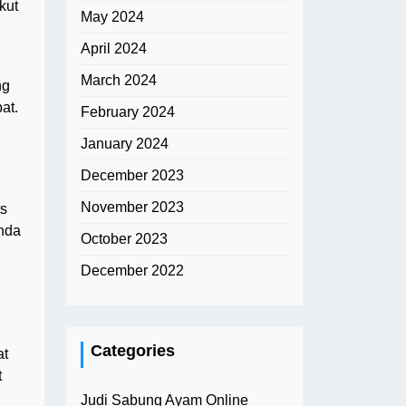
kut
May 2024
April 2024
March 2024
ng
at.
February 2024
January 2024
December 2023
November 2023
ts
anda
October 2023
December 2022
Categories
at
t
Judi Sabung Ayam Online