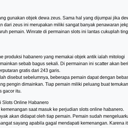
yang gunakan objek dewa zeus. Sama hal yang dijumpai jika de
n dari zeus ini merupakan miliki sangat banyak penawaran jek
uh pemain. Winrate di permainan slots ini lantas cukuplah ting
ine produksi habanero yang memakai objek antik ialah mitologi
imainkan sebab bagus sekali. Di permainan ini scatter akan ber
taran gratis dari 243 garis.
 telah disebut sebelumnya, beberapa pemain dapat dengan beba
ng pengin dimainkan. Tiap pemain miliki peluang buat temuka
 gacor itu.
 Slots Online Habanero
emenangan saat masuk ke perjudian slots online habanero.
ak akan didapat oleh tiap pemain. Pemain sudah mengeluark
t sangat sayang apabila gagal mendapati kemenangan. Karena it