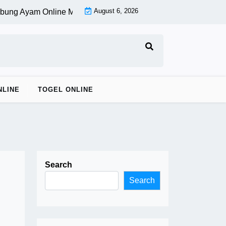
August 6, 2026
 Ayam Online Mengenal Istilah Penting dalam Platform Digita
NLINE
TOGEL ONLINE
Search
Search