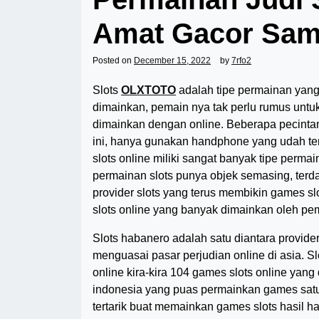
Amat Gacor Sa
Posted on
December 15, 2022
by
7rfo2
Slots
OLXTOTO
adalah tipe permainan yang
dimainkan, pemain nya tak perlu rumus untuk
dimainkan dengan online. Beberapa pecinta
ini, hanya gunakan handphone yang udah te
slots online miliki sangat banyak tipe perm
permainan slots punya objek semasing, terda
provider slots yang terus membikin games slo
slots online yang banyak dimainkan oleh pe
Slots habanero adalah satu diantara provide
menguasai pasar perjudian online di asia. S
online kira-kira 104 games slots online yang 
indonesia yang puas permainkan games satu 
tertarik buat memainkan games slots hasil 