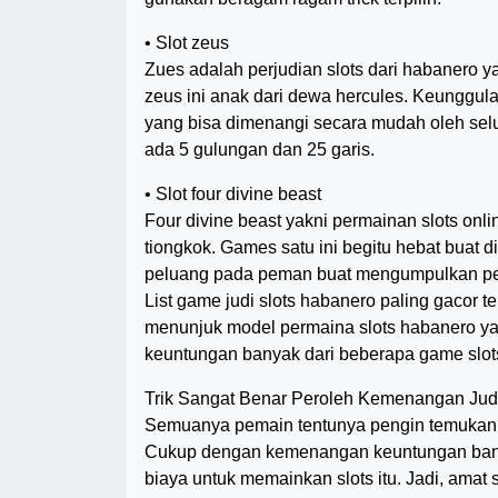
• Slot zeus
Zues adalah perjudian slots dari habanero 
zeus ini anak dari dewa hercules. Keunggula
yang bisa dimenangi secara mudah oleh selur
ada 5 gulungan dan 25 garis.
• Slot four divine beast
Four divine beast yakni permainan slots onl
tiongkok. Games satu ini begitu hebat buat d
peluang pada peman buat mengumpulkan perpu
List game judi slots habanero paling gacor
menunjuk model permaina slots habanero ya
keuntungan banyak dari beberapa game slots
Trik Sangat Benar Peroleh Kemenangan Judi
Semuanya pemain tentunya pengin temukan k
Cukup dengan kemenangan keuntungan bany
biaya untuk memainkan slots itu. Jadi, ama