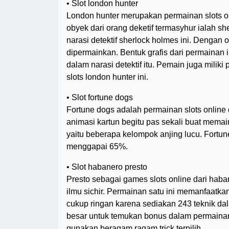
• Slot london hunter
London hunter merupakan permainan slots o
obyek dari orang deketif termasyhur ialah s
narasi detektif sherlock holmes ini. Dengan 
dipermainkan. Bentuk grafis dari permainan
dalam narasi detektif itu. Pemain juga mili
slots london hunter ini.
• Slot fortune dogs
Fortune dogs adalah permainan slots online
animasi kartun begitu pas sekali buat memai
yaitu beberapa kelompok anjing lucu. Fortu
menggapai 65%.
• Slot habanero presto
Presto sebagai games slots online dari hab
ilmu sichir. Permainan satu ini memanfaatka
cukup ringan karena sediakan 243 teknik dal
besar untuk temukan bonus dalam permainan
gunakan beragam ragam trick terpilih.