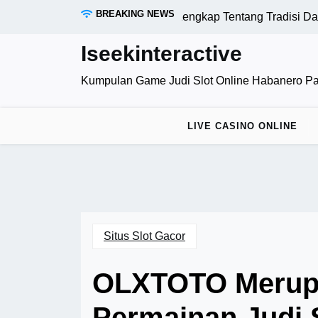
Skip
BREAKING NEWS
abung Ayam Online Informasi Lengkap Tentang Tradisi Dan T
to
content
Iseekinteractive
Kumpulan Game Judi Slot Online Habanero Pa
LIVE CASINO ONLINE
Situs Slot Gacor
OLXTOTO Merup
Permainan Judi 