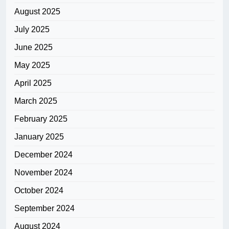
August 2025
July 2025
June 2025
May 2025
April 2025
March 2025
February 2025
January 2025
December 2024
November 2024
October 2024
September 2024
August 2024