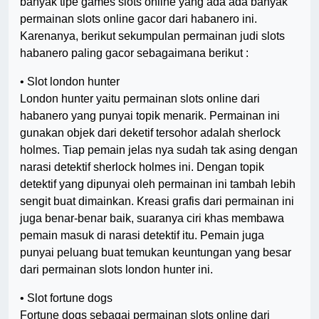
banyak tipe games slots online yang ada ada banyak
permainan slots online gacor dari habanero ini.
Karenanya, berikut sekumpulan permainan judi slots
habanero paling gacor sebagaimana berikut :
• Slot london hunter
London hunter yaitu permainan slots online dari
habanero yang punyai topik menarik. Permainan ini
gunakan objek dari deketif tersohor adalah sherlock
holmes. Tiap pemain jelas nya sudah tak asing dengan
narasi detektif sherlock holmes ini. Dengan topik
detektif yang dipunyai oleh permainan ini tambah lebih
sengit buat dimainkan. Kreasi grafis dari permainan ini
juga benar-benar baik, suaranya ciri khas membawa
pemain masuk di narasi detektif itu. Pemain juga
punyai peluang buat temukan keuntungan yang besar
dari permainan slots london hunter ini.
• Slot fortune dogs
Fortune dogs sebagai permainan slots online dari