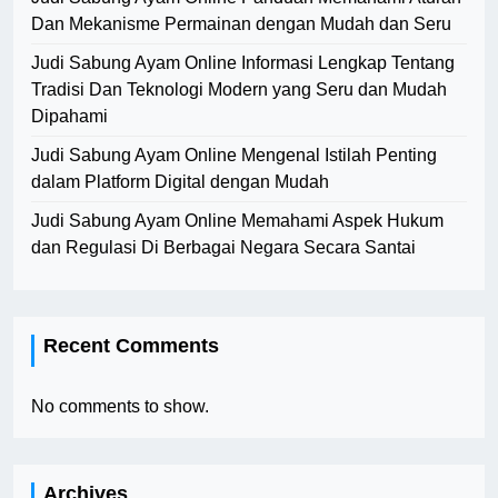
Dan Mekanisme Permainan dengan Mudah dan Seru
Judi Sabung Ayam Online Informasi Lengkap Tentang
Tradisi Dan Teknologi Modern yang Seru dan Mudah
Dipahami
Judi Sabung Ayam Online Mengenal Istilah Penting
dalam Platform Digital dengan Mudah
Judi Sabung Ayam Online Memahami Aspek Hukum
dan Regulasi Di Berbagai Negara Secara Santai
Recent Comments
No comments to show.
Archives