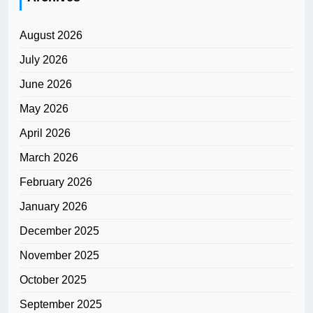
August 2026
July 2026
June 2026
May 2026
April 2026
March 2026
February 2026
January 2026
December 2025
November 2025
October 2025
September 2025