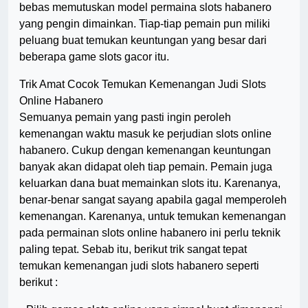
bebas memutuskan model permaina slots habanero
yang pengin dimainkan. Tiap-tiap pemain pun miliki
peluang buat temukan keuntungan yang besar dari
beberapa game slots gacor itu.
Trik Amat Cocok Temukan Kemenangan Judi Slots
Online Habanero
Semuanya pemain yang pasti ingin peroleh
kemenangan waktu masuk ke perjudian slots online
habanero. Cukup dengan kemenangan keuntungan
banyak akan didapat oleh tiap pemain. Pemain juga
keluarkan dana buat memainkan slots itu. Karenanya,
benar-benar sangat sayang apabila gagal memperoleh
kemenangan. Karenanya, untuk temukan kemenangan
pada permainan slots online habanero ini perlu teknik
paling tepat. Sebab itu, berikut trik sangat tepat
temukan kemenangan judi slots habanero seperti
berikut :