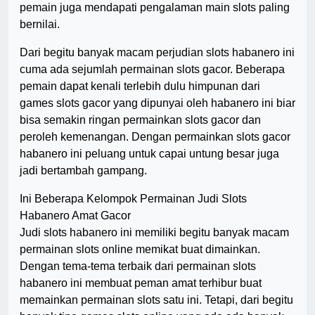
pemain juga mendapati pengalaman main slots paling
bernilai.
Dari begitu banyak macam perjudian slots habanero ini
cuma ada sejumlah permainan slots gacor. Beberapa
pemain dapat kenali terlebih dulu himpunan dari
games slots gacor yang dipunyai oleh habanero ini biar
bisa semakin ringan permainkan slots gacor dan
peroleh kemenangan. Dengan permainkan slots gacor
habanero ini peluang untuk capai untung besar juga
jadi bertambah gampang.
Ini Beberapa Kelompok Permainan Judi Slots
Habanero Amat Gacor
Judi slots habanero ini memiliki begitu banyak macam
permainan slots online memikat buat dimainkan.
Dengan tema-tema terbaik dari permainan slots
habanero ini membuat peman amat terhibur buat
memainkan permainan slots satu ini. Tetapi, dari begitu