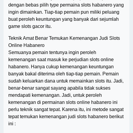
dengan bebas pilih type permaina slots habanero yang
ingin dimainkan. Tiap-tiap pemain pun miliki peluang
buat peroleh keuntungan yang banyak dari sejumlah
game slots gacor itu.
Teknik Amat Benar Temukan Kemenangan Judi Slots
Online Habanero
Semuanya pemain tentunya ingin peroleh
kemenangan saat masuk ke perjudian slots online
habanero. Hanya cukup kemenangan keuntungan
banyak bakal diterima oleh tiap-tiap pemain. Pemain
sudah keluarkan dana untuk memainkan slots itu. Jadi,
benar-benar sangat sayang apabila tidak sukses
mendapati kemenangan. Jadi, untuk peroleh
kemenangan di permainan slots online habanero ini
perlu teknik sangat tepat. Karena itu, ini metode sangat
tepat temukan kemenangan judi slots habanero berikut
ini :