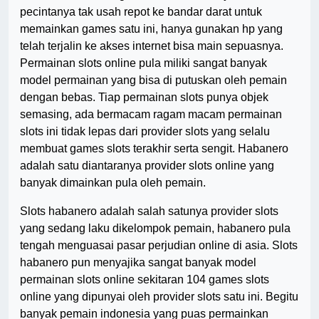
pecintanya tak usah repot ke bandar darat untuk
memainkan games satu ini, hanya gunakan hp yang
telah terjalin ke akses internet bisa main sepuasnya.
Permainan slots online pula miliki sangat banyak
model permainan yang bisa di putuskan oleh pemain
dengan bebas. Tiap permainan slots punya objek
semasing, ada bermacam ragam macam permainan
slots ini tidak lepas dari provider slots yang selalu
membuat games slots terakhir serta sengit. Habanero
adalah satu diantaranya provider slots online yang
banyak dimainkan pula oleh pemain.
Slots habanero adalah salah satunya provider slots
yang sedang laku dikelompok pemain, habanero pula
tengah menguasai pasar perjudian online di asia. Slots
habanero pun menyajika sangat banyak model
permainan slots online sekitaran 104 games slots
online yang dipunyai oleh provider slots satu ini. Begitu
banyak pemain indonesia yang puas permainkan