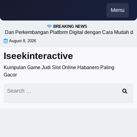
Skip
Menu
to
content
BREAKING NEWS
an Perkembangan Platform Digital dengan Cara Mudah dan S
August 8, 2026
Iseekinteractive
Kumpulan Game Judi Slot Online Habanero Paling
Gacor
Search
for: