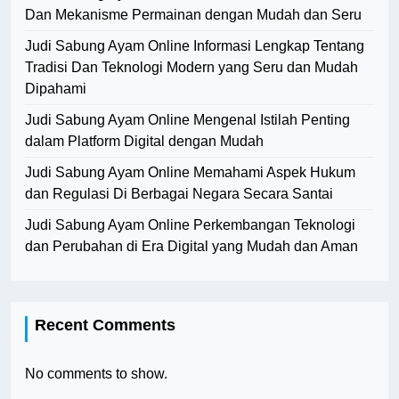
Dan Mekanisme Permainan dengan Mudah dan Seru
Judi Sabung Ayam Online Informasi Lengkap Tentang
Tradisi Dan Teknologi Modern yang Seru dan Mudah
Dipahami
Judi Sabung Ayam Online Mengenal Istilah Penting
dalam Platform Digital dengan Mudah
Judi Sabung Ayam Online Memahami Aspek Hukum
dan Regulasi Di Berbagai Negara Secara Santai
Judi Sabung Ayam Online Perkembangan Teknologi
dan Perubahan di Era Digital yang Mudah dan Aman
Recent Comments
No comments to show.