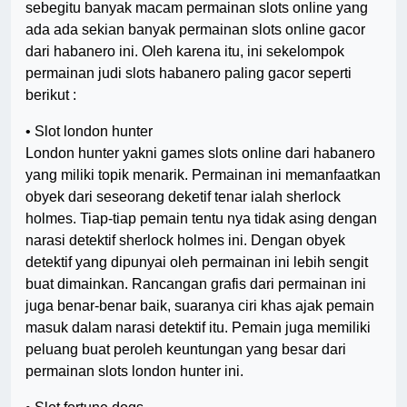
sebegitu banyak macam permainan slots online yang
ada ada sekian banyak permainan slots online gacor
dari habanero ini. Oleh karena itu, ini sekelompok
permainan judi slots habanero paling gacor seperti
berikut :
• Slot london hunter
London hunter yakni games slots online dari habanero
yang miliki topik menarik. Permainan ini memanfaatkan
obyek dari seseorang deketif tenar ialah sherlock
holmes. Tiap-tiap pemain tentu nya tidak asing dengan
narasi detektif sherlock holmes ini. Dengan obyek
detektif yang dipunyai oleh permainan ini lebih sengit
buat dimainkan. Rancangan grafis dari permainan ini
juga benar-benar baik, suaranya ciri khas ajak pemain
masuk dalam narasi detektif itu. Pemain juga memiliki
peluang buat peroleh keuntungan yang besar dari
permainan slots london hunter ini.