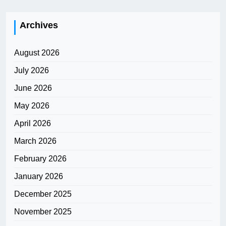
Archives
August 2026
July 2026
June 2026
May 2026
April 2026
March 2026
February 2026
January 2026
December 2025
November 2025