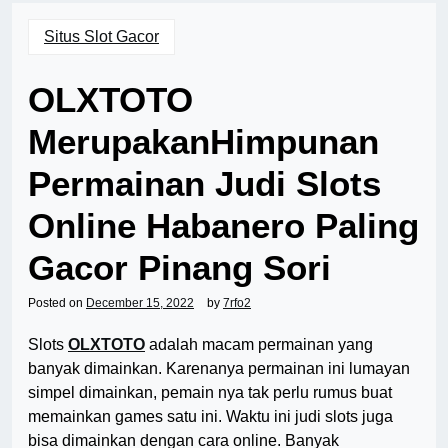
Situs Slot Gacor
OLXTOTO
MerupakanHimpunan
Permainan Judi Slots
Online Habanero Paling
Gacor Pinang Sori
Posted on
December 15, 2022
by
7rfo2
Slots
OLXTOTO
adalah macam permainan yang
banyak dimainkan. Karenanya permainan ini lumayan
simpel dimainkan, pemain nya tak perlu rumus buat
memainkan games satu ini. Waktu ini judi slots juga
bisa dimainkan dengan cara online. Banyak