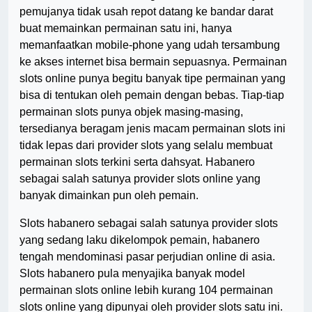
pemujanya tidak usah repot datang ke bandar darat
buat memainkan permainan satu ini, hanya
memanfaatkan mobile-phone yang udah tersambung
ke akses internet bisa bermain sepuasnya. Permainan
slots online punya begitu banyak tipe permainan yang
bisa di tentukan oleh pemain dengan bebas. Tiap-tiap
permainan slots punya objek masing-masing,
tersedianya beragam jenis macam permainan slots ini
tidak lepas dari provider slots yang selalu membuat
permainan slots terkini serta dahsyat. Habanero
sebagai salah satunya provider slots online yang
banyak dimainkan pun oleh pemain.
Slots habanero sebagai salah satunya provider slots
yang sedang laku dikelompok pemain, habanero
tengah mendominasi pasar perjudian online di asia.
Slots habanero pula menyajika banyak model
permainan slots online lebih kurang 104 permainan
slots online yang dipunyai oleh provider slots satu ini.