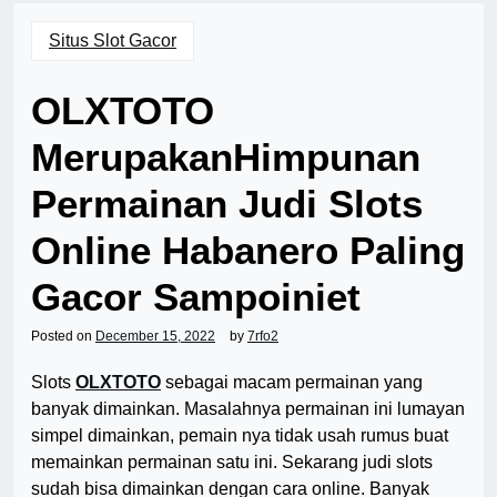
Situs Slot Gacor
OLXTOTO
MerupakanHimpunan
Permainan Judi Slots
Online Habanero Paling
Gacor Sampoiniet
Posted on
December 15, 2022
by
7rfo2
Slots
OLXTOTO
sebagai macam permainan yang
banyak dimainkan. Masalahnya permainan ini lumayan
simpel dimainkan, pemain nya tidak usah rumus buat
memainkan permainan satu ini. Sekarang judi slots
sudah bisa dimainkan dengan cara online. Banyak