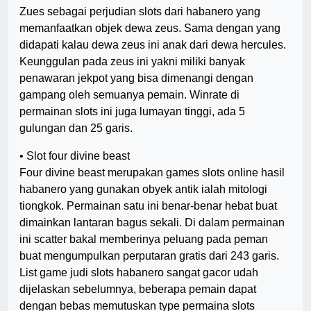
Zues sebagai perjudian slots dari habanero yang
memanfaatkan objek dewa zeus. Sama dengan yang
didapati kalau dewa zeus ini anak dari dewa hercules.
Keunggulan pada zeus ini yakni miliki banyak
penawaran jekpot yang bisa dimenangi dengan
gampang oleh semuanya pemain. Winrate di
permainan slots ini juga lumayan tinggi, ada 5
gulungan dan 25 garis.
• Slot four divine beast
Four divine beast merupakan games slots online hasil
habanero yang gunakan obyek antik ialah mitologi
tiongkok. Permainan satu ini benar-benar hebat buat
dimainkan lantaran bagus sekali. Di dalam permainan
ini scatter bakal memberinya peluang pada peman
buat mengumpulkan perputaran gratis dari 243 garis.
List game judi slots habanero sangat gacor udah
dijelaskan sebelumnya, beberapa pemain dapat
dengan bebas memutuskan type permaina slots