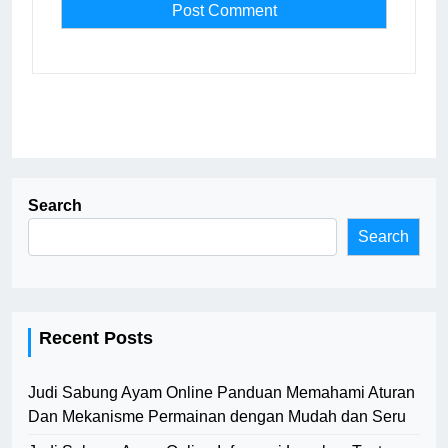
Search
Search
Recent Posts
Judi Sabung Ayam Online Panduan Memahami Aturan
Dan Mekanisme Permainan dengan Mudah dan Seru