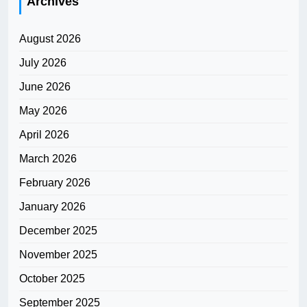
Archives
August 2026
July 2026
June 2026
May 2026
April 2026
March 2026
February 2026
January 2026
December 2025
November 2025
October 2025
September 2025