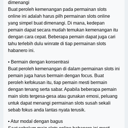
dimenangi
Buat peroleh kemenangan pada permainan slots
online ini adalah harus pilh permainan slots online
yang simpel buat dimenangi. Di mana, kedepan
pemain dapat secara mudah temukan kemenangan itu
dengan cara cepat. Beberapa pemain dapat juga cari
tahu terlebih dulu winrate di tiap permainan slots
habanero ini.
• Bermain dengan konsentrasi
Buat peroleh kemenangan di dalam permainan slots ini
pemain juga harus bermain dengan focus. Buat
peroleh kefokusan itu, tiap pemain mesti bermain
dengan tenang serta sabar. Apabila beberapa pemain
main slots tergesa-gesa atau gunakan emosi, peluang
untuk dapat menangi permainan slots susah sekali
sebab fokus anda lantas nyata terusik.
• Atur modal dengan bagus