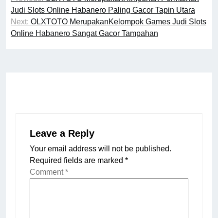
navigation
Judi Slots Online Habanero Paling Gacor Tapin Utara
Next:
OLXTOTO MerupakanKelompok Games Judi Slots
Online Habanero Sangat Gacor Tampahan
Leave a Reply
Your email address will not be published.
Required fields are marked
*
Comment
*