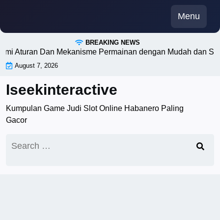
Skip
Menu
to
content
BREAKING NEWS
 Aturan Dan Mekanisme Permainan dengan Mudah dan Seru 
August 7, 2026
Iseekinteractive
Kumpulan Game Judi Slot Online Habanero Paling
Gacor
Search
for: