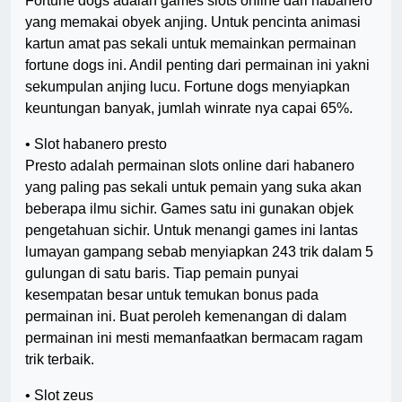
Fortune dogs adalah games slots online dari habanero
yang memakai obyek anjing. Untuk pencinta animasi
kartun amat pas sekali untuk memainkan permainan
fortune dogs ini. Andil penting dari permainan ini yakni
sekumpulan anjing lucu. Fortune dogs menyiapkan
keuntungan banyak, jumlah winrate nya capai 65%.
• Slot habanero presto
Presto adalah permainan slots online dari habanero
yang paling pas sekali untuk pemain yang suka akan
beberapa ilmu sichir. Games satu ini gunakan objek
pengetahuan sichir. Untuk menangi games ini lantas
lumayan gampang sebab menyiapkan 243 trik dalam 5
gulungan di satu baris. Tiap pemain punyai
kesempatan besar untuk temukan bonus pada
permainan ini. Buat peroleh kemenangan di dalam
permainan ini mesti memanfaatkan bermacam ragam
trik terbaik.
• Slot zeus