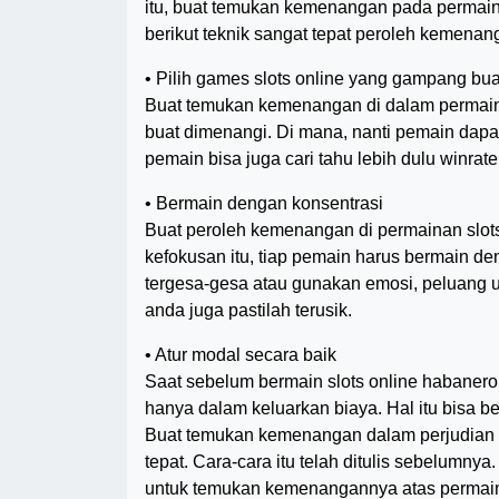
itu, buat temukan kemenangan pada permainan
berikut teknik sangat tepat peroleh kemenanga
• Pilih games slots online yang gampang bu
Buat temukan kemenangan di dalam permainan 
buat dimenangi. Di mana, nanti pemain dap
pemain bisa juga cari tahu lebih dulu winrate
• Bermain dengan konsentrasi
Buat peroleh kemenangan di permainan slots
kefokusan itu, tiap pemain harus bermain d
tergesa-gesa atau gunakan emosi, peluang u
anda juga pastilah terusik.
• Atur modal secara baik
Saat sebelum bermain slots online habanero
hanya dalam keluarkan biaya. Hal itu bisa be
Buat temukan kemenangan dalam perjudian s
tepat. Cara-cara itu telah ditulis sebelum
untuk temukan kemenangannya atas permaina