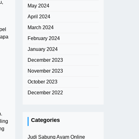
u,
May 2024
April 2024
March 2024
pel
rapa
February 2024
January 2024
December 2023
November 2023
October 2023
December 2022
.
Categories
ling
ng
Judi Sabung Ayam Online