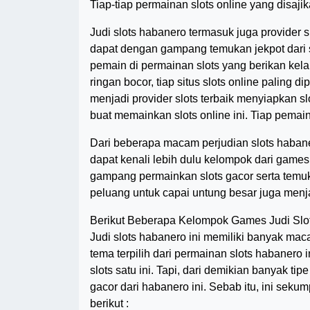
Tiap-tiap permainan slots online yang disajika
Judi slots habanero termasuk juga provider
dapat dengan gampang temukan jekpot dari slot
pemain di permainan slots yang berikan kel
ringan bocor, tiap situs slots online paling
menjadi provider slots terbaik menyiapkan 
buat memainkan slots online ini. Tiap pemai
Dari beberapa macam perjudian slots haban
dapat kenali lebih dulu kelompok dari games
gampang permainkan slots gacor serta temu
peluang untuk capai untung besar juga menj
Berikut Beberapa Kelompok Games Judi Slo
Judi slots habanero ini memiliki banyak ma
tema terpilih dari permainan slots habaner
slots satu ini. Tapi, dari demikian banyak t
gacor dari habanero ini. Sebab itu, ini sek
berikut :