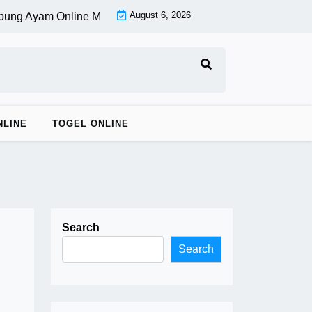
August 6, 2026
 Ayam Online Mengenal Istilah Penting dalam Platform Digit
NLINE
TOGEL ONLINE
Search
Search