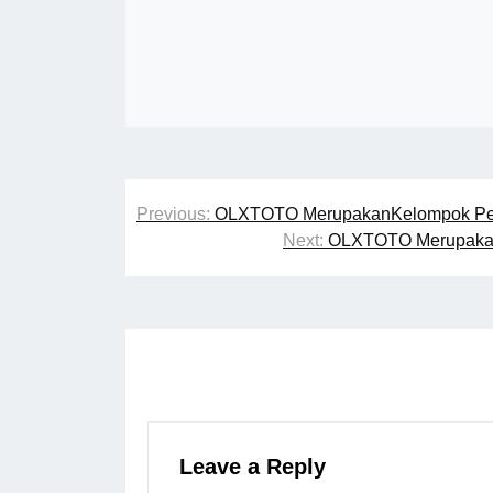
Post
Previous:
OLXTOTO MerupakanKelompok Perm
navigation
Next:
OLXTOTO MerupakanH
Leave a Reply