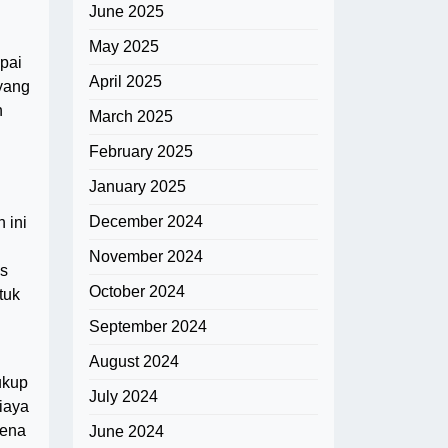
June 2025
May 2025
pai
April 2025
 yang
h
March 2025
February 2025
January 2025
December 2024
 ini
November 2024
as
October 2024
tuk
September 2024
August 2024
ukup
July 2024
iaya
rena
June 2024