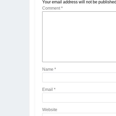
Your email address will not be published
Comment
*
Name
*
Email
*
Website