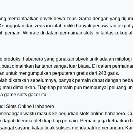
 yang memanfaatkan obyek dewa zeus. Sama dengan yang dijum
 Keunggulan dari zeus ini ialah miliki banyak penawaran jekpot
 pemain. Winrate di dalam permainan slots ini lantas cukupla
ine produksi habanero yang gunakan obyek unik adalah mitologi
 buat dimainkan lantaran sangat luar biasa. Di dalam permainan
 untuk mengumpulkan perputaran gratis dari 243 garis.
 telah dikatakan sebelumnya, banyak pemain dapat dengan beb
g mau dimainkan. Tiap-tiap pemain pun mempunyai peluang un
 game slots gacor itu.
i Slots Online Habanero
menangan waktu masuk ke perjudian slots online habanero. C
pat diterima oleh tiap-tiap pemain. Pemain juga keluarkan b
t sangat sayang kalau tidak sukses mendapati kemenangan. Ka