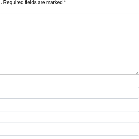
.
Required fields are marked
*