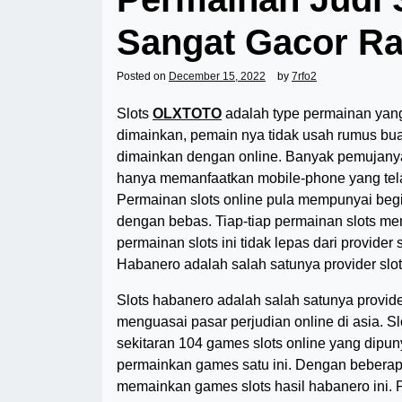
Sangat Gacor Ra
Posted on
December 15, 2022
by
7rfo2
Slots
OLXTOTO
adalah type permainan yan
dimainkan, pemain nya tidak usah rumus buat
dimainkan dengan online. Banyak pemujanya 
hanya memanfaatkan mobile-phone yang tela
Permainan slots online pula mempunyai begi
dengan bebas. Tiap-tiap permainan slots m
permainan slots ini tidak lepas dari provide
Habanero adalah salah satunya provider slo
Slots habanero adalah salah satunya provid
menguasai pasar perjudian online di asia. S
sekitaran 104 games slots online yang dipun
permainkan games satu ini. Dengan beberapa
memainkan games slots hasil habanero ini.