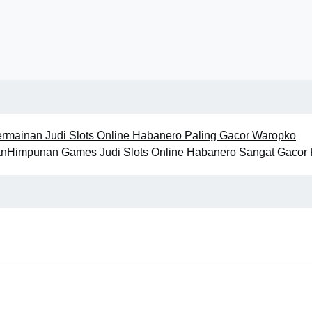
ainan Judi Slots Online Habanero Paling Gacor Waropko
impunan Games Judi Slots Online Habanero Sangat Gacor 