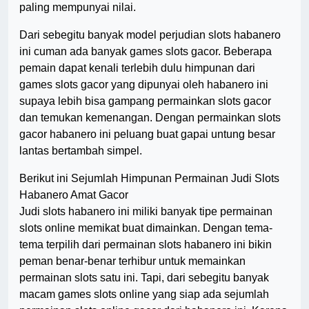
paling mempunyai nilai.
Dari sebegitu banyak model perjudian slots habanero
ini cuman ada banyak games slots gacor. Beberapa
pemain dapat kenali terlebih dulu himpunan dari
games slots gacor yang dipunyai oleh habanero ini
supaya lebih bisa gampang permainkan slots gacor
dan temukan kemenangan. Dengan permainkan slots
gacor habanero ini peluang buat gapai untung besar
lantas bertambah simpel.
Berikut ini Sejumlah Himpunan Permainan Judi Slots
Habanero Amat Gacor
Judi slots habanero ini miliki banyak tipe permainan
slots online memikat buat dimainkan. Dengan tema-
tema terpilih dari permainan slots habanero ini bikin
peman benar-benar terhibur untuk memainkan
permainan slots satu ini. Tapi, dari sebegitu banyak
macam games slots online yang siap ada sejumlah