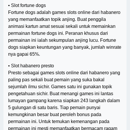
• Slot fortune dogs
Fortune dogs adalah games slots online dari habanero
yang memanfaatkan topik anjing. Buat penggila
animasi kartun amat sesuai sekali untuk memainkan
permainan fortune dogs ini. Peranan khusus dari
permainan ini ialah sekumpulan anjing lucu. Fortune
dogs siapkan keuntungan yang banyak, jumlah winrate
nya gapai 65%.
• Slot habanero presto
Presto sebagai games slots online dari habanero yang
paling pas sekali buat pemain yang suka bakal
sejumlah ilmu sichir. Games satu ini gunakan topik
pengetahuan sichir. Buat menangi games ini lantas
lumayan gampang karena siapkan 243 langkah dalam
5 gulungan di satu baris. Tiap pemain punyai
kemungkinan besar buat peroleh bonus pada
permainan ini. Untuk temukan kemenangan pada
permainan ini mesti memanfaatkan bermacam ragam