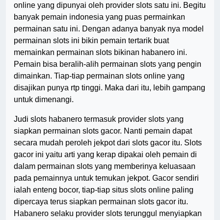
online yang dipunyai oleh provider slots satu ini. Begitu
banyak pemain indonesia yang puas permainkan
permainan satu ini. Dengan adanya banyak nya model
permainan slots ini bikin pemain tertarik buat
memainkan permainan slots bikinan habanero ini.
Pemain bisa beralih-alih permainan slots yang pengin
dimainkan. Tiap-tiap permainan slots online yang
disajikan punya rtp tinggi. Maka dari itu, lebih gampang
untuk dimenangi.
Judi slots habanero termasuk provider slots yang
siapkan permainan slots gacor. Nanti pemain dapat
secara mudah peroleh jekpot dari slots gacor itu. Slots
gacor ini yaitu arti yang kerap dipakai oleh pemain di
dalam permainan slots yang memberinya keluasaan
pada pemainnya untuk temukan jekpot. Gacor sendiri
ialah enteng bocor, tiap-tiap situs slots online paling
dipercaya terus siapkan permainan slots gacor itu.
Habanero selaku provider slots terunggul menyiapkan