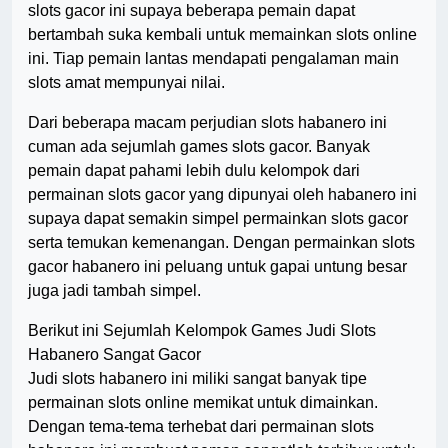
slots gacor ini supaya beberapa pemain dapat
bertambah suka kembali untuk memainkan slots online
ini. Tiap pemain lantas mendapati pengalaman main
slots amat mempunyai nilai.
Dari beberapa macam perjudian slots habanero ini
cuman ada sejumlah games slots gacor. Banyak
pemain dapat pahami lebih dulu kelompok dari
permainan slots gacor yang dipunyai oleh habanero ini
supaya dapat semakin simpel permainkan slots gacor
serta temukan kemenangan. Dengan permainkan slots
gacor habanero ini peluang untuk gapai untung besar
juga jadi tambah simpel.
Berikut ini Sejumlah Kelompok Games Judi Slots
Habanero Sangat Gacor
Judi slots habanero ini miliki sangat banyak tipe
permainan slots online memikat untuk dimainkan.
Dengan tema-tema terhebat dari permainan slots