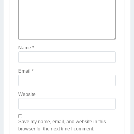
Name
*
Email
*
Website
Save my name, email, and website in this
browser for the next time I comment.