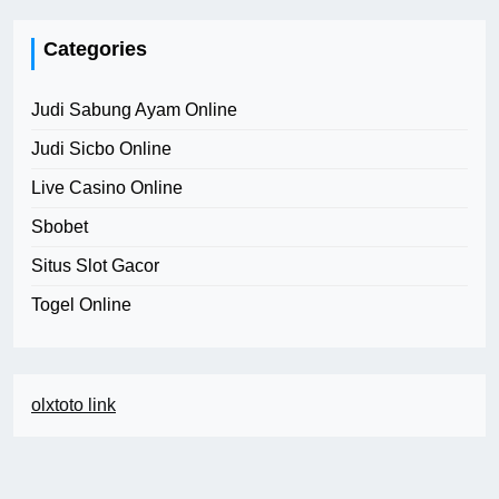
Categories
Judi Sabung Ayam Online
Judi Sicbo Online
Live Casino Online
Sbobet
Situs Slot Gacor
Togel Online
olxtoto link