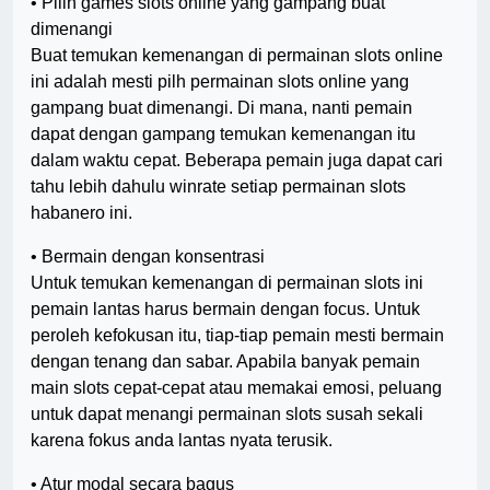
• Pilih games slots online yang gampang buat
dimenangi
Buat temukan kemenangan di permainan slots online
ini adalah mesti pilh permainan slots online yang
gampang buat dimenangi. Di mana, nanti pemain
dapat dengan gampang temukan kemenangan itu
dalam waktu cepat. Beberapa pemain juga dapat cari
tahu lebih dahulu winrate setiap permainan slots
habanero ini.
• Bermain dengan konsentrasi
Untuk temukan kemenangan di permainan slots ini
pemain lantas harus bermain dengan focus. Untuk
peroleh kefokusan itu, tiap-tiap pemain mesti bermain
dengan tenang dan sabar. Apabila banyak pemain
main slots cepat-cepat atau memakai emosi, peluang
untuk dapat menangi permainan slots susah sekali
karena fokus anda lantas nyata terusik.
• Atur modal secara bagus