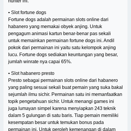
hunter ini.
• Slot fortune dogs
Fortune dogs adalah permainan slots online dari
habanero yang memakai obyek anjing. Untuk
pengagum animasi kartun benar-benar pas sekali
untuk memainkan permainan fortune dogs ini. Andil
pokok dari permainan ini yaitu satu kelompok anjing
lucu. Fortune dogs sediakan keuntungan yang besar,
jumlah winrate nya capai 65%.
• Slot habanero presto
Presto sebagai permainan slots online dari habanero
yang paling sesuai sekali buat pemain yang suka bakal
sejumlah ilmu sichir. Permainan satu ini memanfaatkan
topik pengetahuan sichir. Untuk menangi games ini
juga lumayan simpel karena menyiapkan 243 teknik
dalam 5 gulungan di satu baris. Tiap pemain memiliki
kesempatan besar untuk temukan bonus pada
permainan ini. Untuk peroleh kemenangan di dalam