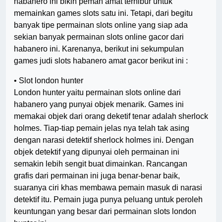
habanero ini bikin peman amat terhibur untuk
memainkan games slots satu ini. Tetapi, dari begitu
banyak tipe permainan slots online yang siap ada
sekian banyak permainan slots online gacor dari
habanero ini. Karenanya, berikut ini sekumpulan
games judi slots habanero amat gacor berikut ini :
• Slot london hunter
London hunter yaitu permainan slots online dari
habanero yang punyai objek menarik. Games ini
memakai objek dari orang deketif tenar adalah sherlock
holmes. Tiap-tiap pemain jelas nya telah tak asing
dengan narasi detektif sherlock holmes ini. Dengan
objek detektif yang dipunyai oleh permainan ini
semakin lebih sengit buat dimainkan. Rancangan
grafis dari permainan ini juga benar-benar baik,
suaranya ciri khas membawa pemain masuk di narasi
detektif itu. Pemain juga punya peluang untuk peroleh
keuntungan yang besar dari permainan slots london