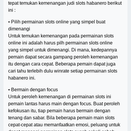
tepat temukan kemenangan judi slots habanero berikut
ini :
• Pilih permainan slots online yang simpel buat
dimenangi
Untuk temukan kemenangan pada permainan slots
online ini adalah harus pilh permainan slots online
yang simpel untuk dimenangi. Di mana, kedepannya
pemain dapat secara gampang peroleh kemenangan
itu dengan cara cepat. Beberapa pemain dapat juga
cari tahu terlebih dulu winrate setiap permainan slots
habanero ini.
• Bermain dengan focus
Untuk peroleh kemenangan di permainan slots ini
pemain lantas harus main dengan focus. Buat peroleh
kefokusan itu, tiap pemain harus bermain dengan
tenang dan sabar. Bila beberapa pemain main slots
cepat-cepat atau memanfaatkan emosi, peluang untuk