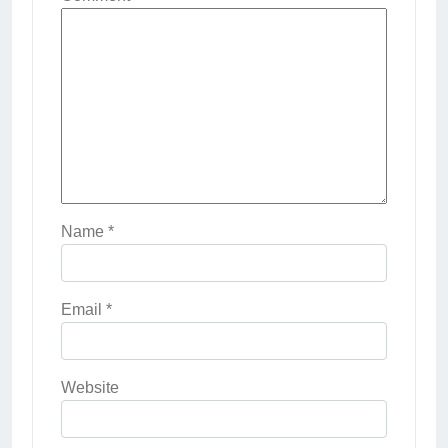
Name
*
Email
*
Website