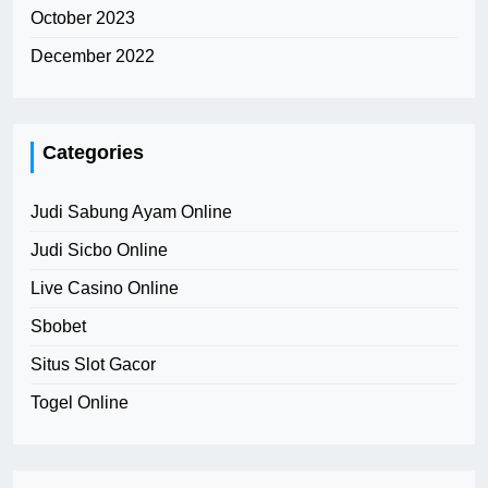
October 2023
December 2022
Categories
Judi Sabung Ayam Online
Judi Sicbo Online
Live Casino Online
Sbobet
Situs Slot Gacor
Togel Online