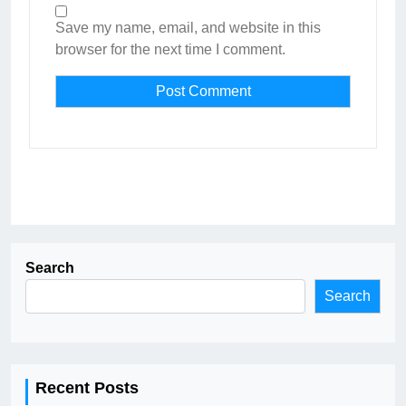
Save my name, email, and website in this
browser for the next time I comment.
Search
Search
Recent Posts