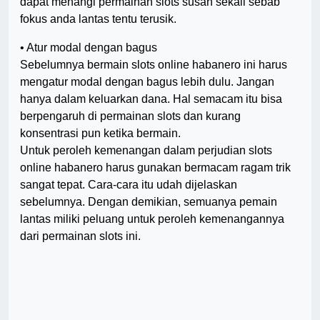
dapat menangi permainan slots susah sekali sebab
fokus anda lantas tentu terusik.
• Atur modal dengan bagus
Sebelumnya bermain slots online habanero ini harus
mengatur modal dengan bagus lebih dulu. Jangan
hanya dalam keluarkan dana. Hal semacam itu bisa
berpengaruh di permainan slots dan kurang
konsentrasi pun ketika bermain.
Untuk peroleh kemenangan dalam perjudian slots
online habanero harus gunakan bermacam ragam trik
sangat tepat. Cara-cara itu udah dijelaskan
sebelumnya. Dengan demikian, semuanya pemain
lantas miliki peluang untuk peroleh kemenangannya
dari permainan slots ini.