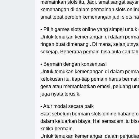
memainkan slots itu. Jadi, amat sangat say
kemenangan di dalam permainan slots online
amat tepat peroleh kemenangan judi slots h
• Pilih games slots online yang simpel untu
Untuk temukan kemenangan di dalam permainan
ringan buat dimenangi. Di mana, selanjutn
sekejap. Beberapa pemain bisa pula cari tahu
• Bermain dengan konsentrasi
Untuk temukan kemenangan di dalam permain
kefokusan itu, tiap-tiap pemain harus berma
gesa atau memanfaatkan emosi, peluang unt
juga nyata terusik.
• Atur modal secara baik
Saat sebelum bermain slots online habanero
dalam keluarkan biaya. Hal semacam itu bisa
ketika bermain.
Untuk temukan kemenangan dalam perjudian 