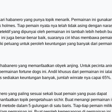
dari habanero yang punya topik menarik. Permainan ini gunaka
ock holmes. Tiap pemain nyata nya telah tidak asing dengan naras
etektif yang dipunyai oleh permainan ini tambah lebih heboh bu
 ini juga benar-benar baik, suaranya ciri khas membawa pemai
iliki peluang untuk peroleh keuntungan yang banyak dari perma
i habanero yang memanfaatkan obyek anjing. Untuk pecinta ani
rmainan fortune dogs ini. Andil khusus dari permainan ini iala
s sediakan keuntungan banyak, jumlah winrate nya capai 65%.
nero yang paling sesuai sekali buat pemain yang puas dapat
manfaatkan topik pengetahuan sichir. Buat menangi permainan i
metode dalam 5 gulungan di satu baris. Tiap-tiap pemain milik
lam permainan ini. Buat peroleh kemenangan di permainan ini