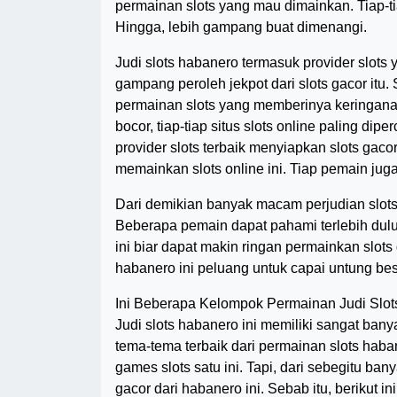
permainan slots yang mau dimainkan. Tiap-ti
Hingga, lebih gampang buat dimenangi.
Judi slots habanero termasuk provider slot
gampang peroleh jekpot dari slots gacor itu. 
permainan slots yang memberinya keringanan
bocor, tiap-tiap situs slots online paling di
provider slots terbaik menyiapkan slots gac
memainkan slots online ini. Tiap pemain jug
Dari demikian banyak macam perjudian slots
Beberapa pemain dapat pahami terlebih dulu
ini biar dapat makin ringan permainkan slo
habanero ini peluang untuk capai untung be
Ini Beberapa Kelompok Permainan Judi Slo
Judi slots habanero ini memiliki sangat ba
tema-tema terbaik dari permainan slots hab
games slots satu ini. Tapi, dari sebegitu ba
gacor dari habanero ini. Sebab itu, berikut i