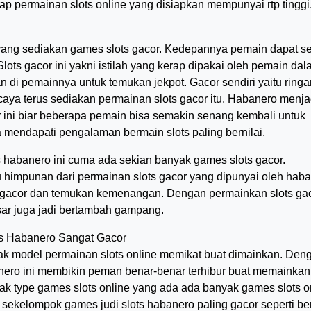
ap permainan slots online yang disiapkan mempunyai rtp tinggi
s yang sediakan games slots gacor. Kedepannya pemain dapat s
Slots gacor ini yakni istilah yang kerap dipakai oleh pemain da
 di pemainnya untuk temukan jekpot. Gacor sendiri yaitu ringa
percaya terus sediakan permainan slots gacor itu. Habanero menja
or ini biar beberapa pemain bisa semakin senang kembali untuk
a mendapati pengalaman bermain slots paling bernilai.
 habanero ini cuma ada sekian banyak games slots gacor.
 himpunan dari permainan slots gacor yang dipunyai oleh hab
ts gacor dan temukan kemenangan. Dengan permainkan slots ga
sar juga jadi bertambah gampang.
ts Habanero Sangat Gacor
nyak model permainan slots online memikat buat dimainkan. Den
anero ini membikin peman benar-benar terhibur buat memainkan
nyak type games slots online yang ada ada banyak games slots o
ni sekelompok games judi slots habanero paling gacor seperti ber