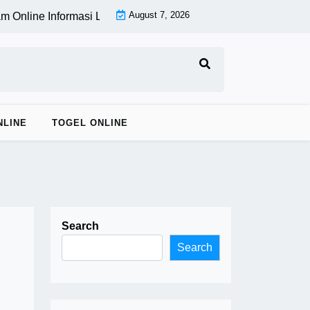
August 7, 2026
ine Informasi Lengkap Tentang Tradisi Dan Teknologi Moder
NLINE
TOGEL ONLINE
Search
Search