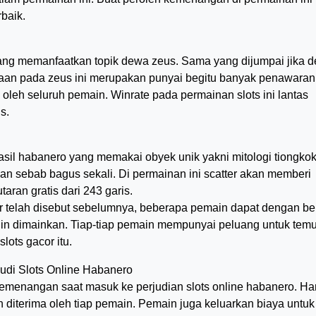
baik.
yang memanfaatkan topik dewa zeus. Sama yang dijumpai jika 
ewaan pada zeus ini merupakan punyai begitu banyak penawaran
oleh seluruh pemain. Winrate pada permainan slots ini lantas
s.
hasil habanero yang memakai obyek unik yakni mitologi tiongkok
an sebab bagus sekali. Di permainan ini scatter akan memberi
ran gratis dari 243 garis.
or telah disebut sebelumnya, beberapa pemain dapat dengan b
ngin dimainkan. Tiap-tiap pemain mempunyai peluang untuk tem
ots gacor itu.
udi Slots Online Habanero
menangan saat masuk ke perjudian slots online habanero. H
iterima oleh tiap pemain. Pemain juga keluarkan biaya untuk