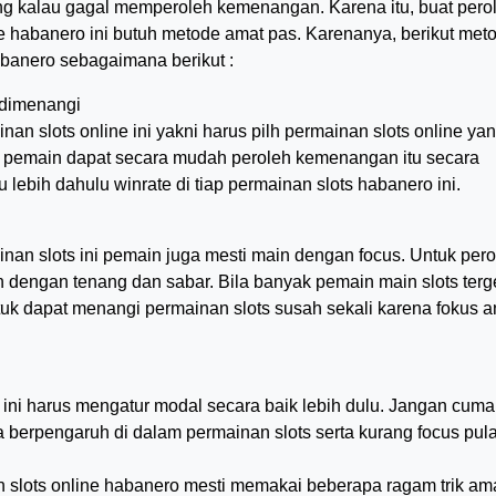
ang kalau gagal memperoleh kemenangan. Karena itu, buat pero
 habanero ini butuh metode amat pas. Karenanya, berikut met
abanero sebagaimana berikut :
k dimenangi
 slots online ini yakni harus pilh permainan slots online ya
ya pemain dapat secara mudah peroleh kemenangan itu secara
 lebih dahulu winrate di tiap permainan slots habanero ini.
an slots ini pemain juga mesti main dengan focus. Untuk pero
in dengan tenang dan sabar. Bila banyak pemain main slots terg
uk dapat menangi permainan slots susah sekali karena fokus 
 ini harus mengatur modal secara baik lebih dulu. Jangan cum
 berpengaruh di dalam permainan slots serta kurang focus pul
slots online habanero mesti memakai beberapa ragam trik am