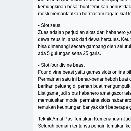
kemungkinan besar buat temukan bonus dala
mesti memanfaatkan bermacam ragam kiat te
• Slot zeus
Zues adalah perjudian slots dari habanero 
dewa zeus ini anak dari dewa hercules. Keu
bisa dimenangi secara gampang oleh seluruh 
ada 5 gulungan serta 25 garis.
• Slot four divine beast
Four divine beast yaitu games slots online b
Permainan satu ini benar-benar heboh buat 
berikan peluang di peman buat mengumpulkan
List game judi slots habanero amat gacor t
memutuskan model permaina slots habanero y
temukan keuntungan banyak dari beberapa ga
Teknik Amat Pas Temukan Kemenangan Judi
Seluruh pemain tentunya pengin temukan ke