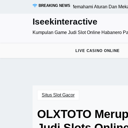
Skip
BREAKING NEWS
 Sabung Ayam Online Panduan Memahami Aturan Dan Mekani
to
content
Iseekinteractive
Kumpulan Game Judi Slot Online Habanero Pa
LIVE CASINO ONLINE
Situs Slot Gacor
OLXTOTO Merup
Judi Slots Onli