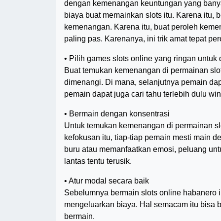
dengan kemenangan keuntungan yang banyak
biaya buat memainkan slots itu. Karena itu,
kemenangan. Karena itu, buat peroleh keme
paling pas. Karenanya, ini trik amat tepat pe
• Pilih games slots online yang ringan untuk
Buat temukan kemenangan di permainan slots 
dimenangi. Di mana, selanjutnya pemain da
pemain dapat juga cari tahu terlebih dulu win
• Bermain dengan konsentrasi
Untuk temukan kemenangan di permainan slo
kefokusan itu, tiap-tiap pemain mesti main 
buru atau memanfaatkan emosi, peluang untu
lantas tentu terusik.
• Atur modal secara baik
Sebelumnya bermain slots online habanero i
mengeluarkan biaya. Hal semacam itu bisa be
bermain.