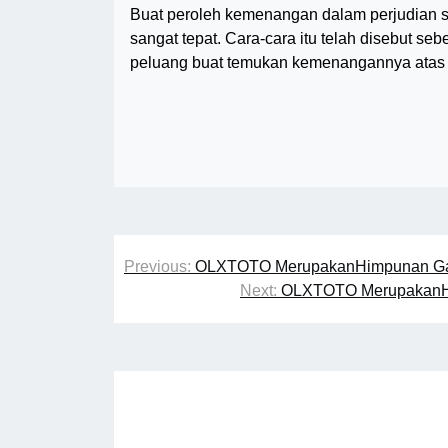
Buat peroleh kemenangan dalam perjudian s
sangat tepat. Cara-cara itu telah disebut
peluang buat temukan kemenangannya atas p
Post
Previous:
OLXTOTO MerupakanHimpunan Games
navigation
Next:
OLXTOTO MerupakanHim