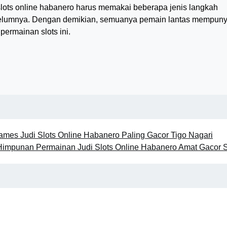
lots online habanero harus memakai beberapa jenis langkah
 sebelumnya. Dengan demikian, semuanya pemain lantas mempuny
ermainan slots ini.
 Judi Slots Online Habanero Paling Gacor Tigo Nagari
punan Permainan Judi Slots Online Habanero Amat Gacor 