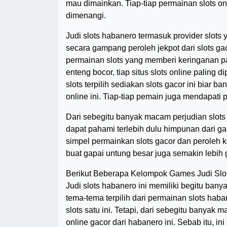
mau dimainkan. Tiap-tiap permainan slots on
dimenangi.
Judi slots habanero termasuk provider slots
secara gampang peroleh jekpot dari slots gaco
permainan slots yang memberi keringanan p
enteng bocor, tiap situs slots online paling 
slots terpilih sediakan slots gacor ini bia
online ini. Tiap-tiap pemain juga mendapati 
Dari sebegitu banyak macam perjudian slot
dapat pahami terlebih dulu himpunan dari gam
simpel permainkan slots gacor dan peroleh
buat gapai untung besar juga semakin lebih
Berikut Beberapa Kelompok Games Judi Slo
Judi slots habanero ini memiliki begitu ban
tema-tema terpilih dari permainan slots ha
slots satu ini. Tetapi, dari sebegitu banya
online gacor dari habanero ini. Sebab itu, i