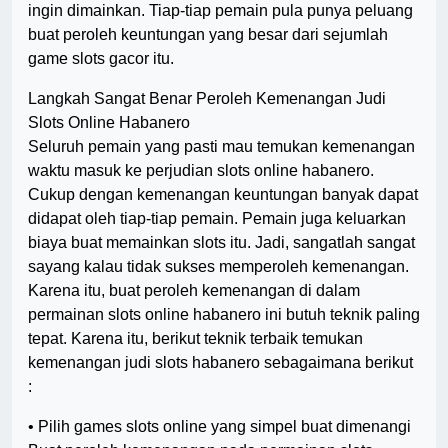
ingin dimainkan. Tiap-tiap pemain pula punya peluang
buat peroleh keuntungan yang besar dari sejumlah
game slots gacor itu.
Langkah Sangat Benar Peroleh Kemenangan Judi
Slots Online Habanero
Seluruh pemain yang pasti mau temukan kemenangan
waktu masuk ke perjudian slots online habanero.
Cukup dengan kemenangan keuntungan banyak dapat
didapat oleh tiap-tiap pemain. Pemain juga keluarkan
biaya buat memainkan slots itu. Jadi, sangatlah sangat
sayang kalau tidak sukses memperoleh kemenangan.
Karena itu, buat peroleh kemenangan di dalam
permainan slots online habanero ini butuh teknik paling
tepat. Karena itu, berikut teknik terbaik temukan
kemenangan judi slots habanero sebagaimana berikut
:
• Pilih games slots online yang simpel buat dimenangi