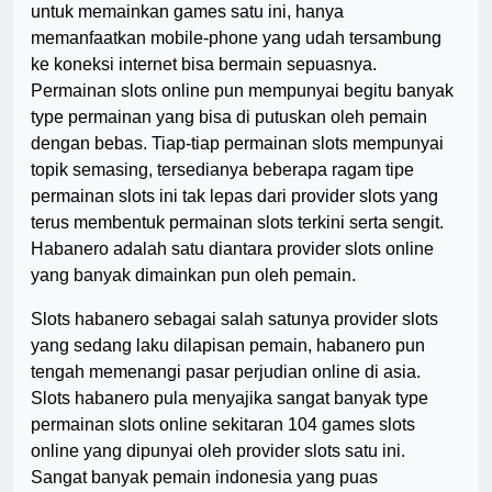
untuk memainkan games satu ini, hanya
memanfaatkan mobile-phone yang udah tersambung
ke koneksi internet bisa bermain sepuasnya.
Permainan slots online pun mempunyai begitu banyak
type permainan yang bisa di putuskan oleh pemain
dengan bebas. Tiap-tiap permainan slots mempunyai
topik semasing, tersedianya beberapa ragam tipe
permainan slots ini tak lepas dari provider slots yang
terus membentuk permainan slots terkini serta sengit.
Habanero adalah satu diantara provider slots online
yang banyak dimainkan pun oleh pemain.
Slots habanero sebagai salah satunya provider slots
yang sedang laku dilapisan pemain, habanero pun
tengah memenangi pasar perjudian online di asia.
Slots habanero pula menyajika sangat banyak type
permainan slots online sekitaran 104 games slots
online yang dipunyai oleh provider slots satu ini.
Sangat banyak pemain indonesia yang puas