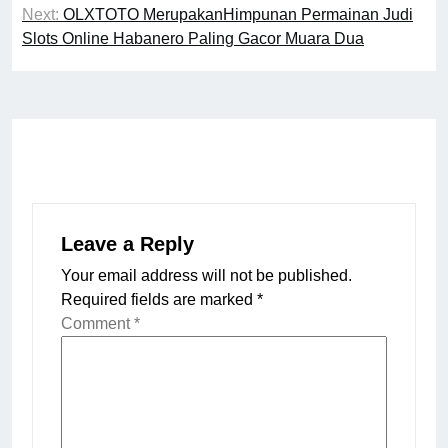
Next:
OLXTOTO MerupakanHimpunan Permainan Judi
Slots Online Habanero Paling Gacor Muara Dua
Leave a Reply
Your email address will not be published.
Required fields are marked
*
Comment
*