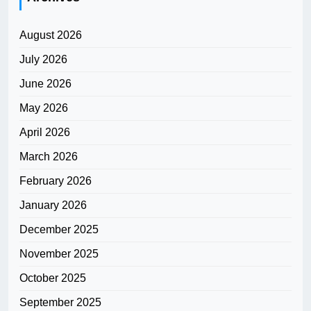
August 2026
July 2026
June 2026
May 2026
April 2026
March 2026
February 2026
January 2026
December 2025
November 2025
October 2025
September 2025